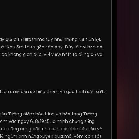
y quốc tế Hiroshima tuy nhỏ nhưng rất tiện lợi,
ột khu ẩm thực gần sân bay. Đây là nơi bạn có
ó không gian đẹp, với view nhìn ra đồng cỏ và
uru, nơi bạn sẽ hiểu thêm về quá trình sản xuất
iên Tưởng niệm hòa bình và bảo tàng Tưởng
 bom vào ngày 6/8/1945, là minh chứng sống
ima cũng cung cấp cho bạn cái nhìn sâu sắc về
ối để ngắm ánh nắng xuyên qua mái vòm còn sót