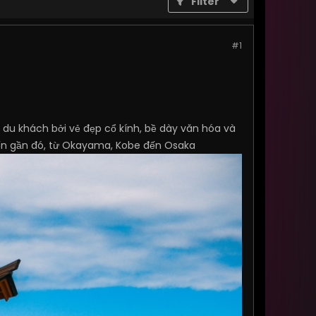
Filter
#1
t du khách bởi vẻ đẹp cổ kính, bề dày văn hóa và
đến gần đó, từ Okayama, Kobe đến Osaka