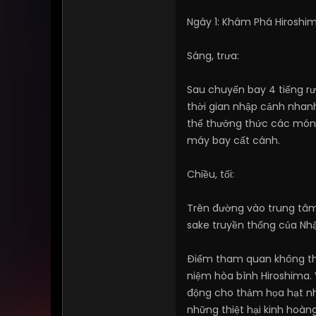
Ngày 1: Khám Phá Hiroshi
Sáng, trưa:
Sau chuyến bay 4 tiếng rưỡ
thời gian nhập cảnh nhan
thể thưởng thức các món 
máy bay cất cánh.
Chiều, tối:
Trên đường vào trung tâm
sake truyền thống của Nhậ
Điểm tham quan không th
niệm hòa bình Hiroshima.
động cho thảm họa hạt nh
những thiệt hại kinh hoàn