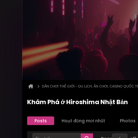
DÂN CHƠI THẾ GIỚI – DU LỊCH, ĂN CHƠI, CASINO QUỐC T
Khám Phá ở Hiroshima Nhật Bản
Posts
Hoạt động mới nhất
Photos