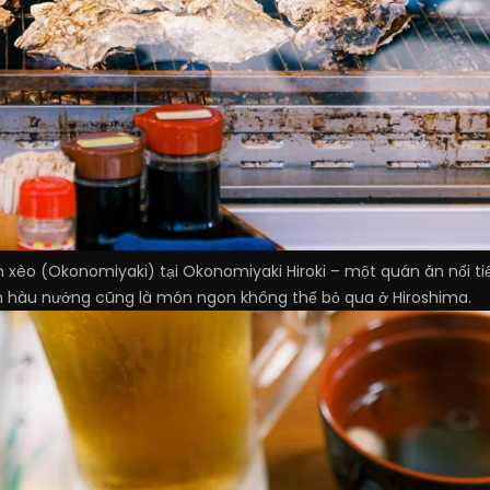
h xèo (Okonomiyaki) tại Okonomiyaki Hiroki – một quán ăn nổi ti
ón hàu nướng cũng là món ngon không thể bỏ qua ở Hiroshima.