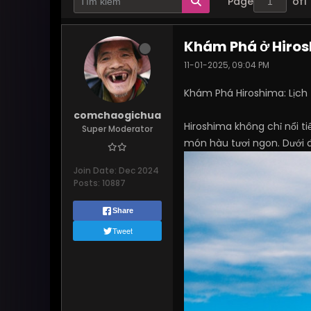
Page
of
1
Khám Phá ở Hiros
11-01-2025, 09:04 PM
Khám Phá Hiroshima: Lịch 
comchaogichua
Hiroshima không chỉ nổi t
Super Moderator
món hàu tươi ngon. Dưới 
Join Date:
Dec 2024
Posts:
10887
Share
Tweet