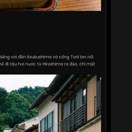
ếng với đền Itsukushima và cổng Torii lớn nổi
ể đi tàu hơi nước từ Hiroshima ra đảo, chỉ mất