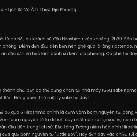
ma - Lịch Sử Và Ẩm Thực Địa Phương
i từ Hà Nội, du khách sẽ đến Hiroshima vào khoảng 12h30. Sân ba
h chóng. Điểm đến đầu tiên bạn nên ghé qua là làng Hattendo, m
ăn đặc sản và học làm bánh su kem địa phương. Cà phê tại đây c
 thành phố, bạn có thể dừng chân tại nhà máy rượu sake Kamots
t Bản. Đừng quên thử một ly sake tại đây!
ể bỏ qua ở Hiroshima chính là cụm vòm bom nguyên tử, công v
 Vòm bom nguyên tử là di tích duy nhất còn sót lại sau vụ ném
ân đầu tiên trong lịch sử. Bảo tàng Tưởng niệm hòa bình Hirosh
g của quả bom nguyên tử "Little Boy". Hãy đến đây vào chiều t