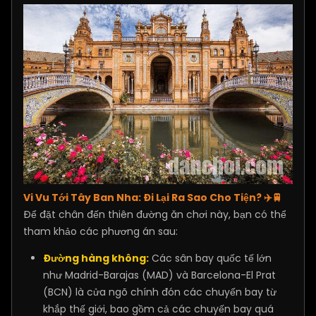
Vi Vu Tới Tây Ban Nha: Đi Lại Ra Sao Cho Tiện? ✈️🚆
Để đặt chân đến thiên đường ăn chơi này, bạn có thể
tham khảo các phương án sau:
Đường hàng không:
Các sân bay quốc tế lớn
như Madrid-Barajas (MAD) và Barcelona-El Prat
(BCN) là cửa ngõ chính đón các chuyến bay từ
khắp thế giới, bao gồm cả các chuyến bay quá