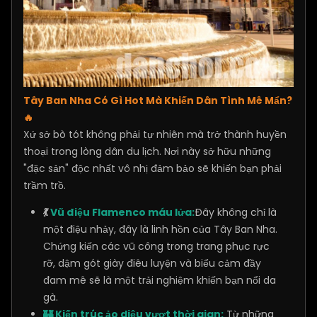
Tây Ban Nha Có Gì Hot Mà Khiến Dân Tình Mê Mẩn?
🔥
Xứ sở bò tót không phải tự nhiên mà trở thành huyền
thoại trong lòng dân du lịch. Nơi này sở hữu những
"đặc sản" độc nhất vô nhị đảm bảo sẽ khiến bạn phải
trầm trồ.
💃
Vũ điệu Flamenco máu lửa:
Đây không chỉ là
một điệu nhảy, đây là linh hồn của Tây Ban Nha.
Chứng kiến các vũ công trong trang phục rực
rỡ, dậm gót giày điêu luyện và biểu cảm đầy
đam mê sẽ là một trải nghiệm khiến bạn nổi da
gà.
🏰 Kiến trúc ảo diệu vượt thời gian:
Từ những