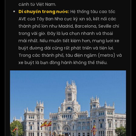
cảnh từ Việt Nam.
Di chuyển trong nước:
Hệ thống tàu cao tốc
AVE của Tây Ban Nha cực kỳ xịn sò, kết nối các
thành phố lớn như Madrid, Barcelona, Seville chỉ
trong vài giờ. Đây là lựa chọn nhanh và thoải
mái nhất. Nếu muốn tiết kiệm hơn, mạng lưới xe
buýt đường dài cũng rất phát triển và tiện lợi.
Trong các thành phố, tàu điện ngầm (metro) và
xe buýt là bạn đồng hành không thể thiếu.