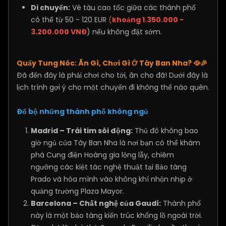
Di chuyển:
Vé tàu cao tốc giữa các thành phố
có thể từ 50 - 120 EUR
(
khoảng 1.350.000 -
3.200.000 VNĐ
) nếu không đặt sớm.
Quẩy Tung Nóc: Ăn Gì, Chơi Gì Ở Tây Ban Nha? 🥘🎉
Đã đến đây là phải chơi cho tới, ăn cho đã! Dưới đây là
lịch trình gợi ý cho một chuyến đi không thể nào quên.
Đổ bộ những thành phố không ngủ
Madrid – Trái tim sôi động:
Thủ đô không bao
giờ ngủ của Tây Ban Nha là nơi bạn có thể khám
phá Cung điện Hoàng gia lộng lẫy, chiêm
ngưỡng các kiệt tác nghệ thuật tại Bảo tàng
Prado và hòa mình vào không khí nhộn nhịp ở
quảng trường Plaza Mayor.
Barcelona – Chất nghệ của Gaudí:
Thành phố
này là một bảo tàng kiến trúc khổng lồ ngoài trời.