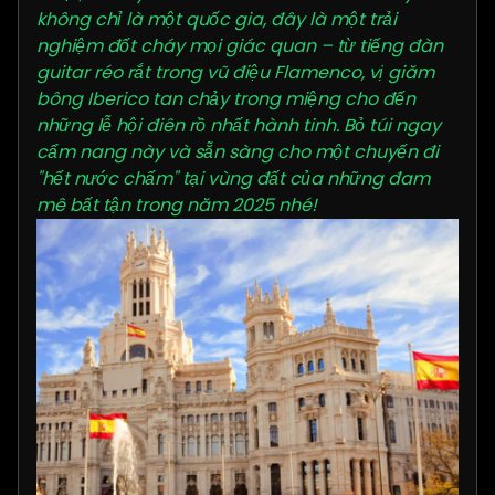
không chỉ là một quốc gia, đây là một trải
nghiệm đốt cháy mọi giác quan – từ tiếng đàn
guitar réo rắt trong vũ điệu Flamenco, vị giăm
bông Iberico tan chảy trong miệng cho đến
những lễ hội điên rồ nhất hành tinh. Bỏ túi ngay
cẩm nang này và sẵn sàng cho một chuyến đi
"hết nước chấm" tại vùng đất của những đam
mê bất tận trong năm 2025 nhé!