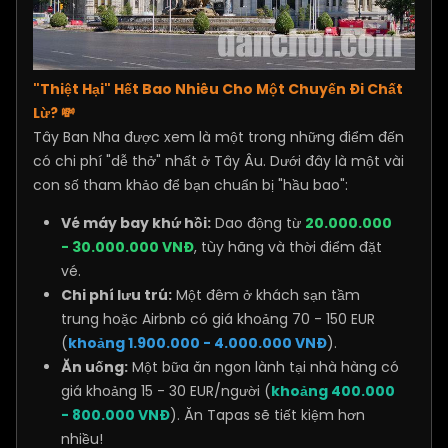
"Thiệt Hại" Hết Bao Nhiêu Cho Một Chuyến Đi Chất
Lừ? 💸
Tây Ban Nha được xem là một trong những điểm đến
có chi phí "dễ thở" nhất ở Tây Âu. Dưới đây là một vài
con số tham khảo để bạn chuẩn bị "hầu bao":
Vé máy bay khứ hồi:
Dao động từ
20.000.000
- 30.000.000 VNĐ
, tùy hãng và thời điểm đặt
vé.
Chi phí lưu trú:
Một đêm ở khách sạn tầm
trung hoặc Airbnb có giá khoảng 70 - 150 EUR
(
khoảng 1.900.000 - 4.000.000 VNĐ
).
Ăn uống:
Một bữa ăn ngon lành tại nhà hàng có
giá khoảng 15 - 30 EUR/người (
khoảng 400.000
- 800.000 VNĐ
). Ăn Tapas sẽ tiết kiệm hơn
nhiều!