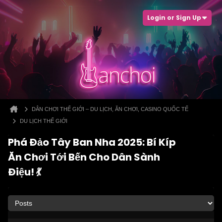
Login or Sign Up
DÂN CHƠI THẾ GIỚI – DU LỊCH, ĂN CHƠI, CASINO QUỐC TẾ
DU LỊCH THẾ GIỚI
Phá Đảo Tây Ban Nha 2025: Bí Kíp
Ăn Chơi Tới Bến Cho Dân Sành
Điệu! 💃