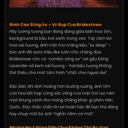
Đỉnh Cao Sống Ảo – Vẻ Đẹp Của Bridestowe
Hãy tưởng tượng bạn đang đứng giữa biển hoa tím,
background là bầu trời xanh trong veo. Tay cầm bó
hoa oải hương, ánh mắt mơ màng kiểu "so deep" –
bức ảnh đó auto triệu like luôn chứ chẳng đùa.
Bridestowe còn có “combo sống ảo” với gấu bông
Lavender và kem oải hương – hai biểu tượng không
thể thiếu cho một tấm hình “chất chơi người dơi”.
Đặc biệt, khi ánh hoàng hôn buông xuống, ánh tím
của hoa kết hợp cùng sắc vàng của mặt trời tạo nên
một khung cảnh thơ mộng chẳng khác gì phim Hàn
Quốc. Đây chắc chắn là nơi hoàn hảo để bạn thả dáng
hay chụp một bộ ảnh “nghìn năm có một”.
Những Hoạt Động Dân Chơi Không Thể Bỏ Qua