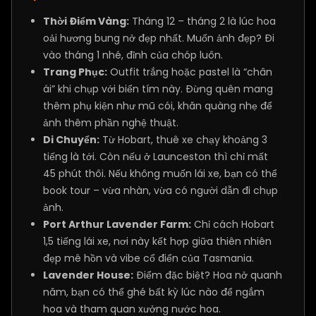
Thời Điểm Vàng:
Tháng 12 – tháng 2 là lúc hoa
oải hương bung nở đẹp nhất. Muốn ảnh đẹp? Đi
vào tháng 1 nhé, đỉnh của chóp luôn.
Trang Phục:
Outfit trắng hoặc pastel là “chân
ái” khi chụp với biển tím này. Đừng quên mang
thêm phụ kiện như mũ cói, khăn quàng nhẹ để
ảnh thêm phần nghệ thuật.
Di Chuyển:
Từ Hobart, thuê xe chạy khoảng 3
tiếng là tới. Còn nếu ở Launceston thì chỉ mất
45 phút thôi. Nếu không muốn lái xe, bạn có thể
book tour – vừa nhàn, vừa có người dẫn đi chụp
ảnh.
Port Arthur Lavender Farm:
Chỉ cách Hobart
1,5 tiếng lái xe, nơi này kết hợp giữa thiên nhiên
đẹp mê hồn và vibe cổ điển của Tasmania.
Lavender House:
Điểm đặc biệt? Hoa nở quanh
năm, bạn có thể ghé bất kỳ lúc nào để ngắm
hoa và tham quan xưởng nước hoa.