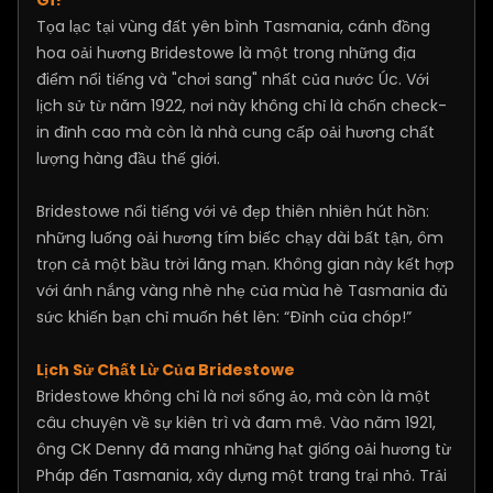
Tọa lạc tại vùng đất yên bình Tasmania, cánh đồng
hoa oải hương Bridestowe là một trong những địa
điểm nổi tiếng và "chơi sang" nhất của nước Úc. Với
lịch sử từ năm 1922, nơi này không chỉ là chốn check-
in đỉnh cao mà còn là nhà cung cấp oải hương chất
lượng hàng đầu thế giới.
Bridestowe nổi tiếng với vẻ đẹp thiên nhiên hút hồn:
những luống oải hương tím biếc chạy dài bất tận, ôm
trọn cả một bầu trời lãng mạn. Không gian này kết hợp
với ánh nắng vàng nhè nhẹ của mùa hè Tasmania đủ
sức khiến bạn chỉ muốn hét lên: “Đỉnh của chóp!”
Lịch Sử Chất Lừ Của Bridestowe
Bridestowe không chỉ là nơi sống ảo, mà còn là một
câu chuyện về sự kiên trì và đam mê. Vào năm 1921,
ông CK Denny đã mang những hạt giống oải hương từ
Pháp đến Tasmania, xây dựng một trang trại nhỏ. Trải