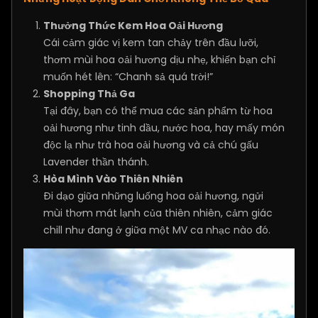
Thưởng Thức Kem Hoa Oải Hương
Cái cảm giác vị kem tan chảy trên đầu lưỡi,
thơm mùi hoa oải hương dịu nhẹ, khiến bạn chỉ
muốn hét lên: “Chanh sả quá trời!”
Shopping Thả Ga
Tại đây, bạn có thể mua các sản phẩm từ hoa
oải hương như tinh dầu, nước hoa, hay mấy món
độc lạ như trà hoa oải hương và cả chú gấu
Lavender thần thánh.
Hòa Mình Vào Thiên Nhiên
Đi dạo giữa những luống hoa oải hương, ngửi
mùi thơm mát lạnh của thiên nhiên, cảm giác
chill như đang ở giữa một MV ca nhạc nào đó.