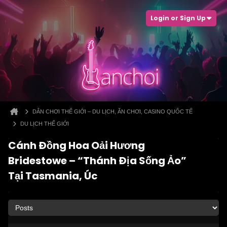
Login or Sign Up
DÂN CHƠI THẾ GIỚI – DU LỊCH, ĂN CHƠI, CASINO QUỐC TẾ
DU LỊCH THẾ GIỚI
Cánh Đồng Hoa Oải Hương
Bridestowe – “Thánh Địa Sống Ảo”
Tại Tasmania, Úc