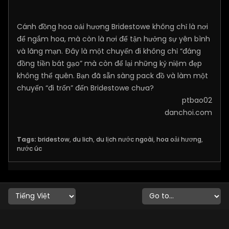
Cánh đồng hoa oải hương Bridestowe không chỉ là nơi
để ngắm hoa, mà còn là nơi để tận hưởng sự yên bình
và lãng mạn. Đây là một chuyến đi không chỉ “đáng
đồng tiền bát gạo” mà còn để lại những kỷ niệm đẹp
không thể quên. Bạn đã sẵn sàng pack đồ và làm một
chuyến “đi trốn” đến Bridestowe chưa?
ptbao02
danchoi.com
Tags:
bridestow
,
du lich
,
du lịch nước ngoài
,
hoa oải hương
,
nước úc