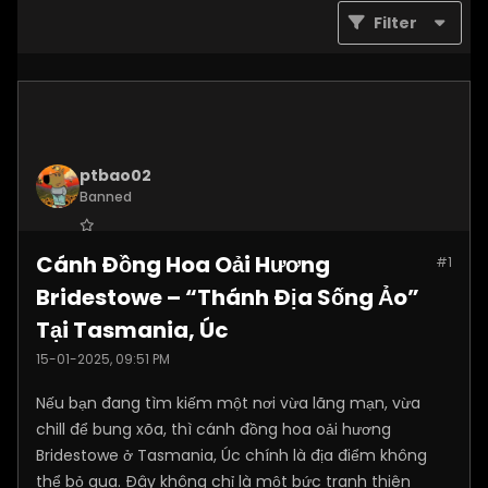
Filter
ptbao02
Banned
Join Date:
Dec 2024
Cánh Đồng Hoa Oải Hương
#1
Posts:
2180
Bridestowe – “Thánh Địa Sống Ảo”
Tại Tasmania, Úc
15-01-2025, 09:51 PM
Nếu bạn đang tìm kiếm một nơi vừa lãng mạn, vừa
chill để bung xõa, thì cánh đồng hoa oải hương
Bridestowe ở Tasmania, Úc chính là địa điểm không
thể bỏ qua. Đây không chỉ là một bức tranh thiên