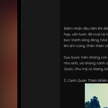
Điểm nhấn đầu tiên khi đế
hẹp, uốn lượn, đá cuội rả
bức tranh sống động, hòa
khí ấm cúng, thân thiện v
Dạo bước trên những con p
nhỏ xinh, và những cánh 
Quốc, như mỳ Lệ Giang, bá
2. Cảnh Quan Thiên Nhiên