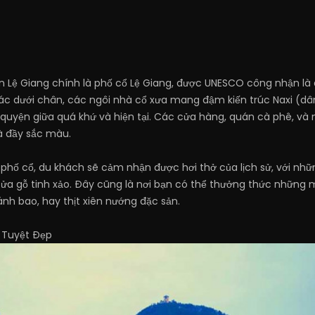
n Lệ Giang chính là phố cổ Lệ Giang, được UNESCO công nhận là d
i rác dưới chân, các ngôi nhà cổ xưa mang đậm kiến trúc Naxi (dâ
 quyện giữa quá khứ và hiện tại. Các cửa hàng, quán cà phê, v
à đầy sắc màu.
hố cổ, du khách sẽ cảm nhận được hơi thở của lịch sử, với nhữn
cửa gỗ tinh xảo. Đây cũng là nơi bạn có thể thưởng thức nhữn
nh bao, hay thịt xiên nướng đặc sản.
 Tuyệt Đẹp