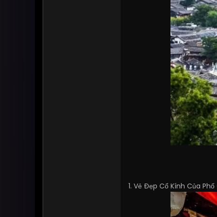
1. Vẻ Đẹp Cổ Kính Của Phố