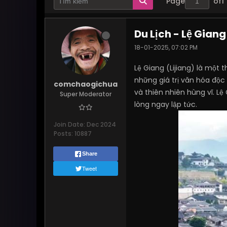
Page
of
1
Du Lịch - Lệ Gian
18-01-2025, 07:02 PM
Lệ Giang (Lijiang) là một
những giá trị văn hóa độc
comchaogichua
và thiên nhiên hùng vĩ. L
Super Moderator
lòng ngay lập tức.
Join Date:
Dec 2024
Posts:
10887
Share
Tweet