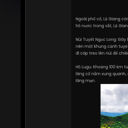
Ngoài phố cổ, Lệ Giang cò
hồ nước trong vắt, Lệ Gia
Núi Tuyết Ngọc Long: Đây 
nên một khung cảnh tuyệt 
đi cáp treo lên núi để ch
Hồ Lugu: Khoảng 100 km từ
làng cổ nằm xung quanh, đ
lãng mạn.