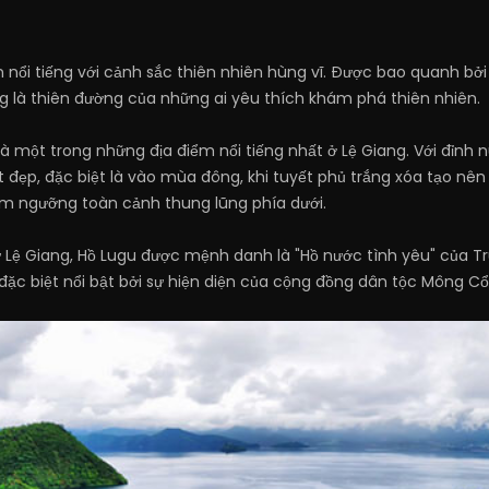
n nổi tiếng với cảnh sắc thiên nhiên hùng vĩ. Được bao quanh bở
ng là thiên đường của những ai yêu thích khám phá thiên nhiên.
là một trong những địa điểm nổi tiếng nhất ở Lệ Giang. Với đỉnh
đẹp, đặc biệt là vào mùa đông, khi tuyết phủ trắng xóa tạo nê
iêm ngưỡng toàn cảnh thung lũng phía dưới.
 Lệ Giang, Hồ Lugu được mệnh danh là "Hồ nước tình yêu" của T
ặc biệt nổi bật bởi sự hiện diện của cộng đồng dân tộc Mông Cổ