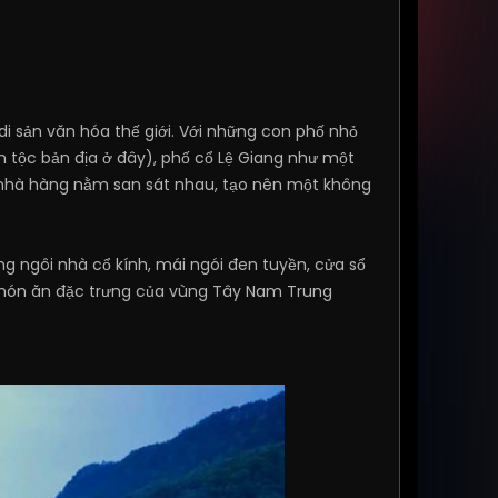
i sản văn hóa thế giới. Với những con phố nhỏ
n tộc bản địa ở đây), phố cổ Lệ Giang như một
à nhà hàng nằm san sát nhau, tạo nên một không
g ngôi nhà cổ kính, mái ngói đen tuyền, cửa sổ
g món ăn đặc trưng của vùng Tây Nam Trung