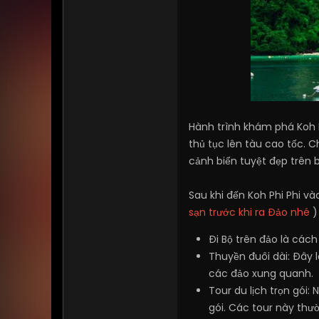
Hành trình khám phá Koh P
thủ tục lên tàu cao tốc. C
cảnh biển tuyệt đẹp trên b
Sau khi đến Koh Phi Phi và
sạn trước khi ra Đảo nhé
)
Đi Bộ trên đảo là các
Thuyền đuôi dài: Đây 
các đảo xung quanh.
Tour du lịch trọn gói:
gói. Các tour này th