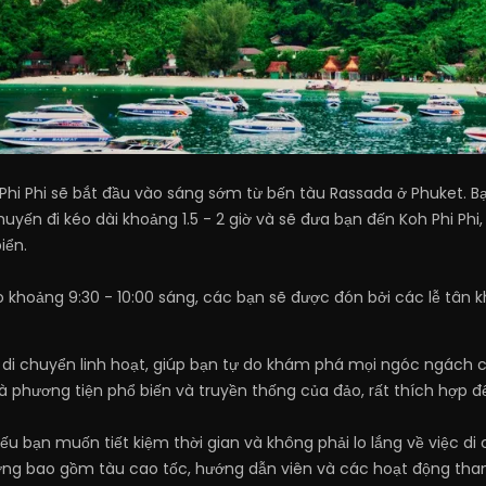
hi Phi sẽ bắt đầu vào sáng sớm từ bến tàu Rassada ở Phuket. Bạ
huyến đi kéo dài khoảng 1.5 - 2 giờ và sẽ đưa bạn đến Koh Phi Phi
iển.
o khoảng 9:30 - 10:00 sáng, các bạn sẽ được đón bởi các lễ tân k
h di chuyển linh hoạt, giúp bạn tự do khám phá mọi ngóc ngách 
là phương tiện phổ biến và truyền thống của đảo, rất thích hợp 
 Nếu bạn muốn tiết kiệm thời gian và không phải lo lắng về việc di
ường bao gồm tàu cao tốc, hướng dẫn viên và các hoạt động th