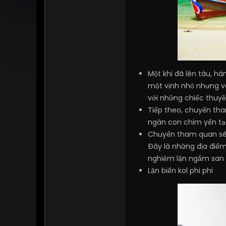
Một khi đã lên tàu, h
một vịnh nhỏ nhưng vô
với những chiếc thuy
Tiếp theo, chuyến tha
ngàn con chim yến tạo
Chuyến tham quan sẽ k
Đây là những địa điểm
nghiệm lặn ngắm san h
Lặn biển kol phi phi