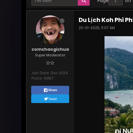
Page
of
1
Du Lịch Koh Phi Ph
23-01-2025, 11:07 AM
comchaogichua
Super Moderator
Join Date:
Dec 2024
Posts:
10887
Share
Tweet