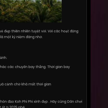
ẻ đẹp thiên nhiên tuyệt vời. Với các hoạt động
 là một kỷ niệm đáng nhớ.
ảnh.
 thác các chuyến bay thẳng. Thời gian bay
uá cảnh chờ khá mất thời gian
hòn đảo Koh Phi Phi xinh đẹp . Hãy cùng Dân chơi
ất tị 2025 nhé.