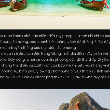
ành trình khám phá các điểm đến tuyệt đẹp của Koh Phi Phi sẽ bắ
 cùng ấn tượng, bao quanh bởi những vách đá khổng lồ. Tại đây
ền con truyền thống của ngư dân địa phương.
m quan sẽ đưa bạn đến Hang Viking, một địa điểm đầy bí ẩn vớ
 ra. Đây cũng là nơi cư dân địa phương đến để thu thập tổ yến, 
hông thể thiếu sự xuất hiện của Đảo Phi Phi Leh, với những vịnh
 hoang sơ, bình yên, lý tưởng cho những ai yêu thích sự tĩnh lặ
ô tại Phi Phi Don để khám phá thế giới dưới đại dương đầy màu 