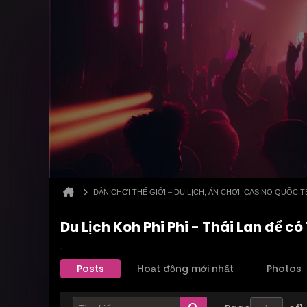
DÂN CHƠI THẾ GIỚI – DU LỊCH, ĂN CHƠI, CASINO QUỐC T
Du Lịch Koh Phi Phi - Thái Lan để c
Posts
Hoạt động mới nhất
Photos