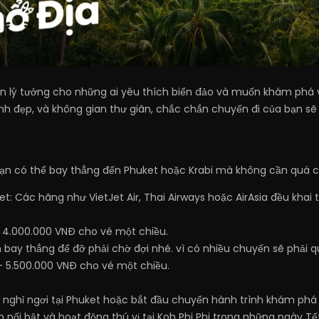
ến lý tưởng cho những ai yêu thích biển đảo và muốn khám phá v
inh đẹp, và không gian thư giãn, chắc chắn chuyến đi của bạn sẽ
bạn có thể bay thẳng đến Phuket hoặc Krabi mà không cần quá c
t: Các hãng như VietJet Air, Thai Airways hoặc AirAsia đều khai
- 4.000.000 VNĐ cho vé một chiều.
bay thẳng để đỡ phải chờ đợi nhé. vì có nhiều chuyến sẽ phải q
- 5.500.000 VNĐ cho vé một chiều.
 nghỉ ngơi tại Phuket hoặc bắt đầu chuyến hành trình khám phá 
ổi bật và hoạt động thú vị tại Koh Phi Phi trong những ngày Tết 