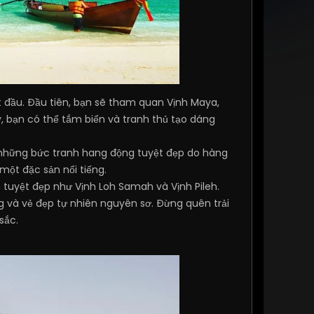
t đầu. Đầu tiên, bạn sẽ tham quan Vịnh Maya,
, bạn có thể tắm biển và tranh thủ tạo dáng
i những bức tranh hang động tuyệt đẹp do hàng
một đặc sản nổi tiếng.
 tuyệt đẹp như Vịnh Loh Samah và Vịnh Pileh.
ng và vẻ đẹp tự nhiên nguyên sơ. Đừng quên trải
sắc.