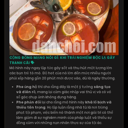
CỘNG ĐỒNG MẠNG NÓI GÌ: KHI TRẢI NGHIỆM ĐỘC LẠ GÂY
TRANH CÃI 🗣️
Mô hình này ngay lập tức gây sốt và thu hút một lượng lớn
các bạn trẻ tò mò. Độ hot của nó lớn đến mức nhiều người
phải xếp hàng gần 20 phút mới được vào, dù là ngày thường.
Phe ủng hộ
thì cho rằng đây là một ý tưởng
sáng tạo
và điên rồ
, mang lại cảm giác nhập vai thú vị và có vô
số góc chụp ảnh không đụng hàng.
Phe phản đối
lại cho rằng mô hình này
khá lố bịch và
thiếu tôn trọng
. Họ lập luận rằng nhà tù là nơi trừng
phạt tội phạm, việc biến nó thành một nơi giải trí có thể
làm giảm đi sự nghiêm minh của pháp luật và thiếu sự
đồng cảm với những nạn nhân thực sự của tội ác.