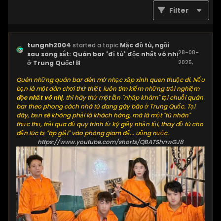
Filter
tungnh2004
started a topic
Mặc đồ tù, ngồi
28-08-
sau song sắt: Quán bar 'đi tù' độc nhất vô nhị
2025,
ở Trung Quốc! ⛓️
12:06 AM
Quên những quán bar đèn mờ nhạc xập xình quen thuộc đi. Nếu
bạn là một dân chơi thứ thiệt, luôn tìm kiếm những trải nghiệm
độc nhất vô nhị
, thì hãy thử một lần "nhập khám" tại chuỗi quán
bar theo phong cách nhà tù đang gây bão ở Trung Quốc. Tại
đây, bạn sẽ không phải là khách hàng, mà là một "tù nhân"
thực thụ, trải qua đủ quy trình từ ký giấy nhận tội, thay đồ tù cho
đến lúc bị "áp giải" vào phòng giam để... uống nước.
https://www.youtube.com/shorts/QBATShnwGJ8