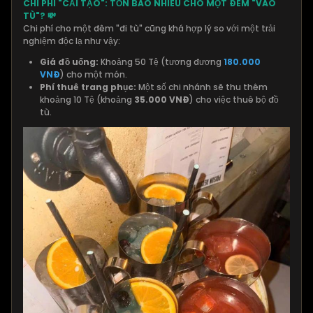
CHI PHÍ "CẢI TẠO": TỐN BAO NHIÊU CHO MỘT ĐÊM "VÀO
TÙ"? 💸
Chi phí cho một đêm "đi tù" cũng khá hợp lý so với một trải
nghiệm độc lạ như vậy:
Giá đồ uống:
Khoảng 50 Tệ (tương đương
180.000
VNĐ
) cho một món.
Phí thuê trang phục:
Một số chi nhánh sẽ thu thêm
khoảng 10 Tệ (khoảng
35.000 VNĐ
) cho việc thuê bộ đồ
tù.