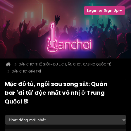
Login or Sign Up
DÂN CHƠI THẾ GIỚI – DU LỊCH, ĂN CHƠI, CASINO QUỐC TẾ
DÂN CHƠI GIẢI TRÍ
Mặc đồ tù, ngồi sau song sắt: Quán
bar 'đi tù' độc nhất vô nhị ở Trung
Quốc! ⛓️