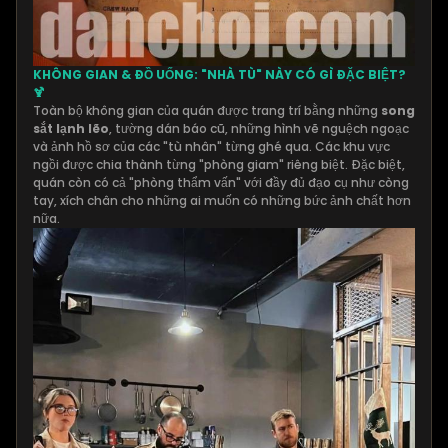
KHÔNG GIAN & ĐỒ UỐNG: "NHÀ TÙ" NÀY CÓ GÌ ĐẶC BIỆT?
🍹
Toàn bộ không gian của quán được trang trí bằng những
song
sắt lạnh lẽo
, tường dán báo cũ, những hình vẽ nguệch ngoạc
và ảnh hồ sơ của các "tù nhân" từng ghé qua. Các khu vực
ngồi được chia thành từng "phòng giam" riêng biệt. Đặc biệt,
quán còn có cả "phòng thẩm vấn" với đầy đủ đạo cụ như còng
tay, xích chân cho những ai muốn có những bức ảnh chất hơn
nữa.