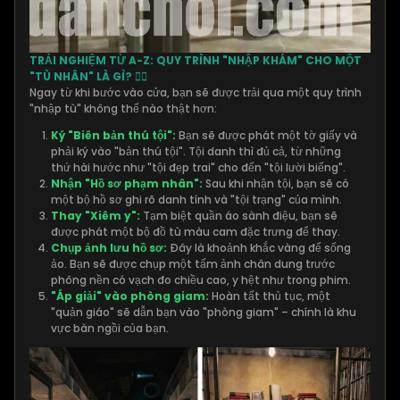
TRẢI NGHIỆM TỪ A-Z: QUY TRÌNH "NHẬP KHÁM" CHO MỘT
"TÙ NHÂN" LÀ GÌ? 👮‍♂️
Ngay từ khi bước vào cửa, bạn sẽ được trải qua một quy trình
"nhập tù" không thể nào thật hơn:
Ký "Biên bản thú tội":
Bạn sẽ được phát một tờ giấy và
phải ký vào "bản thú tội". Tội danh thì đủ cả, từ những
thứ hài hước như "tội đẹp trai" cho đến "tội lười biếng".
Nhận "Hồ sơ phạm nhân":
Sau khi nhận tội, bạn sẽ có
một bộ hồ sơ ghi rõ danh tính và "tội trạng" của mình.
Thay "Xiêm y":
Tạm biệt quần áo sành điệu, bạn sẽ
được phát một bộ đồ tù màu cam đặc trưng để thay.
Chụp ảnh lưu hồ sơ:
Đây là khoảnh khắc vàng để sống
ảo. Bạn sẽ được chụp một tấm ảnh chân dung trước
phông nền có vạch đo chiều cao, y hệt như trong phim.
"Áp giải" vào phòng giam:
Hoàn tất thủ tục, một
"quản giáo" sẽ dẫn bạn vào "phòng giam" – chính là khu
vực bàn ngồi của bạn.