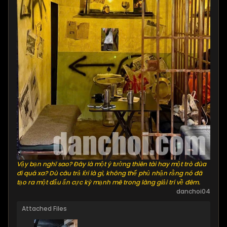
Vậy bạn nghĩ sao? Đây là một ý tưởng thiên tài hay một trò đùa
đi quá xa? Dù câu trả lời là gì, không thể phủ nhận rằng nó đã
tạo ra một dấu ấn cực kỳ mạnh mẽ trong làng giải trí về đêm.
danchoi04
Attached Files