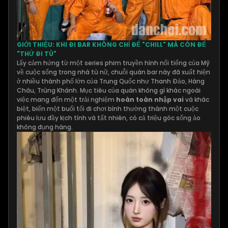
GIỚI THIỆU: KHI ĐI BAR KHÔNG CHỈ ĐỂ "CHILL" MÀ CÒN ĐỂ
"THỬ ĐI TÙ"
Lấy cảm hứng từ một series phim truyền hình nổi tiếng của Mỹ
về cuộc sống trong nhà tù nữ, chuỗi quán bar này đã xuất hiện
ở nhiều thành phố lớn của Trung Quốc như Thanh Đảo, Hàng
Châu, Trùng Khánh. Mục tiêu của quán không gì khác ngoài
việc mang đến một trải nghiệm
hoàn toàn nhập vai
và khác
biệt, biến một buổi tối đi chơi bình thường thành một cuộc
phiêu lưu đầy kịch tính và tất nhiên, có cả triệu góc sống ảo
không đụng hàng.