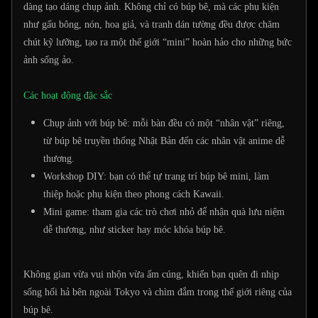
dàng tạo dáng chụp ảnh. Không chỉ có búp bê, mà các phụ kiện
như gấu bông, nón, hoa giả, và tranh dán tường đều được chăm
chút kỹ lưỡng, tạo ra một thế giới “mini” hoàn hảo cho những bức
ảnh sống ảo.
Các hoạt động đặc sắc
Chụp ảnh với búp bê: mỗi bàn đều có một “nhân vật” riêng,
từ búp bê truyền thống Nhật Bản đến các nhân vật anime dễ
thương.
Workshop DIY: bạn có thể tự trang trí búp bê mini, làm
thiệp hoặc phụ kiện theo phong cách Kawaii.
Mini game: tham gia các trò chơi nhỏ để nhận quà lưu niệm
dễ thương, như sticker hay móc khóa búp bê.
Không gian vừa vui nhộn vừa ấm cúng, khiến bạn quên đi nhịp
sống hối hả bên ngoài Tokyo và chìm đắm trong thế giới riêng của
búp bê.