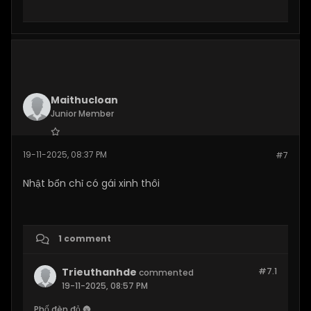
Maithucloan
Junior Member
Join Date:
Nov 2025
19-11-2025, 08:37 PM
#7
Posts:
16
Nhật bổn chỉ có gái xinh thôi
1 comment
Trieuthanhde
#7.
1
commented
19-11-2025, 08:57 PM
Phố đèn đỏ 🌚