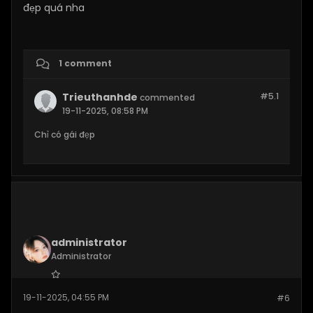
đẹp quá nha
1 comment
Trieuthanhde
#5.
1
commented
19-11-2025, 08:58 PM
Chỉ có gái đẹp
administrator
Administrator
Join Date:
Nov 2024
19-11-2025, 04:55 PM
#6
Posts:
520