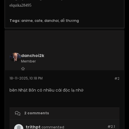
elquika28495
Tags:
anime
,
cafe
,
danchoi
,
dễ thương
danchoi2k
Member
Join Date:
Oct 2025
18-11-2025, 10:18 PM
#2
Posts:
72
bên Nhật Bổn có nhiều cái độc lạ nhở
2 comments
trithpt
#2.
1
commented