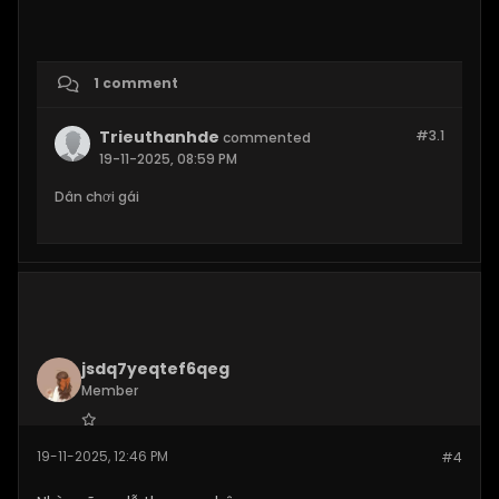
1 comment
Trieuthanhde
#3.
1
commented
19-11-2025, 08:59 PM
Dân chơi gái
jsdq7yeqtef6qeg
Member
Join Date:
Oct 2025
19-11-2025, 12:46 PM
#4
Posts:
78