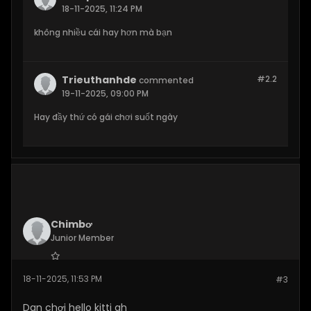
18-11-2025, 11:24 PM
không nhiều cái hay hơn mà bạn
Trieuthanhde
#2.
2
commented
19-11-2025, 09:00 PM
Hay đầy thứ có gái chơi suốt ngày
Chimbơ
Junior Member
Join Date:
Mar 2025
18-11-2025, 11:53 PM
#3
Posts:
16
Dan chơi hello kitti ah