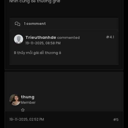
Nhìn cũng dễ thương ghê
1 comment
Trieuthanhde
#4.
1
commented
19-11-2025, 08:58 PM
B thấy mỗi gái dễ thương à
thung
Member
Join Date:
Oct 2025
19-11-2025, 02:52 PM
#5
Posts:
64