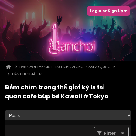
Login or Sign Up
DÂN CHƠI THẾ GIỚI – DU LỊCH, ĂN CHƠI, CASINO QUỐC TẾ
DÂN CHƠI GIẢI TRÍ
Đắm chìm trong thế giới kỳ lạ tại
quán cafe búp bê Kawaii ở Tokyo
Filter