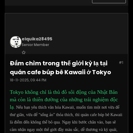
elquika28495
Senior Member
Join Date:
Nov 2025
Đắm chìm trong thế giới kỳ lạ tại
#1
Posts:
2062
quán cafe búp bê Kawaii ở Tokyo
18-11-2025, 09:44 PM
Tokyo không chỉ là thủ đô sôi động của Nhật Bản
mà còn là thiên đường của những trải nghiệm độc
lạ
. Nếu bạn yêu thích văn hóa Kawaii, muốn tìm một nơi vừa để
thư giãn, vừa để “sống ảo” thỏa thích, thì quán cafe búp bê Kawaii
là điểm đến không thể bỏ qua. Ngay khi bước chân vào, bạn sẽ
cảm nhận ngay một thế giới đầy màu sắc, dễ thương và kỳ quái,