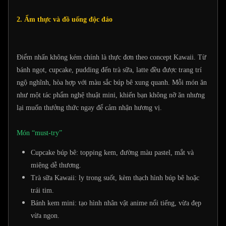
2. Ẩm thực và đồ uống độc đáo
Điểm nhấn không kém chính là thực đơn theo concept Kawaii. Từ
bánh ngọt, cupcake, pudding đến trà sữa, latte đều được trang trí
ngộ nghĩnh, hòa hợp với màu sắc búp bê xung quanh. Mỗi món ăn
như một tác phẩm nghệ thuật mini, khiến bạn không nỡ ăn nhưng
lại muốn thưởng thức ngay để cảm nhận hương vị.
Món “must-try”
Cupcake búp bê: topping kem, đường màu pastel, mắt và
miệng dễ thương.
Trà sữa Kawaii: ly trong suốt, kèm thạch hình búp bê hoặc
trái tim.
Bánh kem mini: tạo hình nhân vật anime nổi tiếng, vừa đẹp
vừa ngon.