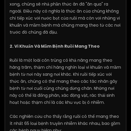
xong, chúng sẽ nhả phần thức ăn đã "ăn qua" ra
ngoài. Điều này có nghĩa là thức ăn của chúng không
chỉ tiếp xúc với nước bọt của ruồi mà còn với những vi
khuẩn và mầm bệnh mà chúng mang theo từ các nơi
trước đó chúng đã đậu.
2. Vi Khuẩn Và Mầm Bệnh Ruồi Mang Theo
Ruồi là một loài côn trùng có khả năng mang theo
hàng trăm, thậm chí hàng nghìn loại vi khuẩn và mầm
bệnh từ nơi này sang nơi khác. Khi ruồi tiếp xúc với
thức ăn, chúng có thể mang theo các tác nhân gây
bệnh từ nơi cuối cùng chúng dừng chân. Những nơi
này có thể là đống phân, xác động vật, rác thải sinh
hoạt hoặc thậm chí là các khu vực bị ô nhiễm.
Các nghiên cứu cho thấy rằng ruồi có thể mang theo
ít nhất 65 loại bệnh truyền nhiễm khác nhau, bao gồm
các bệnh nguy hiểm như: