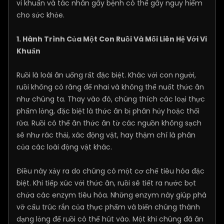
vi khuẩn và tác nhân gây bệnh có thể gây nguy hiểm
cho sức khỏe.
1. Hành Trình Của Một Con Ruồi Và Mối Liên Hệ Với Vi
Khuẩn
Ruồi là loài ăn uống rất đặc biệt. Khác với con người,
ruồi không có răng để nhai và không thể nuốt thức ăn
như chúng ta. Thay vào đó, chúng thích các loại thực
phẩm lỏng, đặc biệt là thức ăn bị phân hủy hoặc thối
rữa. Ruồi có thể ăn thức ăn từ các nguồn không sạch
sẽ như rác thải, xác động vật, hay thậm chí là phân
của các loài động vật khác.
Điều này xảy ra do chúng có một cơ chế tiêu hóa đặc
biệt. Khi tiếp xúc với thức ăn, ruồi sẽ tiết ra nước bọt
chứa các enzym tiêu hóa. Những enzym này giúp phá
vỡ cấu trúc rắn của thực phẩm và biến chúng thành
dạng lỏng để ruồi có thể hút vào. Một khi chúng đã ăn