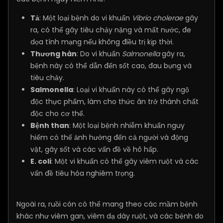
Tả
: Một loại bệnh do vi khuẩn
Vibrio cholerae
gây
ra, có thể gây tiêu chảy nặng và mất nước, đe
dọa tính mạng nếu không điều trị kịp thời.
Thương hàn
: Do vi khuẩn
Salmonella
gây ra,
bệnh này có thể dẫn đến sốt cao, đau bụng và
tiêu chảy.
Salmonella
: Loại vi khuẩn này có thể gây ngộ
độc thực phẩm, làm cho thức ăn trở thành chất
độc cho cơ thể.
Bệnh than
: Một loại bệnh nhiễm khuẩn nguy
hiểm có thể ảnh hưởng đến cả người và động
vật, gây sốt và các vấn đề về hô hấp.
E. coli
: Một vi khuẩn có thể gây viêm ruột và các
vấn đề tiêu hóa nghiêm trọng.
Ngoài ra, ruồi còn có thể mang theo các mầm bệnh
khác như viêm gan, viêm dạ dày ruột, và các bệnh do