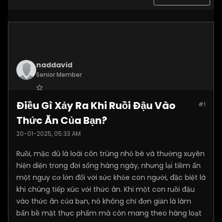
naddavid
Senior Member
Join Date:
Dec 2024
Điều Gì Xảy Ra Khi Ruồi Đậu Vào
#1
Posts:
106
Thức Ăn Của Bạn?
20-01-2025, 05:33 AM
Ruồi, mặc dù là loài côn trùng nhỏ bé và thường xuyên
hiện diện trong đời sống hàng ngày, nhưng lại tiềm ẩn
một nguy cơ lớn đối với sức khỏe con người, đặc biệt là
khi chúng tiếp xúc với thức ăn. Khi một con ruồi đậu
vào thức ăn của bạn, nó không chỉ đơn giản là làm
bẩn bề mặt thực phẩm mà còn mang theo hàng loạt