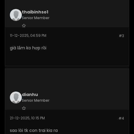
thaibinhso1
Senior Member
Join Date:
Dec 2025
11-12-2025, 04:59 PM
#3
Posts:
282
già lắm ko hợp rồi
dianhu
Senior Member
Join Date:
Dec 2025
21-12-2025, 10:15 PM
#4
Posts:
269
sao lòi tk con trai kia ra