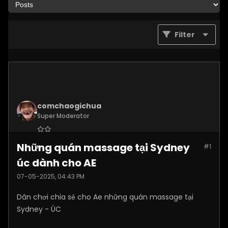
Filter
comchaogichua
Super Moderator
Join Date:
Dec 2024
Những quán massage tại Sydney
#1
Posts:
10887
úc dành cho AE
07-05-2025, 04:43 PM
Dân chơi chia sẻ cho Ae những quán massage tại
Sydney - ÚC