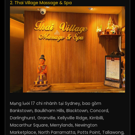
2. Thai Village Massage & Spa
Mạng lưới 17 chi nhánh tại Sydney, bao gồm
Bankstown, Baulkham Hills, Blacktown, Concord,
Darlinghurst, Granville, Kellyville Ridge, Kirribilli,
Macarthur Square, Merrylands, Newington
Marketplace, North Parramatta, Potts Point, Tallawong,