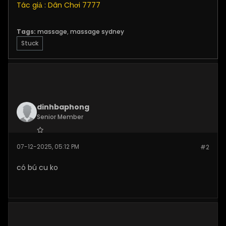
Tác giả : Dân Chơi 7777
Tags:
massage
,
massage sydney
Stuck
dinhbaphong
Senior Member
Join Date:
Dec 2025
07-12-2025, 05:12 PM
#2
Posts:
276
có bú cu ko