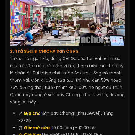
2. Trà Sữa 🧋 CHICHA San Chen
Trời ơi nó ngon xỉu, đúng CÁI GU của tui! Anh em nào
mê trà sữa mà phải đậm vị trà, thơm nức mũi, thì đây
là chân ái. Tui thích nhất món Sakura, uống nó thanh,
thơm vãi. Còn ai uống sữa tươi thì nhớ dặn 50% hoặc
75% đường thôi, tui lỡ mồm kêu 100% nó ngọt dữ thần.
Quán này cũng ở sân bay Changi, khu Jewel á, đi vòng
vòng là thấy.
📍
Địa chỉ:
Sân bay Changi (Khu Jewel), Tầng
B2-213.
⏰
Giờ mở cửa:
10:00 sáng - 10:00 tối.
💸
Giá lúa:
Hơi chát một tí, 5 - 8 đô Sing