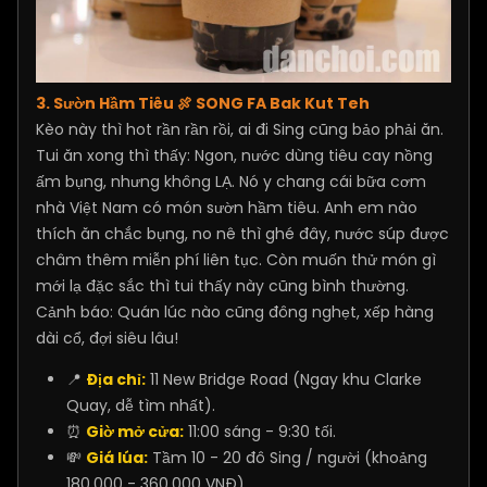
3. Sườn Hầm Tiêu 🍖 SONG FA Bak Kut Teh
Kèo này thì hot rần rần rồi, ai đi Sing cũng bảo phải ăn.
Tui ăn xong thì thấy: Ngon, nước dùng tiêu cay nồng
ấm bụng, nhưng không LẠ. Nó y chang cái bữa cơm
nhà Việt Nam có món sườn hầm tiêu. Anh em nào
thích ăn chắc bụng, no nê thì ghé đây, nước súp được
châm thêm miễn phí liên tục. Còn muốn thử món gì
mới lạ đặc sắc thì tui thấy này cũng bình thường.
Cảnh báo: Quán lúc nào cũng đông nghẹt, xếp hàng
dài cổ, đợi siêu lâu!
📍
Địa chỉ:
11 New Bridge Road (Ngay khu Clarke
Quay, dễ tìm nhất).
⏰
Giờ mở cửa:
11:00 sáng - 9:30 tối.
💸
Giá lúa:
Tầm 10 - 20 đô Sing / người (khoảng
180.000 - 360.000 VNĐ).