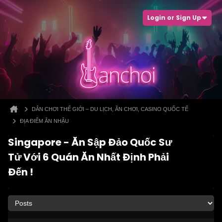
Login or Sign Up
DÂN CHƠI THẾ GIỚI – DU LỊCH, ĂN CHƠI, CASINO QUỐC TẾ
ĐỊA ĐIỂM ĂN NHẬU
Singapore - Ăn Sập Đảo Quốc Sư
Tử Với 6 Quán Ăn Nhất Định Phải
Đến !