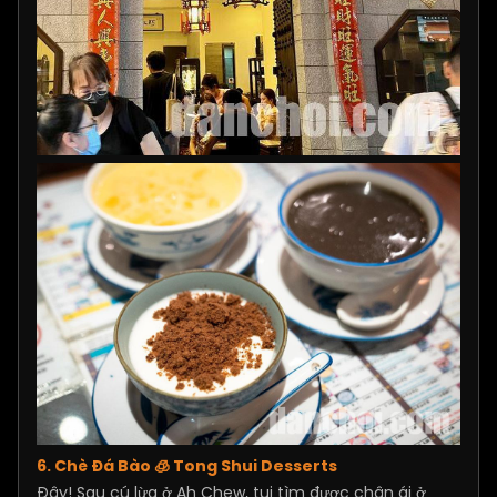
6. Chè Đá Bào 🧊 Tong Shui Desserts
Đây! Sau cú lừa ở Ah Chew, tui tìm được chân ái ở