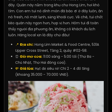
đây. Quán này nằm trong khu chợ Hong Lim, hơi khó
tìm. Con em tui nó dính món đá bào 🍧 ở đây luôn, ăn
nó fresh, nó mát lạnh, sảng khoái cực. Về chè, tui chốt
kèo quán này ngon hơn, hợp vị hơn. Hôm tui đi toàn
thấy người địa phương ăn, không có khách du lịch
luôn. Hàng local xịn là đây chứ đâu!
📍
Địa chỉ:
Hong Lim Market & Food Centre, 531A
Upper Cross Street, Tầng 2, quầy #02-58.
⏰
Giờ mở cửa:
11:00 sáng - 5:00 tối (Thứ Ba -
Chủ Nhật, Thứ Hai đóng cửa).
💸
Giá lúa:
Hạt dẻ siêu rẻ! Chỉ 2 - 4 đô Sing
(khoảng 35.000 - 70.000 VNĐ).