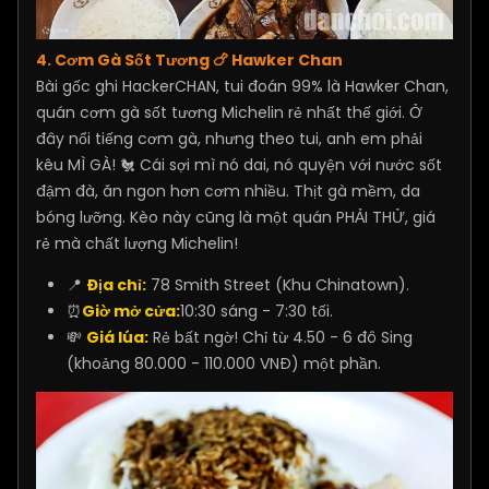
4. Cơm Gà Sốt Tương 🍗 Hawker Chan
Bài gốc ghi HackerCHAN, tui đoán 99% là Hawker Chan,
quán cơm gà sốt tương Michelin rẻ nhất thế giới. Ở
đây nổi tiếng cơm gà, nhưng theo tui, anh em phải
kêu MÌ GÀ! 🐔 Cái sợi mì nó dai, nó quyện với nước sốt
đậm đà, ăn ngon hơn cơm nhiều. Thịt gà mềm, da
bóng lưỡng. Kèo này cũng là một quán PHẢI THỬ, giá
rẻ mà chất lượng Michelin!
📍
Địa chỉ:
78 Smith Street (Khu Chinatown).
⏰
Giờ mở cửa:
10:30 sáng - 7:30 tối.
💸
Giá lúa:
Rẻ bất ngờ! Chỉ từ 4.50 - 6 đô Sing
(khoảng 80.000 - 110.000 VNĐ) một phần.