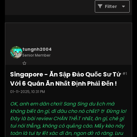
Filter
tungnh2004
Senior Member
Join Date:
Jun 2025
Singapore - Ăn Sập Đảo Quốc Sư Tử
#1
Posts:
4099
Với 6 Quán Ăn Nhất Định Phải Đến !
01-11-2025, 10:31 PM
OK, anh em dân chơi! Sang Sing du lịch mà
không biết ăn gì, đi đâu cho nó chất? 🤘 Đừng lo!
Đây là bài review CHÂN THẬT nhất, ăn gì, chê gì
tui nói thẳng, không có quảng cáo. Mấy kèo này
toàn là tui tự lết xác đi ăn, ngon dở rõ ràng. Lưu