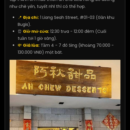
như chè yến, tuyết nhĩ thì có thể hợp.
📍
Địa chỉ:
1 Liang Seah Street, #01-03 (Gần khu
Bugis).
⏰
Giờ mở cửa:
12:30 trưa - 12:00 đêm (Cuối
tuần tới 1 giờ sáng).
💸
Giá lúa:
Tầm 4 - 7 đô Sing (khoảng 70.000 -
130.000 VNĐ) một bát.