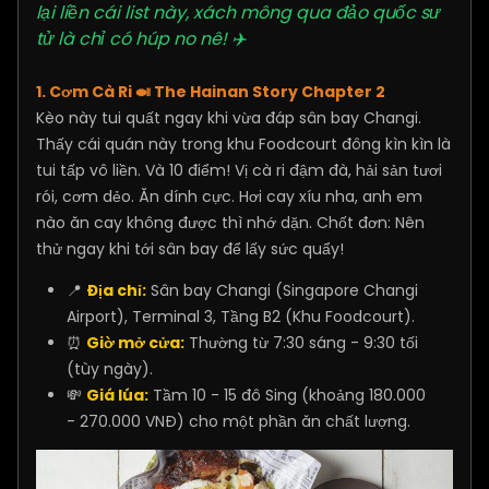
lại liền cái list này, xách mông qua đảo quốc sư
tử là chỉ có húp no nê! ✈️
1. Cơm Cà Ri 🍛 The Hainan Story Chapter 2
Kèo này tui quất ngay khi vừa đáp sân bay Changi.
Thấy cái quán này trong khu Foodcourt đông kìn kìn là
tui tấp vô liền. Và 10 điểm! Vị cà ri đậm đà, hải sản tươi
rói, cơm dẻo. Ăn dính cực. Hơi cay xíu nha, anh em
nào ăn cay không được thì nhớ dặn. Chốt đơn: Nên
thử ngay khi tới sân bay để lấy sức quẩy!
📍
Địa chỉ:
Sân bay Changi (Singapore Changi
Airport), Terminal 3, Tầng B2 (Khu Foodcourt).
⏰
Giờ mở cửa:
Thường từ 7:30 sáng - 9:30 tối
(tùy ngày).
💸
Giá lúa:
Tầm 10 - 15 đô Sing (khoảng 180.000
- 270.000 VNĐ) cho một phần ăn chất lượng.