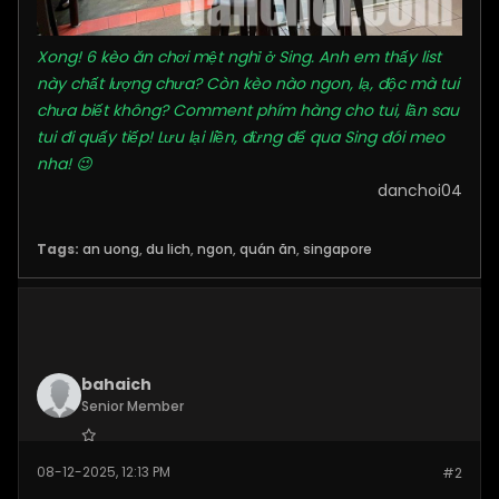
Xong! 6 kèo ăn chơi mệt nghỉ ở Sing. Anh em thấy list
này chất lượng chưa? Còn kèo nào ngon, lạ, độc mà tui
chưa biết không? Comment phím hàng cho tui, lần sau
tui đi quẩy tiếp! Lưu lại liền, đừng để qua Sing đói meo
nha! 😉
danchoi04
Tags:
an uong
,
du lich
,
ngon
,
quán ăn
,
singapore
bahaich
Senior Member
Join Date:
Dec 2025
08-12-2025, 12:13 PM
#2
Posts:
263