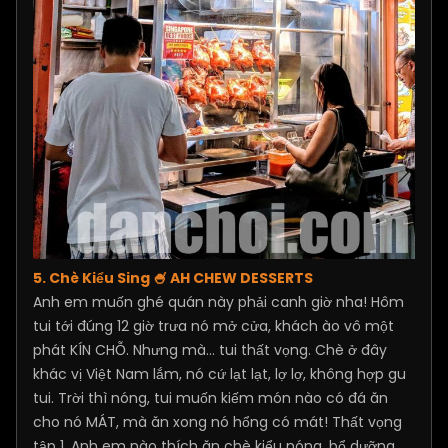
5. Chè Kiểu Sing 🍧 AH CHEW DESSERTS
Anh em muốn ghé quán này phải canh giờ nha! Hôm
tui tới đúng 12 giờ trưa nó mở cửa, khách ào vô một
phát KÍN CHỖ. Nhưng mà... tui thất vọng. Chè ở đây
khác vị Việt Nam lắm, nó cứ lạt lạt, lợ lợ, không hợp gu
tui. Trời thì nóng, tui muốn kiếm món nào có đá ăn
cho nó MÁT, mà ăn xong nó hổng có mát! Thất vọng
tập 1. Anh em nào thích ăn chè kiểu nóng, bổ dưỡng