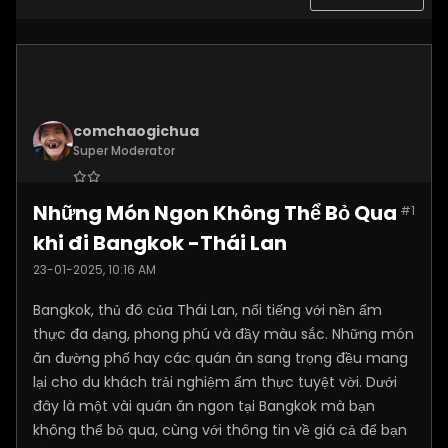
comchaogichua
Super Moderator
Join Date:
Dec 2024
Những Món Ngon Không Thể Bỏ Qua
#1
Posts:
10887
khi đi Bangkok -Thái Lan
23-01-2025, 10:16 AM
Bangkok, thủ đô của Thái Lan, nổi tiếng với nền ẩm
thực đa dạng, phong phú và đầy màu sắc. Những món
ăn đường phố hay các quán ăn sang trọng đều mang
lại cho du khách trải nghiệm ẩm thực tuyệt vời. Dưới
đây là một vài quán ăn ngon tại Bangkok mà bạn
không thể bỏ qua, cùng với thông tin về giá cả để bạn