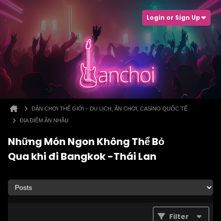
Login or Sign Up
DÂN CHƠI THẾ GIỚI – DU LỊCH, ĂN CHƠI, CASINO QUỐC TẾ
ĐỊA ĐIỂM ĂN NHẬU
Những Món Ngon Không Thể Bỏ
Qua khi đi Bangkok -Thái Lan
Filter