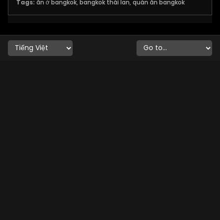
Tags:
ăn ở bangkok
,
bangkok thái lan
,
quán ăn bangkok