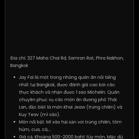
Địa chỉ: 327 Maha Chai Rd, Samran Rat, Phra Nakhon,
Bangkok
Jay Fai là một trong những quán ăn nổi tiếng
nhất tại Bangkok, được đánh giá cao bởi các
thực khách và nhận được 1 sao Michelin. Quán
chuyên phục vụ các món ăn đường phố Thái
Lan, đặc biệt là món Khai Jeaw (trứng chiên) và
Kuy Teav (mì xào).
Món nổi bật: Mì xào hải sản với trứng chiên, tôm
hùm, cua, cá,…
Giá cả: Khoảng 500-2000 baht tùy món. Mặc dù