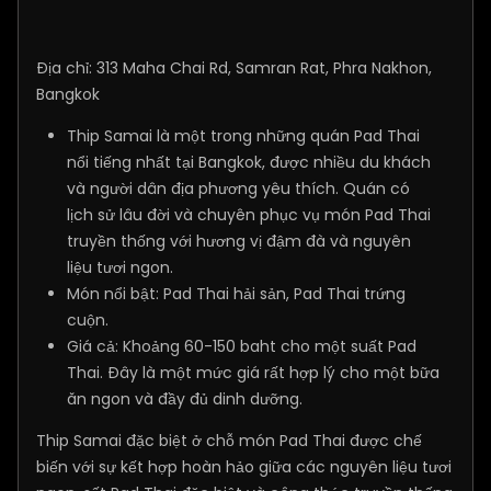
Địa chỉ: 313 Maha Chai Rd, Samran Rat, Phra Nakhon,
Bangkok
Thip Samai là một trong những quán Pad Thai
nổi tiếng nhất tại Bangkok, được nhiều du khách
và người dân địa phương yêu thích. Quán có
lịch sử lâu đời và chuyên phục vụ món Pad Thai
truyền thống với hương vị đậm đà và nguyên
liệu tươi ngon.
Món nổi bật: Pad Thai hải sản, Pad Thai trứng
cuộn.
Giá cả: Khoảng 60-150 baht cho một suất Pad
Thai. Đây là một mức giá rất hợp lý cho một bữa
ăn ngon và đầy đủ dinh dưỡng.
Thip Samai đặc biệt ở chỗ món Pad Thai được chế
biến với sự kết hợp hoàn hảo giữa các nguyên liệu tươi