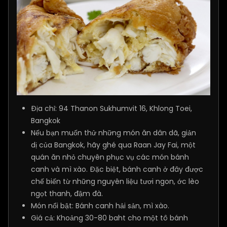
Địa chỉ: 94 Thanon Sukhumvit 16, Khlong Toei,
Bangkok
Nếu bạn muốn thử những món ăn dân dã, giản
dị của Bangkok, hãy ghé qua Raan Jay Fai, một
quán ăn nhỏ chuyên phục vụ các món bánh
canh và mì xào. Đặc biệt, bánh canh ở đây được
chế biến từ những nguyên liệu tươi ngon, ớc lèo
ngọt thanh, đậm đà.
Món nổi bật: Bánh canh hải sản, mì xào.
Giá cả: Khoảng 30-80 baht cho một tô bánh