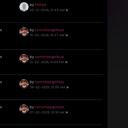
by
trithpt
20-12-2025, 01:43 AM
s
es
by
comchaogichua
19-02-2025, 10:37 AM
s
es
by
comchaogichua
13-02-2025, 01:55 PM
s
es
by
comchaogichua
08-02-2025, 10:06 AM
s
es
by
comchaogichua
07-02-2025, 10:18 AM
s