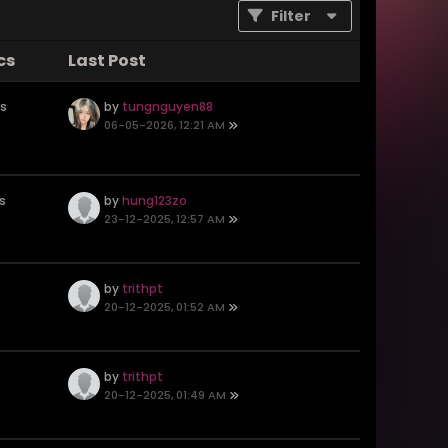
Filter
cs
Last Post
es
by
tungnguyen88
06-05-2026, 12:21 AM
s
s
by
hung123zo
23-12-2025, 12:57 AM
s
by
trithpt
20-12-2025, 01:52 AM
s
by
trithpt
20-12-2025, 01:49 AM
s