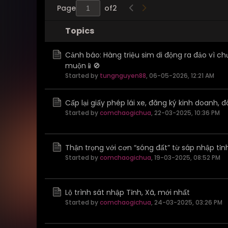
Page
of
2
Topics
Cảnh báo: Hàng triệu sim di động ra đảo vì c
muộn📱🚫
Started by
tungnguyen88
,
06-05-2026, 12:21 AM
Cấp lại giấy phép lái xe, đăng ký kinh doanh, 
Started by
comchaogichua
,
22-03-2025, 10:36 PM
Thận trọng với cơn “sóng đất” từ sáp nhập tỉn
Started by
comchaogichua
,
19-03-2025, 08:52 PM
Lộ trình sát nhập Tỉnh, Xã, mới nhất
Started by
comchaogichua
,
24-03-2025, 03:26 PM