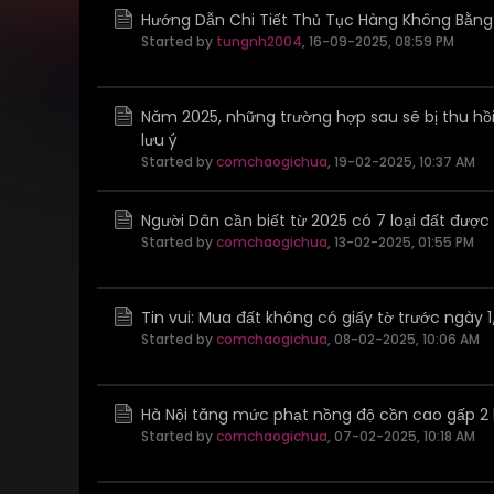
Hướng Dẫn Chi Tiết Thủ Tục Hàng Không Bằng
Started by
tungnh2004
,
16-09-2025, 08:59 PM
Năm 2025, những trường hợp sau sẽ bị thu hồi 
lưu ý
Started by
comchaogichua
,
19-02-2025, 10:37 AM
Người Dân cần biết từ 2025 có 7 loại đất đượ
Started by
comchaogichua
,
13-02-2025, 01:55 PM
Tin vui: Mua đất không có giấy tờ trước ngày 
Started by
comchaogichua
,
08-02-2025, 10:06 AM
Hà Nội tăng mức phạt nồng độ cồn cao gấp 2 l
Started by
comchaogichua
,
07-02-2025, 10:18 AM