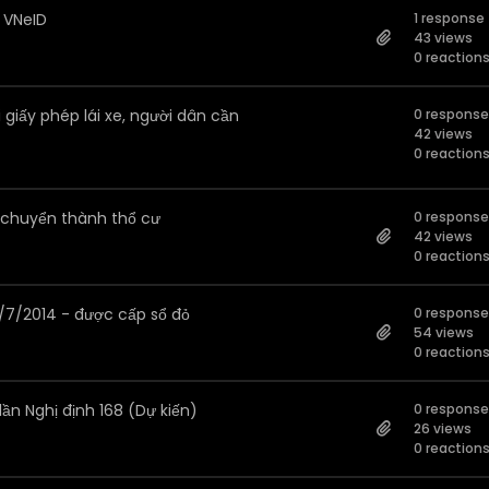
 VNeID
1 response
43 views
0 reaction
giấy phép lái xe, người dân cần
0 respons
42 views
0 reaction
c chuyển thành thổ cư
0 respons
42 views
0 reaction
1/7/2014 - được cấp sổ đỏ
0 respons
54 views
0 reaction
ần Nghị định 168 (Dự kiến)
0 respons
26 views
0 reaction