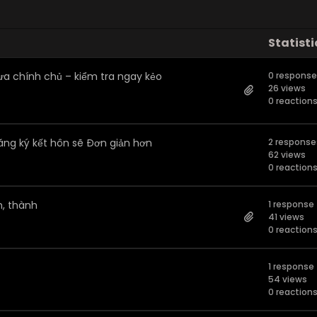
Statisti
hưa chính chủ – kiểm tra ngay kẻo
0 respons
26 views
0 reaction
đăng ký kết hôn sẽ Đơn giản hơn
2 response
62 views
0 reaction
h, thành
1 response
41 views
0 reaction
1 response
54 views
0 reaction