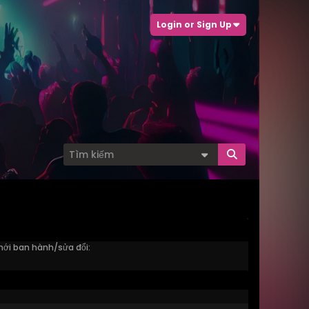
Login or Sign Up
mới ban hành/sửa đổi: