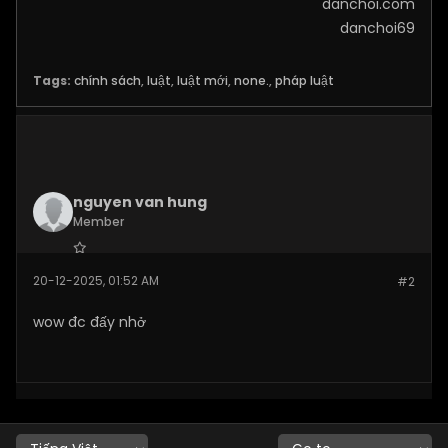
danchoi.com
danchoi69
Tags:
chính sách
,
luật
,
luật mới
,
none.
,
pháp luật
nguyen van hung
Member
Join Date:
Dec 2025
20-12-2025, 01:52 AM
#2
Posts:
95
wow đc đấy nhở