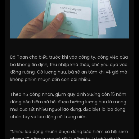
Bà Toan cho biết, trước khi vào công ty, công việc của
bà không ổn định, thu nhập khá thấp, chủ yếu dựa vào
đồng ruộng. Có lương hưu, bà sẽ an tâm khi về già mà
không phiền muộn đến con cái nhiều.
Theo nữ công nhân, giảm quy định xuống còn 15 năm
đóng bảo hiểm xã hội được hưởng lương hưu là mong
mỏi của rất nhiều người lao động, đặc biệt là lao động
chân tay và lao động nữ trung niên.
“Nhiều lao động muốn được đóng bảo hiểm xã hội sớm
nhưng 10 năm trước có rất ít công ty, lại chủ yếu là