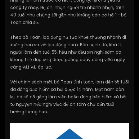
công ty may. Họ chỉ nhận người trẻ nhanh nhẹn, trên
40 tuổi như chúng tôi gần như không còn cơ hội” - bà
Toan chia sẻ.
Theo bà Toan, lao động nữ sức khỏe thường nhanh đi
xuống hơn so với lao động nam. Bên cạnh đó, khá ít
người làm đến tuổi 55, hầu như đều xin nghỉ sớm do
không thể đáp ứng được guồng quay công việc ngày
càng vất vả, áp lực.
Với chính sách mới, bà Toan tính toán, làm đến 55 tuổi
đã đóng bảo hiểm xã hội được 14 năm. Một năm còn
lại, bà sẽ cố gắng làm việc hoặc đóng bảo hiểm xã hội
tự nguyện nếu nghỉ việc để an tâm chờ đến tuổi
hưởng lương hưu.