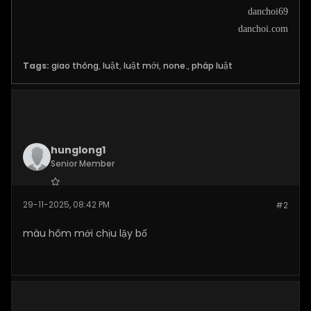
danchoi69
danchoi.com
Tags:
giao thông
,
luật
,
luật mới
,
none.
,
pháp luật
hunglong1
Senior Member
Join Date:
Nov 2025
29-11-2025, 08:42 PM
#2
Posts:
140
màu hôm mới chịu lậy bố