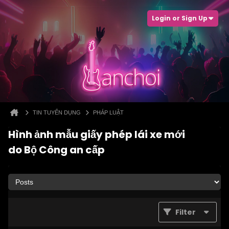
Login or Sign Up
TIN TUYỂN DỤNG
PHÁP LUẬT
Hình ảnh mẫu giấy phép lái xe mới
do Bộ Công an cấp
Filter