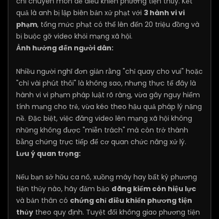
chỉ chuyên môn để điều khiển phương tiện thủy. Kết
quả là anh bị lập biên bản xử phạt với
3 hành vi vi
phạm
, tổng mức phạt có thể lên đến 20 triệu đồng và
bị buộc gỡ video khỏi mạng xã hội.
Ảnh hưởng đến người dân:
Nhiều người nghĩ đơn giản rằng "chỉ quay cho vui" hoặc
"chỉ vài phút thôi" là không sao, nhưng thực tế đây là
hành vi vi phạm pháp luật rõ ràng, vừa gây nguy hiểm
tính mạng cho trẻ, vừa kéo theo hậu quả pháp lý nặng
nề. Đặc biệt, việc đăng video lên mạng xã hội không
những không được "miễn trách" mà còn trở thành
bằng chứng trực tiếp để cơ quan chức năng xử lý.
Lưu ý quan trọng:
Nếu bạn sở hữu ca nô, xuồng máy hay bất kỳ phương
tiện thủy nào, hãy đảm bảo
đăng kiểm còn hiệu lực
và bản thân có
chứng chỉ điều khiển phương tiện
thủy
theo quy định. Tuyệt đối không giao phương tiện