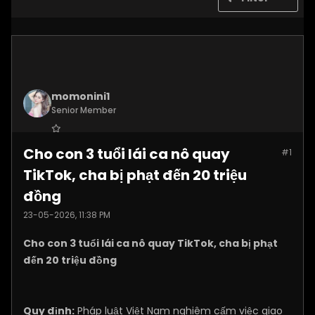
momonini1
Senior Member
Join Date:
Apr 2026
Cho con 3 tuổi lái ca nô quay
#1
Posts:
5399
TikTok, cha bị phạt đến 20 triệu
đồng
23-05-2026, 11:38 PM
Cho con 3 tuổi lái ca nô quay TikTok, cha bị phạt
đến 20 triệu đồng
Quy định:
Pháp luật Việt Nam nghiêm cấm việc giao