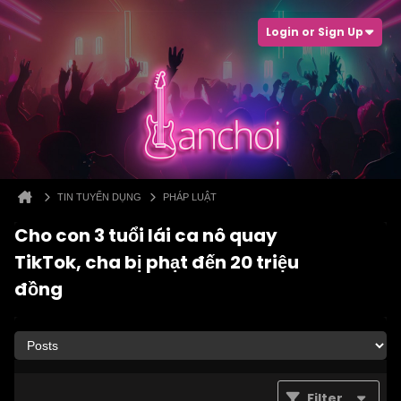
Login or Sign Up
TIN TUYỂN DỤNG
PHÁP LUẬT
Cho con 3 tuổi lái ca nô quay
TikTok, cha bị phạt đến 20 triệu
đồng
Filter