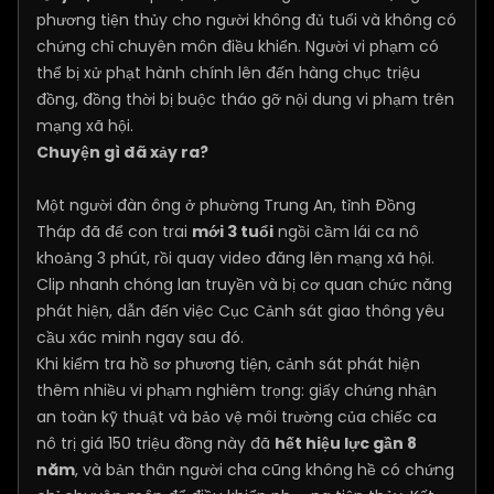
phương tiện thủy cho người không đủ tuổi và không có
chứng chỉ chuyên môn điều khiển. Người vi phạm có
thể bị xử phạt hành chính lên đến hàng chục triệu
đồng, đồng thời bị buộc tháo gỡ nội dung vi phạm trên
mạng xã hội.
Chuyện gì đã xảy ra?
Một người đàn ông ở phường Trung An, tỉnh Đồng
Tháp đã để con trai
mới 3 tuổi
ngồi cầm lái ca nô
khoảng 3 phút, rồi quay video đăng lên mạng xã hội.
Clip nhanh chóng lan truyền và bị cơ quan chức năng
phát hiện, dẫn đến việc Cục Cảnh sát giao thông yêu
cầu xác minh ngay sau đó.
Khi kiểm tra hồ sơ phương tiện, cảnh sát phát hiện
thêm nhiều vi phạm nghiêm trọng: giấy chứng nhận
an toàn kỹ thuật và bảo vệ môi trường của chiếc ca
nô trị giá 150 triệu đồng này đã
hết hiệu lực gần 8
năm
, và bản thân người cha cũng không hề có chứng