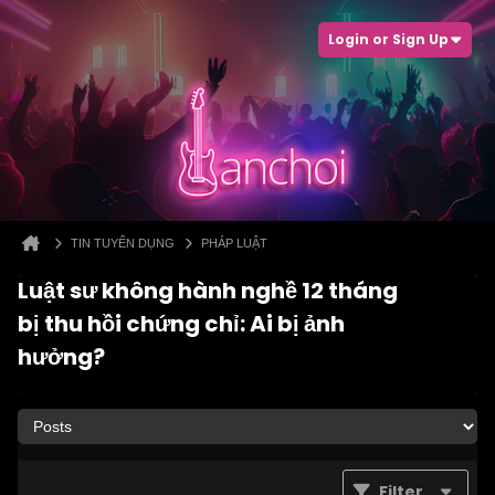
Login or Sign Up
TIN TUYỂN DỤNG
PHÁP LUẬT
Luật sư không hành nghề 12 tháng
bị thu hồi chứng chỉ: Ai bị ảnh
hưởng?
Filter