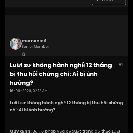
momonini1
Senior Member
Join Date:
Apr 2026
Luật sư không hành nghề 12 tháng
#1
Posts:
5399
bị thu hồi chứng chỉ: Ai bị ảnh
hưởng?
16-06-2026, 02:12 AM
Luật sư không hành nghề 12 tháng bị thu hồi chứng
chỉ: Ai bị ảnh hưởng?
Quy định:
Bộ Tư pháp vừa đề xuất trong dự thảo Luật