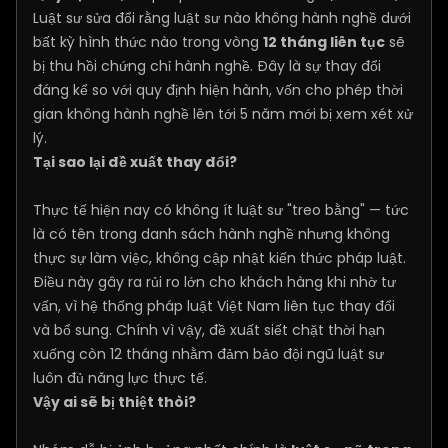
Luật sư sửa đổi rằng luật sư nào không hành nghề dưới
bất kỳ hình thức nào trong vòng
12 tháng liên tục
sẽ
bị thu hồi chứng chỉ hành nghề. Đây là sự thay đổi
đáng kể so với quy định hiện hành, vốn cho phép thời
gian không hành nghề lên tới 5 năm mới bị xem xét xử
lý.
Tại sao lại đề xuất thay đổi?
Thực tế hiện nay có không ít luật sư "treo bằng" — tức
là có tên trong danh sách hành nghề nhưng không
thực sự làm việc, không cập nhật kiến thức pháp luật.
Điều này gây ra rủi ro lớn cho khách hàng khi nhờ tư
vấn, vì hệ thống pháp luật Việt Nam liên tục thay đổi
và bổ sung. Chính vì vậy, đề xuất siết chặt thời hạn
xuống còn 12 tháng nhằm đảm bảo đội ngũ luật sư
luôn đủ năng lực thực tế.
Vậy ai sẽ bị thiệt thòi?