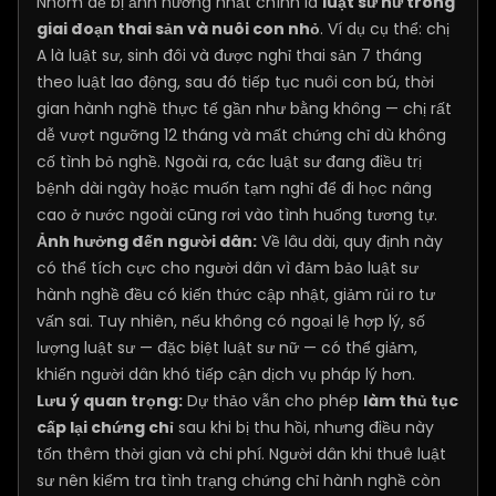
Nhóm dễ bị ảnh hưởng nhất chính là
luật sư nữ trong
giai đoạn thai sản và nuôi con nhỏ
. Ví dụ cụ thể: chị
A là luật sư, sinh đôi và được nghỉ thai sản 7 tháng
theo luật lao động, sau đó tiếp tục nuôi con bú, thời
gian hành nghề thực tế gần như bằng không — chị rất
dễ vượt ngưỡng 12 tháng và mất chứng chỉ dù không
cố tình bỏ nghề. Ngoài ra, các luật sư đang điều trị
bệnh dài ngày hoặc muốn tạm nghỉ để đi học nâng
cao ở nước ngoài cũng rơi vào tình huống tương tự.
Ảnh hưởng đến người dân:
Về lâu dài, quy định này
có thể tích cực cho người dân vì đảm bảo luật sư
hành nghề đều có kiến thức cập nhật, giảm rủi ro tư
vấn sai. Tuy nhiên, nếu không có ngoại lệ hợp lý, số
lượng luật sư — đặc biệt luật sư nữ — có thể giảm,
khiến người dân khó tiếp cận dịch vụ pháp lý hơn.
Lưu ý quan trọng:
Dự thảo vẫn cho phép
làm thủ tục
cấp lại chứng chỉ
sau khi bị thu hồi, nhưng điều này
tốn thêm thời gian và chi phí. Người dân khi thuê luật
sư nên kiểm tra tình trạng chứng chỉ hành nghề còn