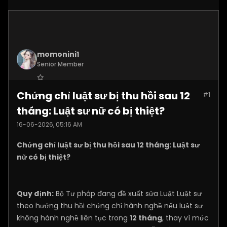
momonini1
Senior Member
Join Date:
Apr 2026
Chứng chỉ luật sư bị thu hồi sau 12
#1
Posts:
5399
tháng: Luật sư nữ có bị thiệt?
16-06-2026, 05:16 AM
Chứng chỉ luật sư bị thu hồi sau 12 tháng: Luật sư
nữ có bị thiệt?
Quy định:
Bộ Tư pháp đang đề xuất sửa Luật Luật sư
theo hướng thu hồi chứng chỉ hành nghề nếu luật sư
không hành nghề liên tục trong
12 tháng
, thay vì mức