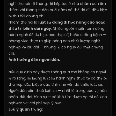
nghỉ thai sản 6 tháng, rồi tiếp tục ở nhà chăm con ốm
thêm vài tháng — đến cuối năm có thể đã đủ điều kiện
bị thu hồi chứng chỉ.
Nhóm thứ hai là
luật sư đang đi học nâng cao hoặc
điều trị bệnh dài ngày
. Nhiều người muốn tạm dừng
hành nghề để du học, học thạc sĩ, hoặc dưỡng bệnh —
những việc thực ra giúp nâng cao chất lượng nghề
nghiệp về lâu dài — nhưng lại có nguy cơ mất chứng
chỉ.
Ảnh hưởng đến người dân:
Nếu quy định này được thông qua mà không có ngoại
lệ rõ ràng, số lượng luật sư hành nghề thực tế có thể bị
thu hẹp, đặc biệt ở các tỉnh nhỏ vốn đã thiếu luật sư.
Người dân cần thuê luật sư — nhất là trong các vụ hôn
nhân, đất đai, hình sự — sẽ khó tìm được người có kinh
nghiệm với chi phí hợp lý hơn.
Lưu ý quan trọng: