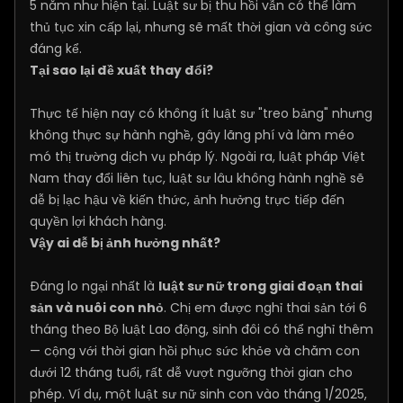
5 năm như hiện tại. Luật sư bị thu hồi vẫn có thể làm
thủ tục xin cấp lại, nhưng sẽ mất thời gian và công sức
đáng kể.
Tại sao lại đề xuất thay đổi?
Thực tế hiện nay có không ít luật sư "treo bảng" nhưng
không thực sự hành nghề, gây lãng phí và làm méo
mó thị trường dịch vụ pháp lý. Ngoài ra, luật pháp Việt
Nam thay đổi liên tục, luật sư lâu không hành nghề sẽ
dễ bị lạc hậu về kiến thức, ảnh hưởng trực tiếp đến
quyền lợi khách hàng.
Vậy ai dễ bị ảnh hưởng nhất?
Đáng lo ngại nhất là
luật sư nữ trong giai đoạn thai
sản và nuôi con nhỏ
. Chị em được nghỉ thai sản tới 6
tháng theo Bộ luật Lao động, sinh đôi có thể nghỉ thêm
— cộng với thời gian hồi phục sức khỏe và chăm con
dưới 12 tháng tuổi, rất dễ vượt ngưỡng thời gian cho
phép. Ví dụ, một luật sư nữ sinh con vào tháng 1/2025,