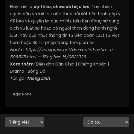
Đây mới là
dự thảo, chưa có hiệu lực
. Tuy nhiên
người dân và luật sư nên theo dõi sát tiến trình góp ý
để bảo vệ quyền lợi của mình. Nếu bạn đang sử dụng
dịch vụ luật sư hoặc có người thân đang hành nghề
luật, hãy cập nhật thông tin từ Liên đoàn Luật sư Việt
Nam hoặc Bộ Tư pháp trong thời gian tới.
Nguồn:
https://vnexpress.net/de-xuat-thu-ho...u-
5086115.html
— Tổng hợp 16/06/2026
Xem thêm:
Diễn đàn Dân Chơi
|
Chứng Khoán
|
Drama
|
Bóng Đá
Tác giả:
Thống Lĩnh
Tags:
None