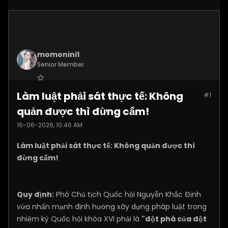
momonini1
Senior Member
Join Date:
Apr 2026
Làm luật phải sát thực tế: Không
#1
Posts:
5399
quản được thì đừng cấm!
16-06-2026, 10:46 AM
Làm luật phải sát thực tế: Không quản được thì
đừng cấm!
Quy định:
Phó Chủ tịch Quốc hội Nguyễn Khắc Định
vừa nhấn mạnh định hướng xây dựng pháp luật trong
nhiệm kỳ Quốc hội khóa XVI phải là
"đột phá của đột