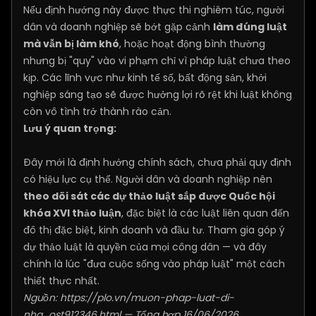
Nếu định hướng này được thực thi nghiêm túc, người
dân và doanh nghiệp sẽ bớt gặp cảnh
làm đúng luật
mà vẫn bị làm khó
, hoặc hoạt động bình thường
nhưng bị "quy" vào vi phạm chỉ vì pháp luật chưa theo
kịp. Các lĩnh vực như kinh tế số, bất động sản, khởi
nghiệp sáng tạo sẽ được hưởng lợi rõ rệt khi luật không
còn vô tình trở thành rào cản.
Lưu ý quan trọng:
Đây mới là định hướng chính sách, chưa phải quy định
có hiệu lực cụ thể. Người dân và doanh nghiệp nên
theo dõi sát các dự thảo luật sắp được Quốc hội
khóa XVI thảo luận
, đặc biệt là các luật liên quan đến
đô thị đặc biệt, kinh doanh và đầu tư. Tham gia góp ý
dự thảo luật là quyền của mọi công dân — và đây
chính là lúc "đưa cuộc sống vào pháp luật" một cách
thiết thực nhất.
Nguồn:
https://plo.vn/muon-phap-luat-di-
nha...ost912346.html
— Tổng hợp 16/06/2026