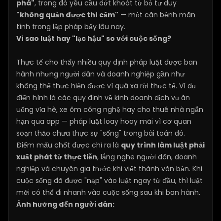
phá"
, trong đó yêu cầu dứt khoát từ bỏ tư duy
"không quản được thì cấm"
— một căn bệnh mãn
tính trong lập pháp bấy lâu nay.
Vì sao luật hay "lạc hậu" so với cuộc sống?
Thực tế cho thấy nhiều quy định pháp luật được ban
hành nhưng người dân và doanh nghiệp gần như
không thể thực hiện được vì quá xa rời thực tế. Ví dụ
điển hình là các quy định về kinh doanh dịch vụ ăn
uống vỉa hè, xe ôm công nghệ hay cho thuê nhà ngắn
hạn qua app — pháp luật loay hoay mãi vì cơ quan
soạn thảo chưa thực sự "sống" trong bài toán đó.
Điểm mấu chốt được chỉ ra là
quy trình làm luật phải
xuất phát từ thực tiễn
, lắng nghe người dân, doanh
nghiệp và chuyên gia trước khi viết thành văn bản. Khi
cuộc sống đã được "nạp" vào luật ngay từ đầu, thì luật
mới có thể đi nhanh vào cuộc sống sau khi ban hành.
Ảnh hưởng đến người dân: