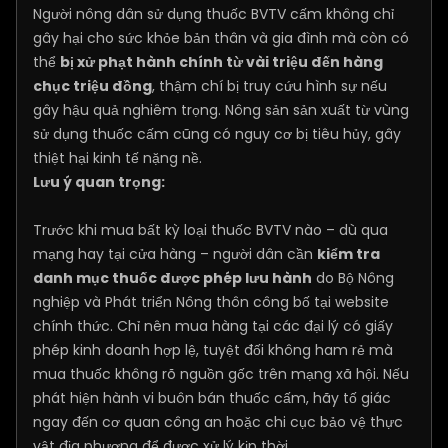
Người nông dân sử dụng thuốc BVTV cấm không chỉ
gây hại cho sức khỏe bản thân và gia đình mà còn có
thể
bị xử phạt hành chính từ vài triệu đến hàng
chục triệu đồng
, thậm chí bị truy cứu hình sự nếu
gây hậu quả nghiêm trọng. Nông sản sản xuất từ vùng
sử dụng thuốc cấm cũng có nguy cơ bị tiêu hủy, gây
thiệt hại kinh tế nặng nề.
Lưu ý quan trọng:
Trước khi mua bất kỳ loại thuốc BVTV nào – dù qua
mạng hay tại cửa hàng – người dân cần
kiểm tra
danh mục thuốc được phép lưu hành
do Bộ Nông
nghiệp và Phát triển Nông thôn công bố tại website
chính thức. Chỉ nên mua hàng tại các đại lý có giấy
phép kinh doanh hợp lệ, tuyệt đối không ham rẻ mà
mua thuốc không rõ nguồn gốc trên mạng xã hội. Nếu
phát hiện hành vi buôn bán thuốc cấm, hãy tố giác
ngay đến cơ quan công an hoặc chi cục bảo vệ thực
vật địa phương để được xử lý kịp thời.