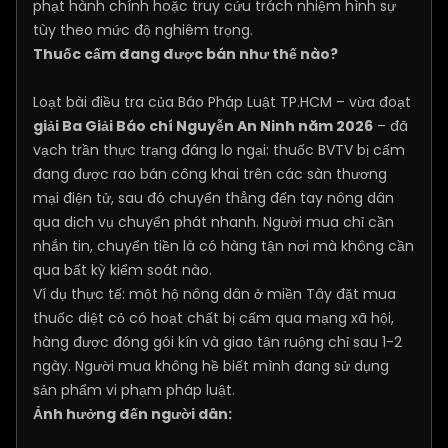
phạt hành chính hoặc truy cứu trách nhiệm hình sự
tùy theo mức độ nghiêm trọng.
Thuốc cấm đang được bán như thế nào?
Loạt bài điều tra của Báo Pháp Luật TP.HCM – vừa đoạt
giải Ba Giải Báo chí Nguyễn An Ninh năm 2026
– đã
vạch trần thực trạng đáng lo ngại: thuốc BVTV bị cấm
đang được rao bán công khai trên các sàn thương
mại điện tử, sau đó chuyển thẳng đến tay nông dân
qua dịch vụ chuyển phát nhanh. Người mua chỉ cần
nhắn tin, chuyển tiền là có hàng tận nơi mà không cần
qua bất kỳ kiểm soát nào.
Ví dụ thực tế: một hộ nông dân ở miền Tây đặt mua
thuốc diệt cỏ có hoạt chất bị cấm qua mạng xã hội,
hàng được đóng gói kín và giao tận ruộng chỉ sau 1-2
ngày. Người mua không hề biết mình đang sử dụng
sản phẩm vi phạm pháp luật.
Ảnh hưởng đến người dân: