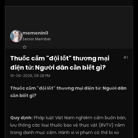
momonini1
Senior Member
Join Date:
Apr 2026
Thuốc cấm "đội lốt" thương mại
#1
Posts:
5399
điện tử: Người dân cần biết gì?
16-06-2026, 08:28 PM
Thuốc cấm "đội lốt" thương mại điện tử: Người dân
cần biết gì?
Quy định:
Pháp luật Việt Nam nghiêm cấm buôn bán,
lưu thông các loại thuốc bảo vệ thực vật (BVTV) nằm
trong danh mục cấm. Hành vi vi phạm có thể bị xử