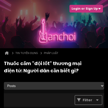
Login or Sign Up
TIN TUYỂN DỤNG
PHÁP LUẬT
Thuốc cấm "đội lốt" thương mại
điện tử: Người dân cần biết gì?
Filter