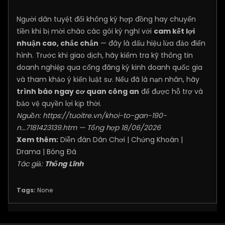
Người dân tuyệt đối không ký hợp đồng hay chuyển
tiền khi bị mời chào các gói kỳ nghỉ với
cam kết lợi
nhuận cao, chắc chắn
— đây là dấu hiệu lừa đảo điển
hình. Trước khi giao dịch, hãy kiểm tra kỹ thông tin
doanh nghiệp qua cổng đăng ký kinh doanh quốc gia
và tham khảo ý kiến luật sư. Nếu đã là nạn nhân, hãy
trình báo ngay cơ quan công an
để được hỗ trợ và
bảo vệ quyền lợi kịp thời.
Nguồn:
https://tuoitre.vn/khoi-to-gan-190-
n...7181423139.htm
— Tổng hợp 18/06/2026
Xem thêm:
Diễn đàn Dân Chơi
|
Chứng Khoán
|
Drama
|
Bóng Đá
Tác giả:
Thống Lĩnh
Tags:
None