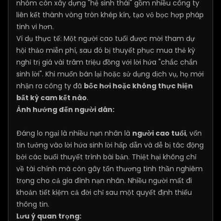
nhóm còn xây dựng "hệ sinh thái" gồm nhiều công ty
liên kết thành vòng tròn khép kín, tạo vỏ bọc hợp pháp
tinh vi hơn.
Ví dụ thực tế: Một người cao tuổi được mời tham dự
hội thảo miễn phí, sau đó bị thuyết phục mua thẻ kỳ
nghỉ trị giá vài trăm triệu đồng với lời hứa "chắc chắn
sinh lời". Khi muốn bán lại hoặc sử dụng dịch vụ, họ mới
nhận ra công ty đã
bốc hơi hoặc không thực hiện
bất kỳ cam kết nào
.
Ảnh hưởng đến người dân:
Đáng lo ngại là nhiều nạn nhân là
người cao tuổi
, vốn
tin tưởng vào lời hứa sinh lời hấp dẫn và dễ bị tác động
bởi các buổi thuyết trình bài bản. Thiệt hại không chỉ
về tài chính mà còn gây tổn thương tinh thần nghiêm
trọng cho cả gia đình nạn nhân. Nhiều người mất đi
khoản tiết kiệm cả đời chỉ sau một quyết định thiếu
thông tin.
Lưu ý quan trọng: