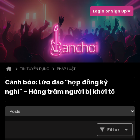
Login or Sign Up
TIN TUYỂN DỤNG
PHÁP LUẬT
Cảnh báo: Lừa đảo "hợp đồng kỳ
nghỉ" – Hàng trăm người bị khởi tố
Filter