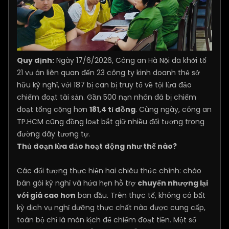
Quy định:
Ngày 17/6/2026, Công an Hà Nội đã khởi tố
21 vụ án liên quan đến 23 công ty kinh doanh thẻ sở
hữu kỳ nghỉ, với 187 bị can bị truy tố về tội lừa đảo
chiếm đoạt tài sản. Gần 500 nạn nhân đã bị chiếm
đoạt tổng cộng hơn
181,4 tỉ đồng
. Cùng ngày, công an
TP.HCM cũng đồng loạt bắt giữ nhiều đối tượng trong
đường dây tương tự.
Thủ đoạn lừa đảo hoạt động như thế nào?
Các đối tượng thực hiện hai chiêu thức chính: chào
bán gói kỳ nghỉ và hứa hẹn hỗ trợ
chuyển nhượng lại
với giá cao hơn
ban đầu. Trên thực tế, không có bất
kỳ dịch vụ nghỉ dưỡng thực chất nào được cung cấp,
toàn bộ chỉ là màn kịch để chiếm đoạt tiền. Một số