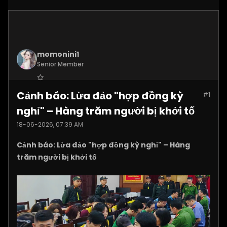
momonini1
Senior Member
Join Date:
Apr 2026
Cảnh báo: Lừa đảo "hợp đồng kỳ
#1
Posts:
5399
nghỉ" – Hàng trăm người bị khởi tố
18-06-2026, 07:39 AM
Cảnh báo: Lừa đảo "hợp đồng kỳ nghỉ" – Hàng
trăm người bị khởi tố