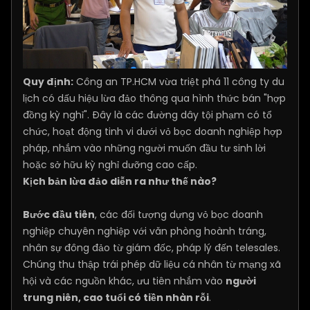
Quy định:
Công an TP.HCM vừa triệt phá 11 công ty du
lịch có dấu hiệu lừa đảo thông qua hình thức bán "hợp
đồng kỳ nghỉ". Đây là các đường dây tội phạm có tổ
chức, hoạt động tinh vi dưới vỏ bọc doanh nghiệp hợp
pháp, nhắm vào những người muốn đầu tư sinh lời
hoặc sở hữu kỳ nghỉ dưỡng cao cấp.
Kịch bản lừa đảo diễn ra như thế nào?
Bước đầu tiên
, các đối tượng dựng vỏ bọc doanh
nghiệp chuyên nghiệp với văn phòng hoành tráng,
nhân sự đông đảo từ giám đốc, pháp lý đến telesales.
Chúng thu thập trái phép dữ liệu cá nhân từ mạng xã
hội và các nguồn khác, ưu tiên nhắm vào
người
trung niên, cao tuổi có tiền nhàn rỗi
.