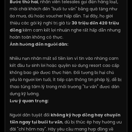
Bước thứ hai
, nhân viên telesales gọi điện hàng loạt,
mồi chài khách đến "buổi tư vấn" bằng quà tặng như
áo mưa, dù hoặc voucher hấp dẫn. Tại đây, họ giới
thiệu các gói kỳ nghỉ trị giá từ
30 triệu đến 420 triệu
đồng
kèm cam kết lợi nhuận nghe rất hấp dẫn nhưng
hoàn toàn không có thực.
Ảnh hưởng đến người dân:
Nhiều nạn nhân mất số tiền lớn vì tin vào những cam
kết đầu tư sinh lời hoặc quyền sử dụng resort cao cấp
không bao giờ được thực hiện. Đối tượng bị hại chủ
yếu là người lớn tuổi, ít tiếp cận thông tin pháp lý, dễ bị
thao túng tâm lý trong môi trường "tư vấn" được dàn
dựng kỹ lưỡng.
Lưu ý quan trọng:
Người dân tuyệt đối
không ký hợp đồng hay chuyển
tiền ngay tại buổi tư vấn
, dù bị thúc ép hay hưởng ưu
đãi "chỉ hôm nay". Hãy yêu cầu mang hợp đồng về