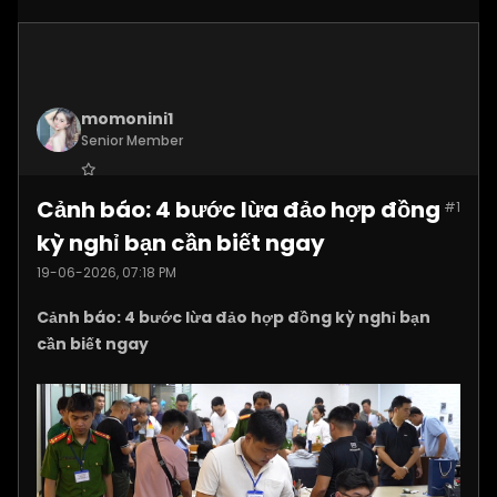
momonini1
Senior Member
Join Date:
Apr 2026
Cảnh báo: 4 bước lừa đảo hợp đồng
#1
Posts:
5399
kỳ nghỉ bạn cần biết ngay
19-06-2026, 07:18 PM
Cảnh báo: 4 bước lừa đảo hợp đồng kỳ nghỉ bạn
cần biết ngay