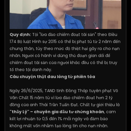
Quy định:
Tội "lừa đảo chiếm đoạt tài sản" theo Điều
174 Bộ luật Hình sự 2015 có thể bị phạt tù từ 2 năm đến
chung thân, tùy theo mức độ thiệt hại gây ra cho nạn
nhân. Người có hành vi dùng thủ đoạn gian dối để
chiếm đoạt tài sản của người khác đều có thể bị truy
tố theo tội danh này.
Câu chuyện thật đau lòng từ phiên tòa
Ngày 26/6/2025, TAND tỉnh Đồng Tháp tuyên phạt Võ
Văn Chất 15 năm tù vì lừa đảo chiếm đoạt hơn 2 tỷ
đồng của anh Thái Trần Tuấn Đạt. Chất tự giới thiệu là
"thầy Lý" – chuyên gia đầu tư chứng khoán
, cam
kết lợi nhuận từ 0,5 đến 1% mỗi ngày và đảm bảo
không mất vốn nhằm tạo lòng tin cho nạn nhân.