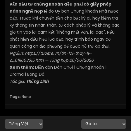
vấn đầu tư chứng khoán đều phải có giấy phép
hành nghề hợp lệ
do Ủy ban Chứng khoán Nhà nước
cấp. Trước khi chuyển tiền cho bất kỳ ai, hãy kiểm tra
kỹ thông tin nhân thân, tư cách pháp lý và không bao
giờ tin vào lời cam kết "không mất vốn, lãi cao". Nếu
phát hiện dấu hiệu lừa đảo, hãy trình báo ngay cơ
quan công an địa phương để được hỗ trợ kịp thời.
Nguồn:
https://tuoitre.vn/tin-loi-thay-ly-
c...6111653315.htm
— Tổng hợp 26/06/2026
Xem thêm:
Diễn đàn Dân Chơi
|
Chứng Khoán
|
Drama
|
Bóng Đá
Tác giả:
Thống Lĩnh
Tags:
None