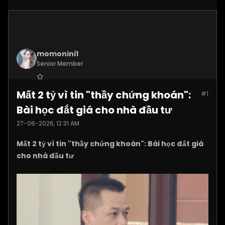
momonini1
Senior Member
Join Date:
Apr 2026
Mất 2 tỷ vì tin "thầy chứng khoán":
#1
Posts:
5399
Bài học đắt giá cho nhà đầu tư
27-06-2026, 12:31 AM
Mất 2 tỷ vì tin "thầy chứng khoán": Bài học đắt giá
cho nhà đầu tư