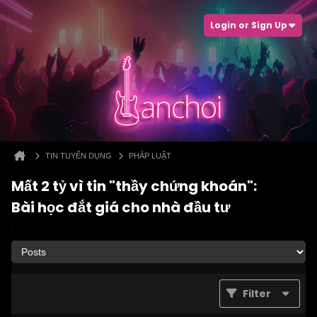
Login or Sign Up
TIN TUYỂN DỤNG
PHÁP LUẬT
Mất 2 tỷ vì tin "thầy chứng khoán":
Bài học đắt giá cho nhà đầu tư
Filter