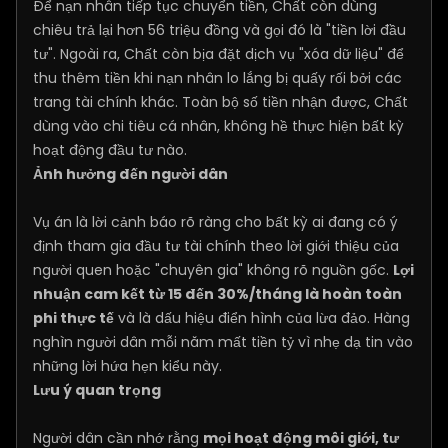
Để nạn nhân tiếp tục chuyển tiền, Chất còn dùng
chiêu trả lại hơn 56 triệu đồng và gọi đó là "tiền lời đầu
tư". Ngoài ra, Chất còn bịa đặt dịch vụ "xóa dữ liệu" để
thu thêm tiền khi nạn nhân lo lắng bị quấy rối bởi các
trang tài chính khác. Toàn bộ số tiền nhận được, Chất
dùng vào chi tiêu cá nhân, không hề thực hiện bất kỳ
hoạt động đầu tư nào.
Ảnh hưởng đến người dân
Vụ án là lời cảnh báo rõ ràng cho bất kỳ ai đang có ý
định tham gia đầu tư tài chính theo lời giới thiệu của
người quen hoặc "chuyên gia" không rõ nguồn gốc.
Lợi
nhuận cam kết từ 15 đến 30%/tháng là hoàn toàn
phi thực tế
và là dấu hiệu điển hình của lừa đảo. Hàng
nghìn người dân mỗi năm mất tiền tỷ vì nhẹ dạ tin vào
những lời hứa hẹn kiểu này.
Lưu ý quan trọng
Người dân cần nhớ rằng
mọi hoạt động môi giới, tư