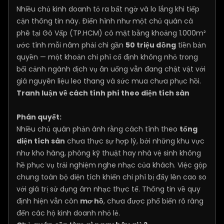
Nhiều chủ kinh doanh tỏ ra bất ngờ và lo lắng khi tiếp
cận thông tin này. Điển hình như một chủ quán cà
phê tại Gò Vấp (TP.HCM) có mặt bằng khoảng 1.000m²
ước tính mỗi năm phải chi gần
50 triệu đồng
tiền bản
quyền — một khoản chi phí cố định không nhỏ trong
bối cảnh ngành dịch vụ ăn uống vẫn đang chật vật với
giá nguyên liệu leo thang và sức mua chưa phục hồi.
Tranh luận về cách tính phí theo diện tích sàn
Phán quyết:
Nhiều chủ quán phản ánh rằng cách tính theo
tổng
diện tích sàn
chưa thực sự hợp lý, bởi những khu vực
như kho hàng, phòng kỹ thuật hay nhà vệ sinh không
hề phục vụ trải nghiệm nghe nhạc của khách. Việc gộp
chung toàn bộ diện tích khiến chi phí bị đẩy lên cao so
với giá trị sử dụng âm nhạc thực tế. Thông tin về quy
định hiện vẫn còn
mơ hồ
, chưa được phổ biến rõ ràng
đến các hộ kinh doanh nhỏ lẻ.