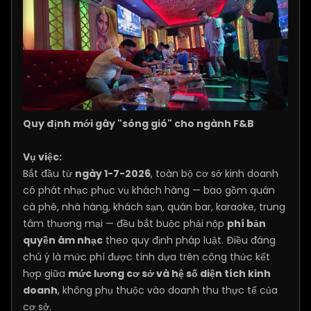
Quy định mới gây "sóng gió" cho ngành F&B
Vụ việc:
Bắt đầu từ
ngày 1-7-2026
, toàn bộ cơ sở kinh doanh
có phát nhạc phục vụ khách hàng — bao gồm quán
cà phê, nhà hàng, khách sạn, quán bar, karaoke, trung
tâm thương mại — đều bắt buộc phải nộp
phí bản
quyền âm nhạc
theo quy định pháp luật. Điều đáng
chú ý là mức phí được tính dựa trên công thức kết
hợp giữa
mức lương cơ sở và hệ số diện tích kinh
doanh
, không phụ thuộc vào doanh thu thực tế của
cơ sở.