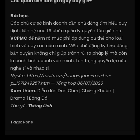
Chủ quán cần làm gì ngay bây giờ?
Bài học:
Các chủ cơ sở kinh doanh cần chủ động tìm hiểu quy
định, liên hệ các tổ chức quản lý quyền tác giả như
VCPMC
để nắm rõ mức phí áp dụng cụ thể cho loại
hình và quy mô của mình. Việc chủ động ký hợp đồng
bản quyền không chỉ giúp tránh rủi ro pháp lý mà còn
là cách kinh doanh văn minh, tôn trọng quyền lợi của
nghệ sĩ và nhạc sĩ.
Nguồn:
https://tuoitre.vn/hang-quan-mo-ho-
p...1071249257.htm
— Tổng hợp 06/07/2026
Xem thêm:
Diễn đàn Dân Chơi
|
Chứng Khoán
|
Drama
|
Bóng Đá
Tác giả:
Thống Lĩnh
Tags:
None