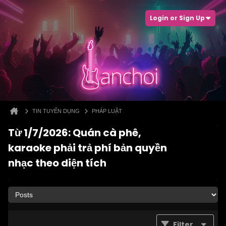
Login or Sign Up
TIN TUYỂN DỤNG
PHÁP LUẬT
Từ 1/7/2026: Quán cà phê,
karaoke phải trả phí bản quyền
nhạc theo diện tích
Filter