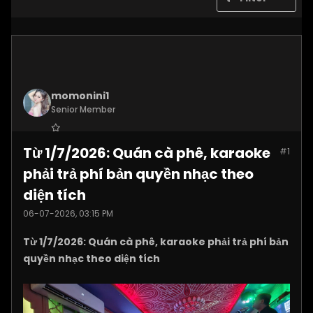
momonini1
Senior Member
Join Date:
Apr 2026
Từ 1/7/2026: Quán cà phê, karaoke
#1
Posts:
5399
phải trả phí bản quyền nhạc theo
diện tích
06-07-2026, 03:15 PM
Từ 1/7/2026: Quán cà phê, karaoke phải trả phí bản
quyền nhạc theo diện tích