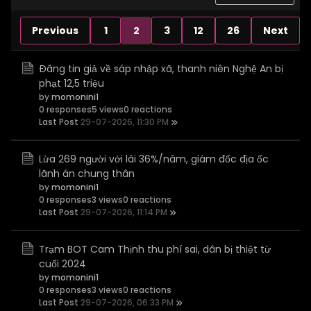
Previous
1
2
3
12
26
Next
Đăng tin giả về sáp nhập xã, thanh niên Nghệ An bị
phạt 12,5 triệu
by
momonini1
0 responses
5 views
0 reactions
Last Post
29-07-2026, 11:30 PM
Lừa 269 người với lãi 36%/năm, giám đốc địa ốc
lãnh án chung thân
by
momonini1
0 responses
3 views
0 reactions
Last Post
29-07-2026, 11:14 PM
Trạm BOT Cam Thịnh thu phí sai, dân bị thiệt từ
cuối 2024
by
momonini1
0 responses
3 views
0 reactions
Last Post
29-07-2026, 06:33 PM