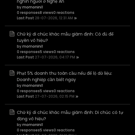
nghìn người ở Nghệ An
by
momonini1
0 responses
8 views
0 reactions
Last Post
28-07-2026, 12:31 AM
Chữ ký di chúc khác mẫu giám định: Có đủ để
tuyên vô hiệu?
by
momonini1
0 responses
5 views
0 reactions
Last Post
27-07-2026, 04:17 PM
Phạt 5% doanh thu toàn cầu nếu để lộ dữ liệu:
Doanh nghiệp cần biết ngay
by
momonini1
0 responses
5 views
0 reactions
Last Post
27-07-2026, 02:15 PM
Chữ ký di chúc khác mẫu giám định: Di chúc có tự
động vô hiệu?
by
momonini1
0 responses
5 views
0 reactions