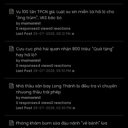
Vụ 100 tấn TPCN giả: Luật sư xin miễn tội hối lộ cho
"ông trùm", VKS bác bỏ
by
momonini1
0 responses
3 views
0 reactions
Last Post
29-07-2026, 06:12 PM
Cựu cục phó hải quan nhận 800 triệu: "Quà tặng"
hay hối lộ?
by
momonini1
0 responses
4 views
0 reactions
Last Post
29-07-2026, 05:51 PM
Nhà thầu sân bay Long Thành bị điều tra vì chuyển
nhượng thầu trái phép
by
momonini1
0 responses
4 views
0 reactions
Last Post
29-07-2026, 02:30 PM
Phòng khám bơm sữa đậu nành "vẽ bệnh" lừa