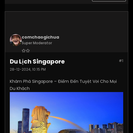
comchaogichua
Super Moderator
Join Date:
Dec 2024
Du Lịch Singapore
#1
Posts:
10887
28-12-2024, 10:15 PM
Khám Phá Singapore – Điểm Đến Tuyệt Vời Cho Mọi
Du Khách