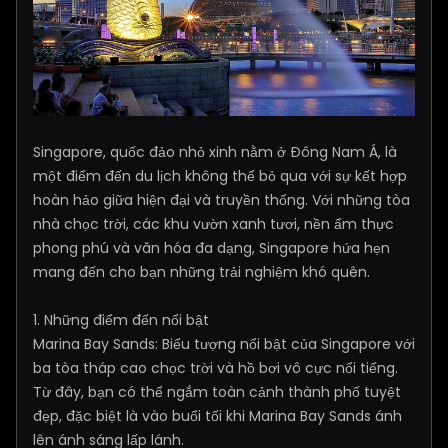
Singapore, quốc đảo nhỏ xinh nằm ở Đông Nam Á, là
một điểm đến du lịch không thể bỏ qua với sự kết hợp
hoàn hảo giữa hiện đại và truyền thống. Với những tòa
nhà chọc trời, các khu vườn xanh tươi, nền ẩm thực
phong phú và văn hóa đa dạng, Singapore hứa hẹn
mang đến cho bạn những trải nghiệm khó quên.
1. Những điểm đến nổi bật
Marina Bay Sands: Biểu tượng nổi bật của Singapore với
ba tòa tháp cao chọc trời và hồ bơi vô cực nổi tiếng.
Từ đây, bạn có thể ngắm toàn cảnh thành phố tuyệt
đẹp, đặc biệt là vào buổi tối khi Marina Bay Sands ánh
lên ánh sáng lấp lánh.