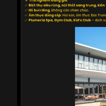
🔹
Trải nghiệm đáng giá:
✅
Biệt thự siêu rộng, nội thất sang trọng, kiến 
✅
Hồ bơi riêng
, không cần chen chúc.
✅
Ẩm thực đẳng cấp
: Hải sản, ẩm thực Địa Trung
✅
Plumeria Spa, Gym Club, Kid’s Club
– dịch v