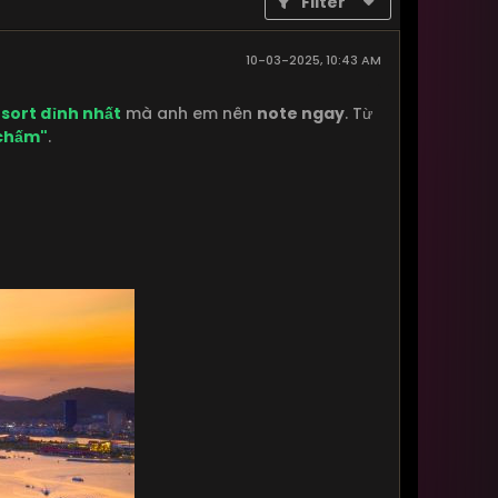
Filter
10-03-2025, 10:43 AM
esort đỉnh nhất
mà anh em nên
note ngay
. Từ
 chấm"
.