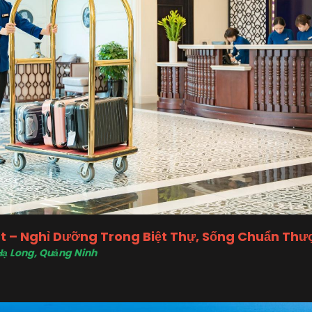
rt – Nghỉ Dưỡng Trong Biệt Thự, Sống Chuẩn Th
 Hạ Long, Quảng Ninh