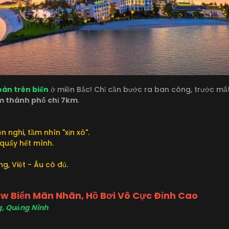
àn trên biển
ở miền Bắc! Chỉ cần bước ra ban công, trước mắ
m thành phố chỉ 7km
.
n nghi, tầm nhìn "xịn xò".
quẩy hết mình.
ng, Việt - Âu có đủ.
iew Biển Mãn Nhãn, Hồ Bơi Vô Cực Đỉnh Cao
ng, Quảng Ninh