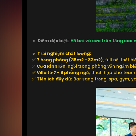
🔹
Điểm đặc biệt:
Hồ bơi vô cực trên tầng cao 
🔹
Trải nghiệm chất lượng:
✅
7 hạng phòng (35m2 - 83m2)
, full nội thất h
✅
Cửa kính lớn
, ngồi trong phòng vẫn ngắm bi
✅
Villa từ 7 - 9 phòng ngủ
, thích hợp cho team
✅
Tiện ích đầy đủ:
Bar sang trọng, spa, gym, yo