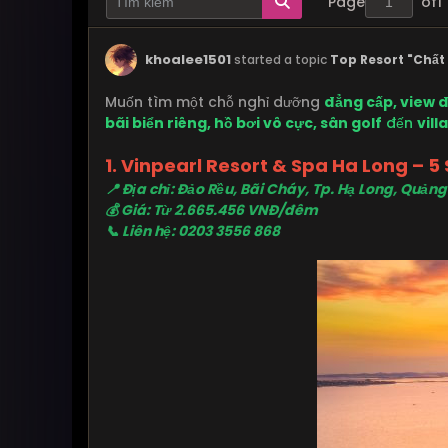
Page
of
1
khoalee1501
started a topic
Top Resort "Chất
Muốn tìm một chỗ nghỉ dưỡng
đẳng cấp, view đ
bãi biển riêng, hồ bơi vô cực, sân golf
đến
vill
1. Vinpearl Resort & Spa Ha Long – 5
📍 Địa chỉ: Đảo Rều, Bãi Cháy, Tp. Hạ Long, Quảng
💰 Giá: Từ 2.665.456 VNĐ/đêm
📞 Liên hệ: 0203 3556 868