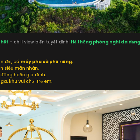
nhất
– chill view biển tuyệt đỉnh!
Hệ thống phòng nghỉ đa dạn
iện đại, có
máy pha cà phê riêng
.
ển siêu mãn nhãn.
 đông hoặc gia đình.
ga, khu vui chơi trẻ em.