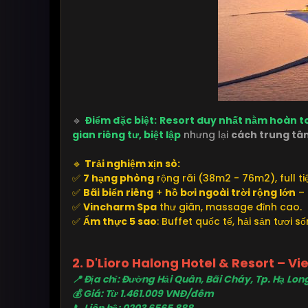
🔹
Điểm đặc biệt:
Resort duy nhất nằm hoàn to
gian riêng tư, biệt lập
nhưng lại
cách trung tâ
🔹
Trải nghiệm xịn sò:
✅
7 hạng phòng
rộng rãi (38m2 - 76m2), full tiệ
✅
Bãi biển riêng
+
hồ bơi ngoài trời rộng lớn
– 
✅
Vincharm Spa
thư giãn, massage đỉnh cao.
✅
Ẩm thực 5 sao
: Buffet quốc tế, hải sản tươi số
2. D'Lioro Halong Hotel & Resort – V
📍 Địa chỉ: Đường Hải Quân, Bãi Cháy, Tp. Hạ Lo
💰 Giá: Từ 1.461.009 VNĐ/đêm