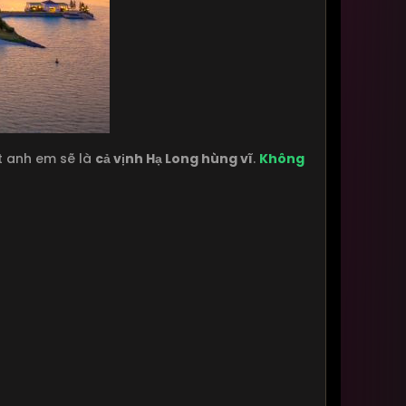
t anh em sẽ là
cả vịnh Hạ Long hùng vĩ
.
Không