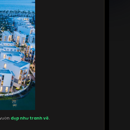
c vườn
đẹp như tranh vẽ
.