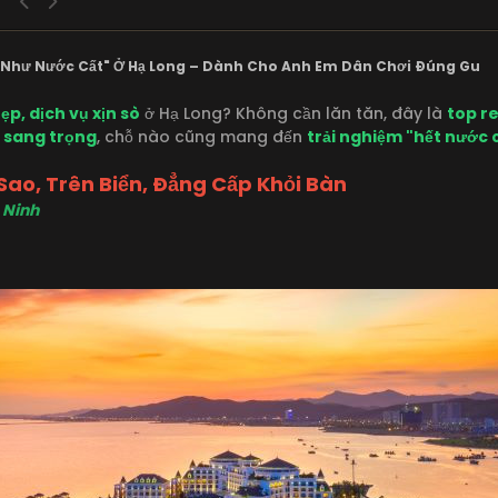
 Như Nước Cất" Ở Hạ Long – Dành Cho Anh Em Dân Chơi Đúng Gu
ẹp, dịch vụ xịn sò
ở Hạ Long? Không cần lăn tăn, đây là
top r
a sang trọng
, chỗ nào cũng mang đến
trải nghiệm "hết nước
 Sao, Trên Biển, Đẳng Cấp Khỏi Bàn
 Ninh