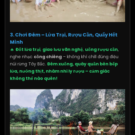
3. Chơi Đêm – Lửa Trại, Rượu Cần, Quẩy Hết
Mình
🔥
Đốt lửa trại
,
giao lưu văn nghệ
,
uống rượu cần
,
nghe nhạc
cồng chiêng
– không khí chill đúng điệu
núi rừng Tây Bắc.
Đêm xuống, quây quần bên bếp
lửa, nướng thịt, nhâm nhi ly rượu – cảm giác
không thể nào quên!