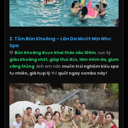
2. Tắm Bùn Khoáng – Làn Da Mướt Mịn Như
Spa
💆
Bùn khoáng được khai thác sâu 100m
, cực kỳ
giàu khoáng chất, giúp thải độc, làm mềm da, giảm
căng thẳng
. Anh em nào
muốn trải nghiệm kiểu spa
tự nhiên, giá hợp lý
thì
quất ngay combo này!