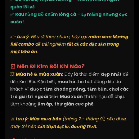
quên lối về
.
✅
Rau rừng đồ chấm lòng cá
–
Lạ miệng nhưng cực
cuốn!
👉
Lưu ý
: Nếu đi theo nhóm, hãy gọi
mâm cơm Mường
full combo
để trải nghiệm
tất cả các đặc sản trong
một bữa ăn
.
⏰ Nên Đi Kim Bôi Khi Nào?
💥
Mùa hè & mùa xuân
:
Đây là thời điểm
đẹp nhất
để
đến Kim Bôi. Đặc biệt,
mùa hè
thu hút đông đảo du
khách vì
được tắm khoáng nóng, tắm bùn, chơi các
trò giải trí ngoài trời
.
Mùa xuân
thì khí hậu dễ chịu,
tắm khoáng
ấm áp, thư giãn cực phê
.
⚠️
Lưu ý
:
Mùa mưa bão
(tháng 7 - tháng 9), nếu đi xe
máy thì nên
cẩn thận sạt lở, đường trơn
.