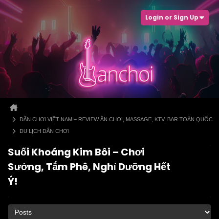
Login or Sign Up
DÂN CHƠI VIỆT NAM – REVIEW ĂN CHƠI, MASSAGE, KTV, BAR TOÀN QUỐC
DU LỊCH DÂN CHƠI
Suối Khoáng Kim Bôi – Chơi
Sướng, Tắm Phê, Nghỉ Dưỡng Hết
Ý!