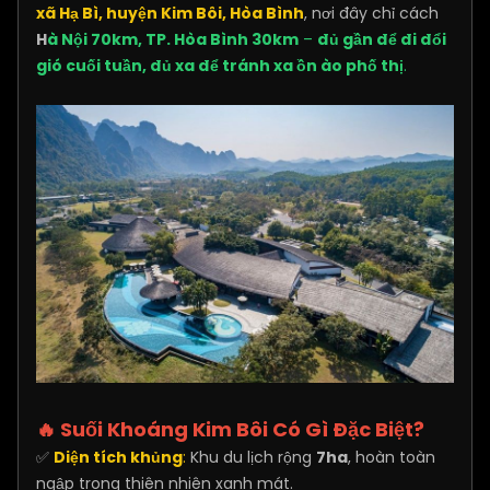
xã Hạ Bì, huyện Kim Bôi, Hòa Bình
, nơi đây chỉ cách
H
à Nội 70km, TP. Hòa Bình 30km
–
đủ gần để đi đổi
gió cuối tuần, đủ xa để tránh xa ồn ào phố thị
.
🔥 Suối Khoáng Kim Bôi Có Gì Đặc Biệt?
✅
Diện tích khủng
:
Khu du lịch rộng
7ha
, hoàn toàn
ngập trong thiên nhiên xanh mát.