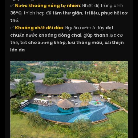
✅
Nước khoáng nóng tự nhiên
:
Nhiệt độ trung bình
36°C
, thích hợp để
tắm thư giãn, trị liệu, phục hồi cơ
thể
.
✅
Khoáng chất dồi dào
:
Nguồn nước ở đây
đạt
chuẩn nước khoáng đóng chai
, giúp
thanh lọc cơ
thể, tốt cho xương khớp, lưu thông máu, cải thiện
làn da
.