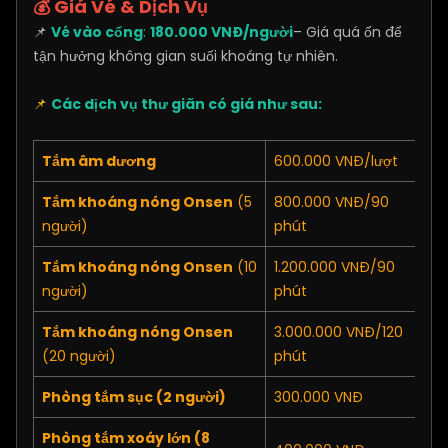
💰 Giá Vé & Dịch Vụ
📌
Vé vào cổng
:
180.000 VNĐ/người
– Giá quá ổn để
tận hưởng không gian suối khoáng tự nhiên.
📌
Các dịch vụ thư giãn có giá như sau:
Tắm âm dương
600.000 VNĐ/lượt
Tắm khoáng nóng Onsen
(5
800.000 VNĐ/90
người)
phút
Tắm khoáng nóng Onsen
(10
1.200.000 VNĐ/90
người)
phút
Tắm khoáng nóng Onsen
3.000.000 VNĐ/120
(20 người)
phút
Phòng tắm sục (2 người)
300.000 VNĐ
Phòng tắm xoáy lớn (8