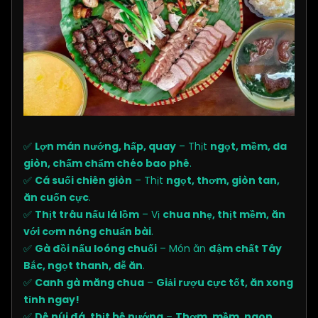
✅
Lợn mán nướng, hấp, quay
– Thịt
ngọt, mềm, da
giòn, chấm chẩm chéo bao phê
.
✅
Cá suối chiên giòn
– Thịt
ngọt, thơm, giòn tan,
ăn cuốn cực
.
✅
Thịt trâu nấu lá lồm
– Vị
chua nhẹ, thịt mềm, ăn
với cơm nóng chuẩn bài
.
✅
Gà đồi nấu loóng chuối
– Món ăn
đậm chất Tây
Bắc, ngọt thanh, dễ ăn
.
✅
Canh gà măng chua
–
Giải rượu cực tốt, ăn xong
tỉnh ngay!
✅
Dê núi đá, thịt bê nướng
–
Thơm, mềm, ngon