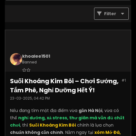
Filter
khoalee1501
Banned
Join Date:
Dec 2024
Suối Khoáng Kim Bôi – Chơi Sướng,
#1
Posts:
5577
Tắm Phê, Nghỉ Dưỡng Hết Ý!
23-03-2025, 04:42 PM
Nếu đang tìm một địa điểm vừa
gần Hà Nội
, vừa có
thể
nghỉ dưỡng, xả stress, thư giãn mà vẫn đủ chất
chơi
, thì
Suối Khoáng Kim Bôi
chính là lựa chọn
chuẩn không cần chỉnh
. Nằm ngay tại
xóm Mớ Đá,