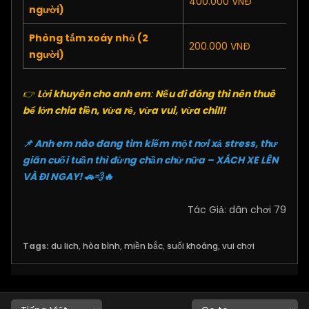
400.000 VNĐ
người)
Phòng tắm xoáy nhỏ (2
200.000 VNĐ
người)
👉
Lời khuyên cho anh em
:
Nếu đi đông thì nên thuê
bể lớn chia tiền, vừa rẻ, vừa vui, vừa chill!
📌 Anh em nào đang tìm kiếm một nơi xả stress, thư
giãn cuối tuần thì đừng chần chừ nữa – XÁCH XE LÊN
VÀ ĐI NGAY! 🚗💨🔥
Tác Giả: dân chơi 79
Tags:
du lich
,
hòa bình
,
miền bắc
,
suối khoáng
,
vui chơi