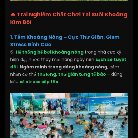
🔥 Trải Nghiệm Chất Chơi Tại Suối Khoáng
Kim Bôi
1. Tắm Khoáng Nóng – Cực Thư Giãn, Giảm
Stress Đỉnh Cao
💦
Hệ thống bể bơi khoáng nóng
trong nhà cực kỳ
hiện đại, nước thay mới hàng ngày nên
sạch sẽ tuyệt
đối
.
Ngâm mình trong dòng khoáng nóng
, cảm
nhận cơ thể
thả lỏng, thư giãn từng tế bào
– đúng
kiểu
xả stress cấp tốc
.