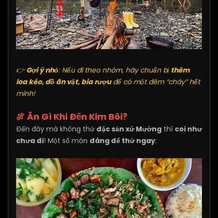
👉
Gợi ý nhỏ
: Nếu đi theo nhóm, hãy chuẩn bị
thêm
loa kéo, đồ ăn vặt, bia rượu
để có một đêm “cháy” hết
mình!
🍖 Ăn Gì Khi Đến Kim Bôi?
Đến đây mà không thử
đặc sản xứ Mường
thì
coi như
chưa đi
! Một số món
đáng để thử ngay
: