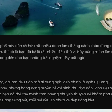
h phố này còn sở hữu rất nhiều danh lam thắng cảnh khác đang c
iển, thì có lẽ bạn đã bỏ lỡ rất nhiều điều thú vị. Hãy cùng mình
mang đến cho bạn những trải nghiệm đầy bất ngờ!
ng, cái tên đầu tiên mà ai cũng nghĩ đến chính là Vịnh Hạ Long – 
n nhỏ, những hang động huyền bí với hình thù độc đáo, Vịnh Hạ
 đây, bạn có thể thả mình trên những chuyến thuyền để khám ph
 Hang Sửng Sốt, mỗi nơi đều ẩn chứa vẻ đẹp riêng biệt.