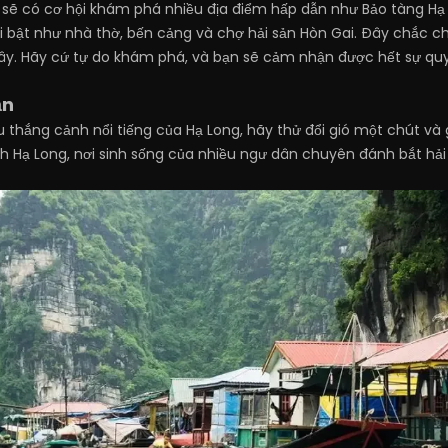
 sẽ có cơ hội khám phá nhiều địa điểm hấp dẫn như Bảo tàng Hạ 
 bật như nhà thờ, bến cảng và chợ hải sản Hòn Gai. Đây chắc ch
đây. Hãy cứ tự do khám phá, và bạn sẽ cảm nhận được hết sự quy
ạn
 thắng cảnh nổi tiếng của Hạ Long, hãy thử đổi gió một chút v
h Hạ Long, nơi sinh sống của nhiều ngư dân chuyên đánh bắt hải