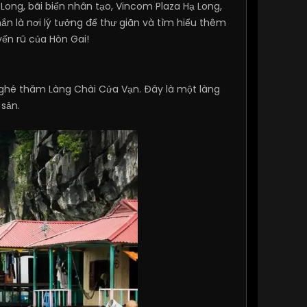
Long, bãi biển nhân tạo, Vincom Plaza Hạ Long,
ắn là nơi lý tưởng để thư giãn và tìm hiểu thêm
ến rũ của Hòn Gai!
à ghé thăm Làng Chài Cửa Vạn. Đây là một làng
 sản.