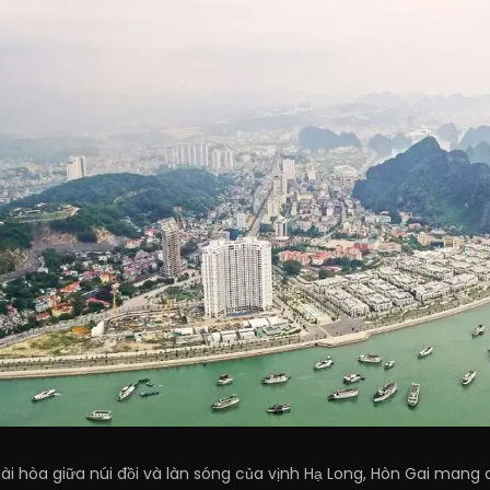
hài hòa giữa núi đồi và làn sóng của vịnh Hạ Long, Hòn Gai man