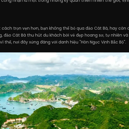
công nhận là một trong những kỳ quan thiên nhiên thế giới, Vịn
ách trọn vẹn hơn, bạn không thể bỏ qua đảo Cát Bà, hay còn đư
, đảo Cát Bà thu hút du khách bởi vẻ đẹp hoang sơ, tự nhiên và
 vì thế, nơi đây xứng đáng với danh hiệu "Hòn Ngọc Vịnh Bắc Bộ".