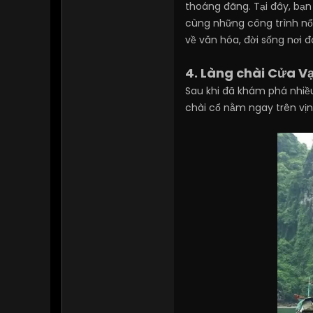
thoáng đãng. Tại đây, bạn
cùng những công trình nổi
về văn hóa, đời sống nơi 
4. Làng chài Cửa V
Sau khi đã khám phá nhiều
chài cổ nằm ngay trên vịn