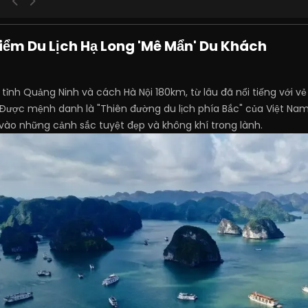
iểm Du Lịch Hạ Long 'Mê Mẩn' Du Khách
 tỉnh Quảng Ninh và cách Hà Nội 180km, từ lâu đã nổi tiếng với v
. Được mệnh danh là "Thiên đường du lịch phía Bắc" của Việt Nam
ào những cảnh sắc tuyệt đẹp và không khí trong lành.