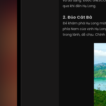
và đa dạng. Được UNESCO 
qua khi đến Hạ Long.
2. Đảo Cát Bà
Để khám phá Hạ Long một c
phía Nam của vịnh Hạ Long
trong lành, dễ chịu. Chính