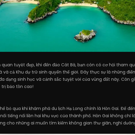
quan tuyệt đẹp, khi đến đảo Cát Bà, bạn còn có cơ hội tham qu
à và cả Khu dự trữ sinh quyển thế giới. Đây thực sự là những điể
 dạng sinh học và cảnh sắc tuyệt vời của vùng đất này. Còn gì
 trị bảo tồn cao!
ể bỏ qua khi khám phá du lịch Hạ Long chính là Hòn Gai. Để đến
ổi tiếng nối liền hai khu vực của thành phố. Hòn Gai không chỉ 
ởng cho những ai muốn tìm kiếm không gian thư giãn, nghỉ dưỡn