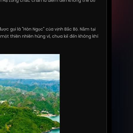
h Hạ Long chắc chắn là điểm đến không thể bỏ
ợc gọi là "Hòn Ngọc" của vịnh Bắc Bộ. Nằm tại
 một thiên nhiên hùng vĩ, chưa kể đến không khí