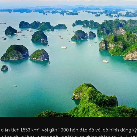
n diện tích 1.553 km², với gần 1.900 hòn đảo đá vôi có hình dáng 