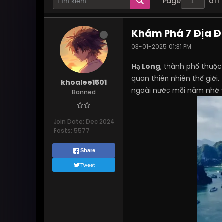
Page
of
1
Khám Phá 7 Địa Đ
03-01-2025, 01:31 PM
Hạ Long
, thành phố thuộc
quan thiên nhiên thế giới
khoalee1501
ngoài nước mỗi năm nhờ v
Banned
Join Date:
Dec 2024
Posts:
5577
Share
Tweet