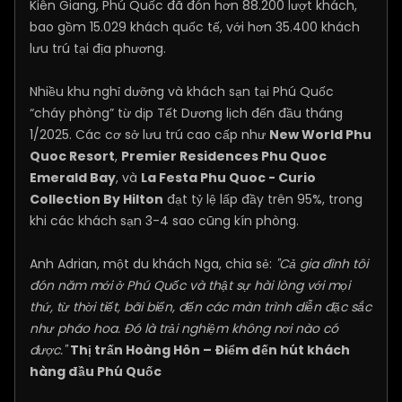
Kiên Giang, Phú Quốc đã đón hơn 88.200 lượt khách,
bao gồm 15.029 khách quốc tế, với hơn 35.400 khách
lưu trú tại địa phương.
Nhiều khu nghỉ dưỡng và khách sạn tại Phú Quốc
“cháy phòng” từ dịp Tết Dương lịch đến đầu tháng
1/2025. Các cơ sở lưu trú cao cấp như
New World Phu
Quoc Resort
,
Premier Residences Phu Quoc
Emerald Bay
, và
La Festa Phu Quoc - Curio
Collection By Hilton
đạt tỷ lệ lấp đầy trên 95%, trong
khi các khách sạn 3-4 sao cũng kín phòng.
Anh Adrian, một du khách Nga, chia sẻ:
"Cả gia đình tôi
đón năm mới ở Phú Quốc và thật sự hài lòng với mọi
thứ, từ thời tiết, bãi biển, đến các màn trình diễn đặc sắc
như pháo hoa. Đó là trải nghiệm không nơi nào có
được."
Thị trấn Hoàng Hôn – Điểm đến hút khách
hàng đầu Phú Quốc