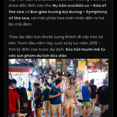
show diễn đỉnh cao như
Nụ hôn của biển cả – Kiss of
the sea
và
Bản giao hưởng đại dương – Symphony
of the sea
, với màn pháo hoa mãn nhãn diễn ra hai
lần mỗi đêm.
Theo đại diện Sun World, lượng khách đi cáp treo tại
Hòn Thơm đầu năm nay vượt xa kỷ lục năm 2019 –
thời kỳ đỉnh cao trước đại dịch.
Sức hút mạnh mẽ từ
các sản phẩm du lịch độc đáo