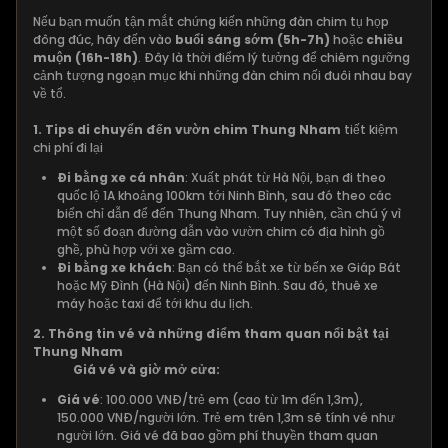
Nếu bạn muốn tận mắt chứng kiến những đàn chim tụ họp
đông đúc, hãy đến vào
buổi sáng sớm (5h-7h)
hoặc
chiều
muộn (16h-18h)
. Đây là thời điểm lý tưởng để chiêm ngưỡng
cảnh tượng ngoạn mục khi những đàn chim nối đuôi nhau bay
về tổ.
1. Tips di chuyển đến vườn chim Thung Nham
tiết kiệm
chi phí đi lại
Đi bằng xe cá nhân
: Xuất phát từ Hà Nội, bạn đi theo
quốc lộ 1A khoảng 100km tới Ninh Bình, sau đó theo các
biển chỉ dẫn để đến Thung Nham. Tuy nhiên, cần chú ý vì
một số đoạn đường dẫn vào vườn chim có địa hình gồ
ghề, phù hợp với xe gầm cao.
Đi bằng xe khách
: Bạn có thể bắt xe từ bến xe Giáp Bát
hoặc Mỹ Đình (Hà Nội) đến Ninh Bình. Sau đó, thuê xe
máy hoặc taxi để tới khu du lịch.
2. Thông tin vé và những điểm tham quan nổi bật tại
Thung Nham
Giá vé và giờ mở cửa:
Giá vé
: 100.000 VNĐ/trẻ em (cao từ 1m đến 1,3m),
150.000 VNĐ/người lớn. Trẻ em trên 1,3m sẽ tính vé như
người lớn. Giá vé đã bao gồm phí thuyền tham quan