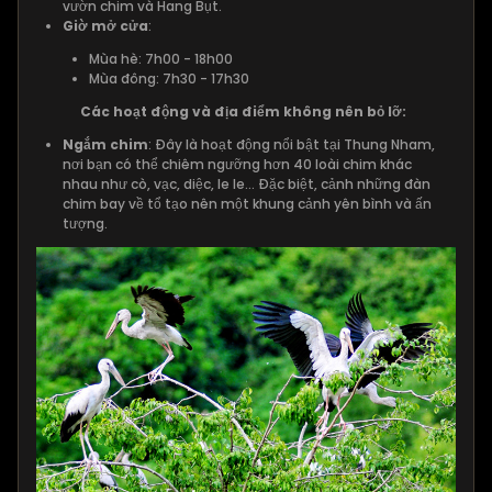
vườn chim và Hang Bụt.
Giờ mở cửa
:
Mùa hè: 7h00 - 18h00
Mùa đông: 7h30 - 17h30
Các hoạt động và địa điểm không nên bỏ lỡ:
Ngắm chim
: Đây là hoạt động nổi bật tại Thung Nham,
nơi bạn có thể chiêm ngưỡng hơn 40 loài chim khác
nhau như cò, vạc, diệc, le le… Đặc biệt, cảnh những đàn
chim bay về tổ tạo nên một khung cảnh yên bình và ấn
tượng.