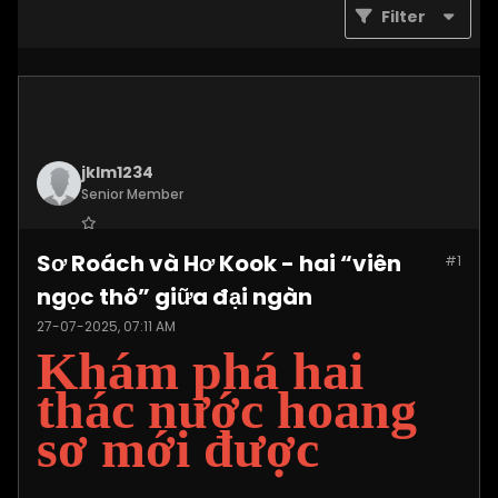
Filter
jklm1234
Senior Member
Join Date:
Jul 2025
Sơ Roách và Hơ Kook - hai “viên
#1
Posts:
1215
ngọc thô” giữa đại ngàn
27-07-2025, 07:11 AM
Khám phá hai
thác nước hoang
sơ mới được