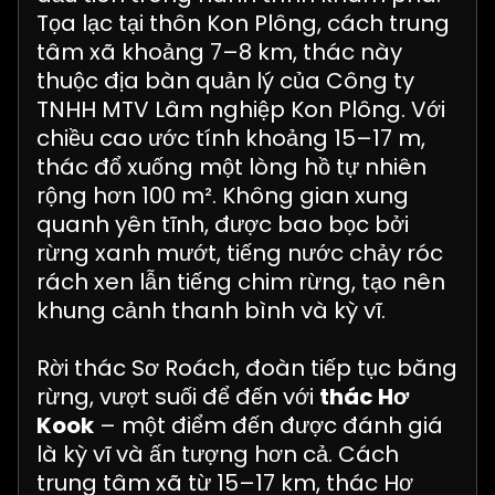
Tọa lạc tại thôn Kon Plông, cách trung
tâm xã khoảng 7–8 km, thác này
thuộc địa bàn quản lý của Công ty
TNHH MTV Lâm nghiệp Kon Plông. Với
chiều cao ước tính khoảng 15–17 m,
thác đổ xuống một lòng hồ tự nhiên
rộng hơn 100 m². Không gian xung
quanh yên tĩnh, được bao bọc bởi
rừng xanh mướt, tiếng nước chảy róc
rách xen lẫn tiếng chim rừng, tạo nên
khung cảnh thanh bình và kỳ vĩ.
Rời thác Sơ Roách, đoàn tiếp tục băng
rừng, vượt suối để đến với
thác Hơ
Kook
– một điểm đến được đánh giá
là kỳ vĩ và ấn tượng hơn cả. Cách
trung tâm xã từ 15–17 km, thác Hơ