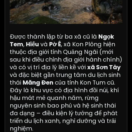
Được thành lập từ ba xã cũ là
Ngọk
Tem
,
Hiếu
và
Pờ Ê
, xã Kon Plông hiện
thuộc địa giới tỉnh Quảng Ngãi (mới
sau khi điều chỉnh địa giới hành chính)
và có vị trí địa lý liền kề với
xã Sơn Tây
và đặc biệt gần trung tâm du lịch sinh
thái
Măng Đen
của tỉnh Kon Tum cũ.
Đây là khu vực có địa hình đồi núi, khí
hậu mát mẻ quanh năm, rừng
nguyên sinh bao phủ và hệ sinh thái
đa dạng – điều kiện lý tưởng để phát
triển du lịch xanh, nghỉ dưỡng và trải
nghiệm.