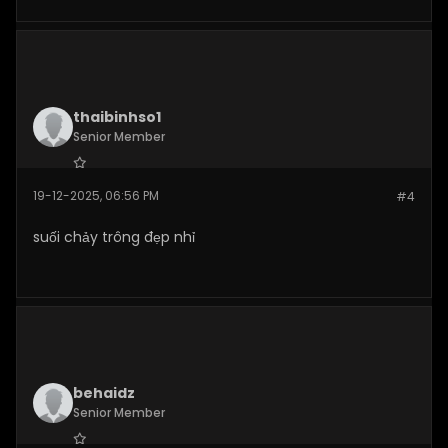
thaibinhso1
Senior Member
Join Date:
Dec 2025
19-12-2025, 06:56 PM
#4
Posts:
282
suối chảy trông đẹp nhỉ
behaidz
Senior Member