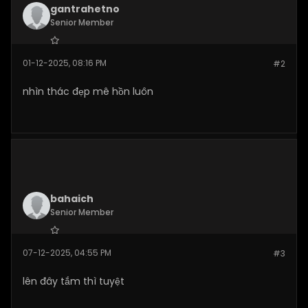
gantrahetno
Senior Member
Join Date:
Nov 2025
01-12-2025, 08:16 PM
#2
Posts:
142
nhìn thác đẹp mê hồn luôn
bahaich
Senior Member
Join Date:
Dec 2025
07-12-2025, 04:55 PM
#3
Posts:
263
lên đây tắm thì tuyệt