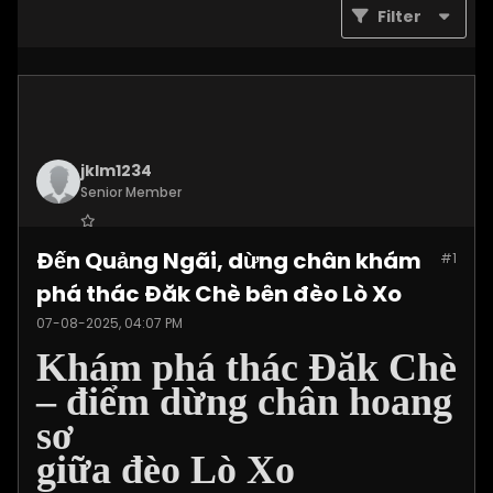
Filter
jklm1234
Senior Member
Join Date:
Jul 2025
Đến Quảng Ngãi, dừng chân khám
#1
Posts:
1215
phá thác Đăk Chè bên đèo Lò Xo
07-08-2025, 04:07 PM
Khám phá thác Đăk Chè
– điểm dừng chân hoang
sơ
giữa đèo Lò Xo