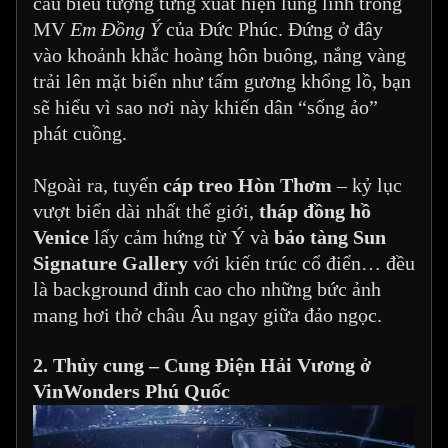
cầu biểu tượng từng xuất hiện lung linh trong
MV
Em Đồng Ý
của Đức Phúc. Đứng ở đây
vào khoảnh khắc hoàng hôn buông, nắng vàng
trải lên mặt biển như tấm gương khổng lồ, bạn
sẽ hiểu vì sao nơi này khiến dân “sống ảo”
phát cuồng.
Ngoài ra, tuyến
cáp treo Hòn Thơm
– kỷ lục
vượt biển dài nhất thế giới,
tháp đồng hồ
Venice
lấy cảm hứng từ Ý và
bảo tàng Sun
Signature Gallery
với kiến trúc cổ điển… đều
là background đỉnh cao cho những bức ảnh
mang hơi thở châu Âu ngay giữa đảo ngọc.
2. Thủy cung – Cung Điện Hải Vương ở
VinWonders Phú Quốc