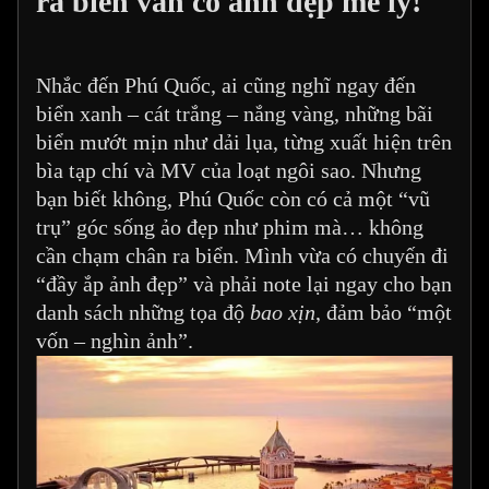
ra biển vẫn có ảnh đẹp mê ly!
Nhắc đến Phú Quốc, ai cũng nghĩ ngay đến
biển xanh – cát trắng – nắng vàng, những bãi
biển mướt mịn như dải lụa, từng xuất hiện trên
bìa tạp chí và MV của loạt ngôi sao. Nhưng
bạn biết không, Phú Quốc còn có cả một “vũ
trụ” góc sống ảo đẹp như phim mà… không
cần chạm chân ra biển. Mình vừa có chuyến đi
“đầy ắp ảnh đẹp” và phải note lại ngay cho bạn
danh sách những tọa độ
bao xịn
, đảm bảo “một
vốn – nghìn ảnh”.