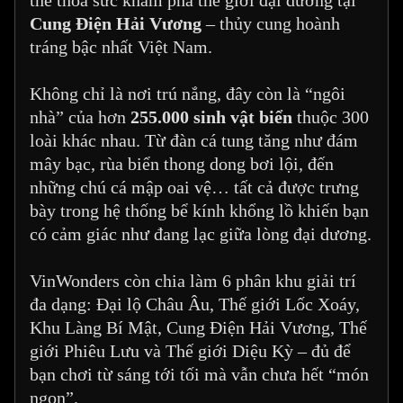
thể thỏa sức khám phá thế giới đại dương tại
Cung Điện Hải Vương
– thủy cung hoành
tráng bậc nhất Việt Nam.
Không chỉ là nơi trú nắng, đây còn là “ngôi
nhà” của hơn
255.000 sinh vật biển
thuộc 300
loài khác nhau. Từ đàn cá tung tăng như đám
mây bạc, rùa biển thong dong bơi lội, đến
những chú cá mập oai vệ… tất cả được trưng
bày trong hệ thống bể kính khổng lồ khiến bạn
có cảm giác như đang lạc giữa lòng đại dương.
VinWonders còn chia làm 6 phân khu giải trí
đa dạng: Đại lộ Châu Âu, Thế giới Lốc Xoáy,
Khu Làng Bí Mật, Cung Điện Hải Vương, Thế
giới Phiêu Lưu và Thế giới Diệu Kỳ – đủ để
bạn chơi từ sáng tới tối mà vẫn chưa hết “món
ngon”.