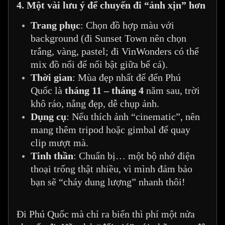
4. Một vài lưu ý để chuyến đi “ảnh xịn” hơn
Trang phục
: Chọn đồ hợp màu với
background (đi Sunset Town nên chọn
trắng, vàng, pastel; đi VinWonders có thể
mix đồ nổi để nổi bật giữa bể cá).
Thời gian
: Mùa đẹp nhất để đến Phú
Quốc là
tháng 11 – tháng 4
năm sau, trời
khô ráo, nắng đẹp, dễ chụp ảnh.
Dụng cụ
: Nếu thích ảnh “cinematic”, nên
mang thêm tripod hoặc gimbal để quay
clip mượt mà.
Tinh thần
: Chuẩn bị… một bộ nhớ điện
thoại trống thật nhiều, vì mình đảm bảo
bạn sẽ “cháy dung lượng” nhanh thôi!
Đi Phú Quốc mà chỉ ra biển thì phí một nửa