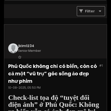
Filter
jklm1234
Senior Member
Join Date:
Jul 2025
Phú Quốc không chỉ có biển, còn có
#1
Posts:
1215
cả một “vũ trụ” góc sống ảo đẹp
như phim
10-08-2025, 05:50 PM
Check-list tọa độ “tuyệt đối
điện ảnh” ở Phú Quốc: Không