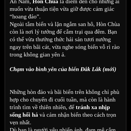
An Nam,
Hòn Chùa
là điểm đến cho những ai
muốn vừa thuận tiện vừa giữ được cảm giác
“hoang đảo”.
Ngoài tắm biển và lặn ngắm san hô, Hòn Chùa
còn là nơi lý tưởng để cắm trại qua đêm. Bạn
có thể vừa thưởng thức hải sản tươi nướng
ngay trên bãi cát, vừa nghe sóng biển vỗ rì rào
trong không gian yên ả.
Chạm vào bình yên của biển Đắk Lắk (mới)
Những hòn đảo và bãi biển trên không chỉ phù
hợp cho chuyến đi cuối tuần, mà còn là hành
trình tìm về thiên nhiên, để
tránh xa nhịp
sống hối hả
và cảm nhận biển theo cách trọn
vẹn nhất.
Dù bạn là người yêu nhiếp ảnh, đam mê cắm