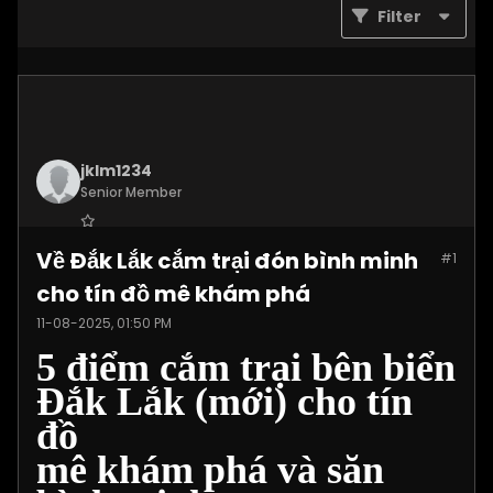
Filter
jklm1234
Senior Member
Join Date:
Jul 2025
Về Đắk Lắk cắm trại đón bình minh
#1
Posts:
1215
cho tín đồ mê khám phá
11-08-2025, 01:50 PM
5 điểm cắm trại bên biển
Đắk Lắk (mới) cho tín
đồ
mê khám phá và săn