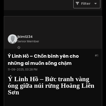
Filter
jklm1234
Senior Member
Join Date:
Jul 2025
Ý Linh Hồ – Chốn bình yên cho
#1
Posts:
1215
những ai muốn sống chậm
11-08-2025, 03:28 PM
Ý Linh Hồ – Bức tranh vàng
óng giữa núi rừng Hoàng Liên
Sơn