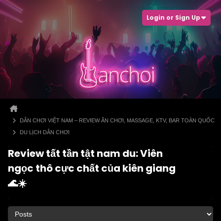
Login or Sign Up
DÂN CHƠI VIỆT NAM – REVIEW ĂN CHƠI, MASSAGE, KTV, BAR TOÀN QUỐC
DU LỊCH DÂN CHƠI
Review tất tần tật nam du: Viên
ngọc thô cực chất của kiên giang
🌊☀️