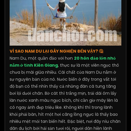
VÌ SAO NAM DU LẠI GÂY NGHIỆN ĐẾN VẬY? 🤔
Nam Du, một quần đảo với hơn
20 hòn đảo lớn nhỏ
nằm ở tỉnh Kiên Giang
, thực sự là một viên ngọc thô
chưa bị mài giũa nhiều. Cái chất của Nam Du nằm ở
sự nguyên bản của nó. Nước biển ở đây trong vắt tới
độ bạn có thể nhìn thấy cả những đàn cá tung tăng
bơi lội dưới chân. Bờ cát thì trắng mịn, trải dài ôm lấy
làn nước xanh màu ngọc bích, chỉ cần giơ máy lên là
có ngay ảnh đẹp triệu like. Không khí thì trong lành
khỏi phải bàn, hít một hơi căng lồng ngực là thấy bao
nhiêu mệt mỏi tan biến hết. Đặc biệt, nơi đây níu chân
dân du lịch bởi hải sản tươi rói, người dân hiền lành