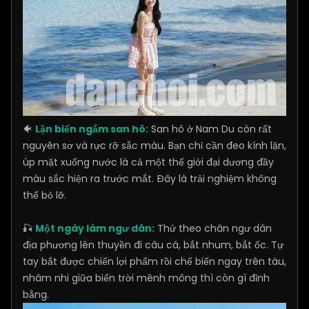
🐠
Lặn biển ngắm san hô:
San hô ở Nam Du còn rất
nguyên sơ và rực rỡ sắc màu. Bạn chỉ cần đeo kính lặn,
úp mặt xuống nước là cả một thế giới đại dương đầy
màu sắc hiện ra trước mắt. Đây là trải nghiệm không
thể bỏ lỡ.
🎣
Một ngày làm ngư dân:
Thử theo chân ngư dân
địa phương lên thuyền đi câu cá, bắt nhum, bắt ốc. Tự
tay bắt được chiến lợi phẩm rồi chế biến ngay trên tàu,
nhâm nhi giữa biển trời mênh mông thì còn gì đỉnh
bằng.