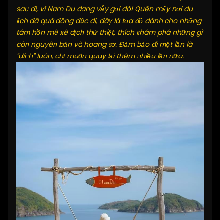
sau đi, vì Nam Du đang vẫy gọi đó! Quên mấy nơi du
lịch đã quá đông đúc đi, đây là tọa độ dành cho những
tâm hồn mê xê dịch thứ thiệt, thích khám phá những gì
còn nguyên bản và hoang sơ. Đảm bảo đi một lần là
"dính" luôn, chỉ muốn quay lại thêm nhiều lần nữa.