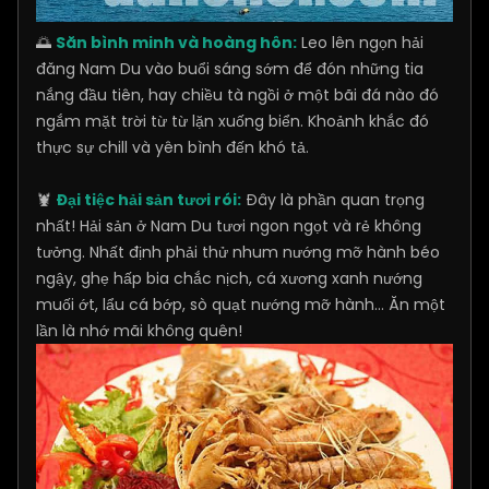
🌅
Săn bình minh và hoàng hôn:
Leo lên ngọn hải
đăng Nam Du vào buổi sáng sớm để đón những tia
nắng đầu tiên, hay chiều tà ngồi ở một bãi đá nào đó
ngắm mặt trời từ từ lặn xuống biển. Khoảnh khắc đó
thực sự chill và yên bình đến khó tả.
🦞
Đại tiệc hải sản tươi rói:
Đây là phần quan trọng
nhất! Hải sản ở Nam Du tươi ngon ngọt và rẻ không
tưởng. Nhất định phải thử nhum nướng mỡ hành béo
ngậy, ghẹ hấp bia chắc nịch, cá xương xanh nướng
muối ớt, lẩu cá bớp, sò quạt nướng mỡ hành... Ăn một
lần là nhớ mãi không quên!