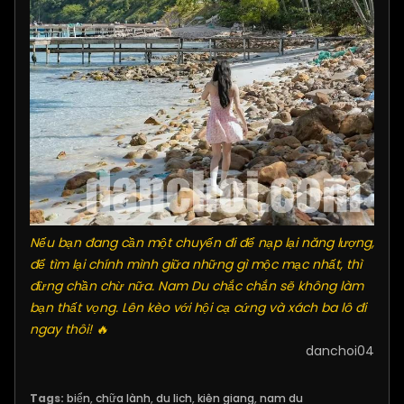
Nếu bạn đang cần một chuyến đi để nạp lại năng lượng,
để tìm lại chính mình giữa những gì mộc mạc nhất, thì
đừng chần chừ nữa. Nam Du chắc chắn sẽ không làm
bạn thất vọng. Lên kèo với hội cạ cứng và xách ba lô đi
ngay thôi! 🔥
danchoi04
Tags:
biển
,
chữa lành
,
du lich
,
kiên giang
,
nam du