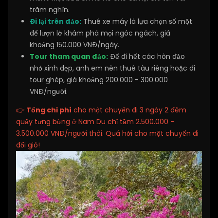
trăm nghìn.
Đi lại trên đảo:
Thuê xe máy là lựa chọn số một
để lượn lờ khám phá mọi ngóc ngách, giá
khoảng 150.000 VNĐ/ngày.
Tour tham quan đảo:
Để đi hết các hòn đảo
nhỏ xinh đẹp, anh em nên thuê tàu riêng hoặc đi
tour ghép, giá khoảng 200.000 - 300.000
VNĐ/người.
👉
Tổng chi phí
cho một chuyến đi 3 ngày 2 đêm
quẩy tưng bừng ở Nam Du chỉ tầm 2.500.000 -
3.500.000 VNĐ/người thôi. Quá hời cho một chuyến đi
đổi gió!