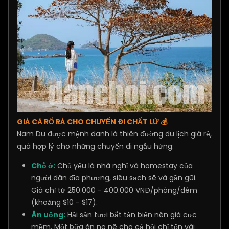
GIÁ CẢ RỔ RÁ CHO CHUYẾN ĐI CHẤT LỪ 💰
Nam Du được mệnh danh là thiên đường du lịch giá rẻ,
quá hợp lý cho những chuyến đi ngẫu hứng:
Chỗ ở:
Chủ yếu là nhà nghỉ và homestay của
người dân địa phương, siêu sạch sẽ và gần gũi.
Giá chỉ từ 250.000 - 400.000 VNĐ/phòng/đêm
(khoảng $10 - $17).
Ăn uống:
Hải sản tươi bắt tận biển nên giá cực
mềm. Một bữa ăn no nê cho cả hội chỉ tốn vài