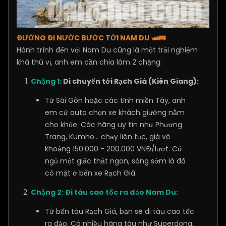
ĐƯỜNG ĐI NƯỚC BƯỚC TỚI NAM DU 🛥️🚌
Hành trình đến với Nam Du cũng là một trải nghiệm
khá thú vị, anh em cần chia làm 2 chặng:
Chặng 1:
Di chuyển tới Rạch Giá (Kiên Giang):
Từ Sài Gòn hoặc các tỉnh miền Tây, anh
em cứ auto chọn xe khách giường nằm
cho khỏe. Các hãng uy tín như Phương
Trang, Kumho... chạy liên tục, giá vé
khoảng 150.000 - 200.000 VNĐ/lượt. Cứ
ngủ một giấc thật ngon, sáng sớm là đã
có mặt ở bến xe Rạch Giá.
Chặng 2: Đi tàu cao tốc ra đảo Nam Du:
Từ bến tàu Rạch Giá, bạn sẽ đi tàu cao tốc
ra đảo. Có nhiều hãng tàu như Superdong,