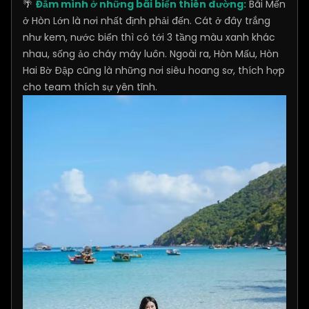
🌴
Đắm mình ở những bãi biển thiên đường:
Bãi Mến
ở Hòn Lớn là nơi nhất định phải đến. Cát ở đây trắng
như kem, nước biển thì có tới 3 tầng màu xanh khác
nhau, sống ảo cháy máy luôn. Ngoài ra, Hòn Mấu, Hòn
Hai Bờ Đập cũng là những nơi siêu hoang sơ, thích hợp
cho team thích sự yên tĩnh.