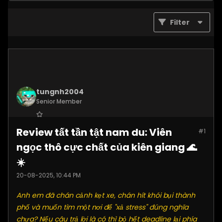
Filter
tungnh2004
Senior Member
Join Date:
Jun 2025
Review tất tần tật nam du: Viên
#1
Posts:
4099
ngọc thô cực chất của kiên giang 🌊
☀️
20-08-2025, 10:44 PM
Anh em đã chán cảnh kẹt xe, chán hít khói bụi thành
phố và muốn tìm một nơi để "xả stress" đúng nghĩa
chưa? Nếu câu trả lời là có thì bỏ hết deadline lại phía