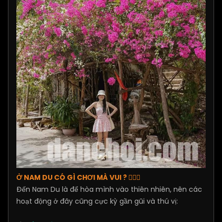
Ở NAM DU CÓ GÌ CHƠI MÀ VUI ? 🏄‍♂️🦞
Đến Nam Du là để hòa mình vào thiên nhiên, nên các
hoạt động ở đây cũng cực kỳ gần gũi và thú vị: