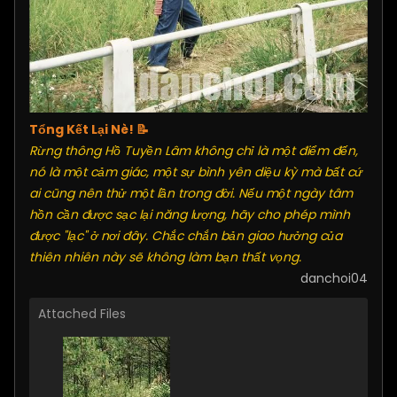
Tổng Kết Lại Nè! 📝
Rừng thông Hồ Tuyền Lâm không chỉ là một điểm đến,
nó là một cảm giác, một sự bình yên diệu kỳ mà bất cứ
ai cũng nên thử một lần trong đời. Nếu một ngày tâm
hồn cần được sạc lại năng lượng, hãy cho phép mình
được "lạc" ở nơi đây. Chắc chắn bản giao hưởng của
thiên nhiên này sẽ không làm bạn thất vọng.
danchoi04
Attached Files