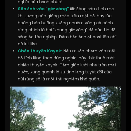
nghĩa của hạnh phúc!
Săn ảnh vào "giờ vàng"
📸:
Sáng sớm tinh mơ
khi sương còn giăng mắc trên mặt hồ, hay lúc
hoàng hôn buông xuống nhuộm vàng cả cánh
rừng chính là hai "khung giờ vàng" để các tín đồ
sống ảo tác nghiệp. Đảm bảo ảnh ọt post lên chỉ
có lụt like.
Chèo thuyền Kayak:
Nếu muốn chạm vào mặt
hồ tĩnh lặng theo đúng nghĩa, hãy thử thuê một
chiếc thuyền kayak. Cảm giác lướt nhẹ trên mặt
nước, xung quanh là sự tĩnh lặng tuyệt đối của
núi rừng sẽ là một trải nghiệm khó quên.