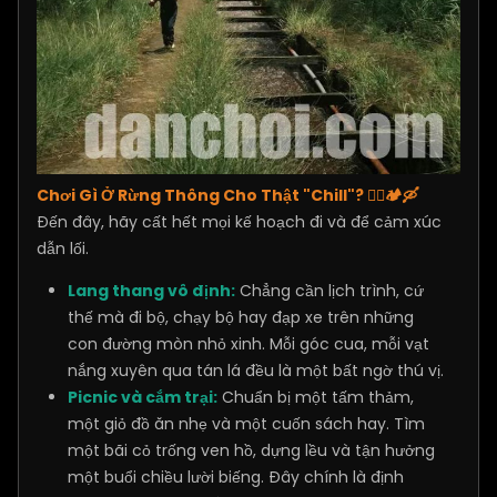
Chơi Gì Ở Rừng Thông Cho Thật "Chill"? 🚶‍♀️🏕️🛶
Đến đây, hãy cất hết mọi kế hoạch đi và để cảm xúc
dẫn lối.
Lang thang vô định:
Chẳng cần lịch trình, cứ
thế mà đi bộ, chạy bộ hay đạp xe trên những
con đường mòn nhỏ xinh. Mỗi góc cua, mỗi vạt
nắng xuyên qua tán lá đều là một bất ngờ thú vị.
Picnic và cắm trại:
Chuẩn bị một tấm thảm,
một giỏ đồ ăn nhẹ và một cuốn sách hay. Tìm
một bãi cỏ trống ven hồ, dựng lều và tận hưởng
một buổi chiều lười biếng. Đây chính là định