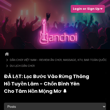
Login or Sign Up
DÂN CHƠI VIỆT NAM – REVIEW ĂN CHƠI, MASSAGE, KTV, BAR TOÀN QUỐC
DU LỊCH DÂN CHƠI
ĐÀ LẠT: Lạc Bước Vào Rừng Thông
Hồ Tuyền Lâm - Chốn Bình Yên
Cho Tâm Hồn Mộng Mơ 🌲