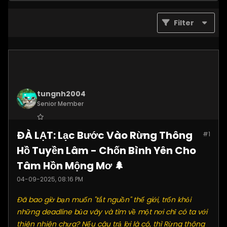
Filter
tungnh2004
Senior Member
Join Date:
Jun 2025
ĐÀ LẠT: Lạc Bước Vào Rừng Thông
#1
Posts:
4099
Hồ Tuyền Lâm - Chốn Bình Yên Cho
Tâm Hồn Mộng Mơ 🌲
04-09-2025, 08:16 PM
Đã bao giờ bạn muốn "tắt nguồn" thế giới, trốn khỏi
những deadline bủa vây và tìm về một nơi chỉ có ta với
thiên nhiên chưa? Nếu câu trả lời là có, thì Rừng thông