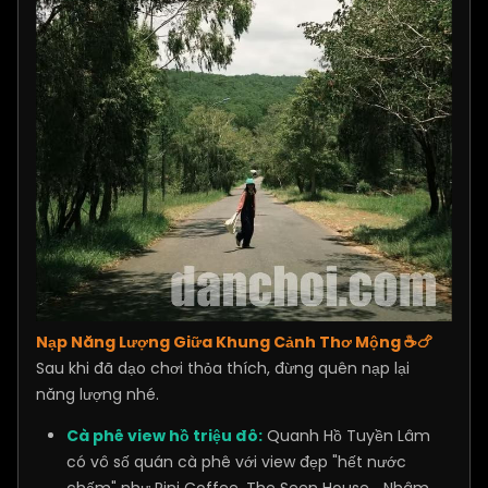
Nạp Năng Lượng Giữa Khung Cảnh Thơ Mộng ☕🍗
Sau khi đã dạo chơi thỏa thích, đừng quên nạp lại
năng lượng nhé.
Cà phê view hồ triệu đô:
Quanh Hồ Tuyền Lâm
có vô số quán cà phê với view đẹp "hết nước
chấm" như Pini Coffee, The Seen House... Nhâm