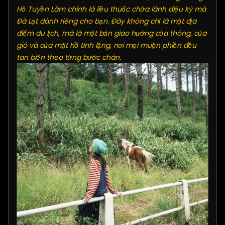
Hồ Tuyền Lâm chính là liều thuốc chữa lành diệu kỳ mà
Đà Lạt dành riêng cho bạn. Đây không chỉ là một địa
điểm du lịch, mà là một bản giao hưởng của thông, của
gió và của mặt hồ tĩnh lặng, nơi mọi muộn phiền đều
tan biến theo từng bước chân.