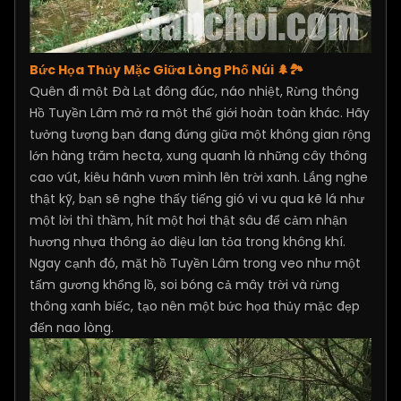
Bức Họa Thủy Mặc Giữa Lòng Phố Núi 🌲🏞️
Quên đi một Đà Lạt đông đúc, náo nhiệt, Rừng thông
Hồ Tuyền Lâm mở ra một thế giới hoàn toàn khác. Hãy
tưởng tượng bạn đang đứng giữa một không gian rộng
lớn hàng trăm hecta, xung quanh là những cây thông
cao vút, kiêu hãnh vươn mình lên trời xanh. Lắng nghe
thật kỹ, bạn sẽ nghe thấy tiếng gió vi vu qua kẽ lá như
một lời thì thầm, hít một hơi thật sâu để cảm nhận
hương nhựa thông ảo diệu lan tỏa trong không khí.
Ngay cạnh đó, mặt hồ Tuyền Lâm trong veo như một
tấm gương khổng lồ, soi bóng cả mây trời và rừng
thông xanh biếc, tạo nên một bức họa thủy mặc đẹp
đến nao lòng.