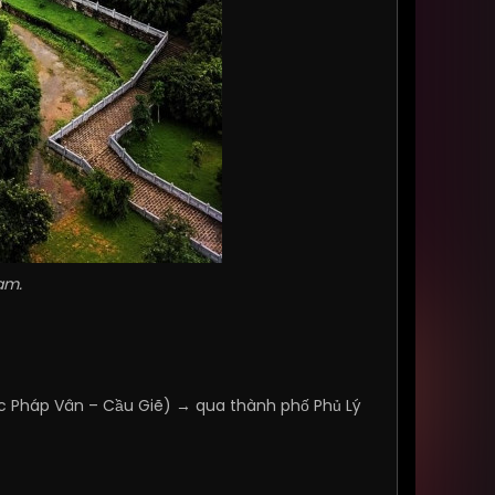
am.
ốc Pháp Vân – Cầu Giẽ) → qua thành phố Phủ Lý