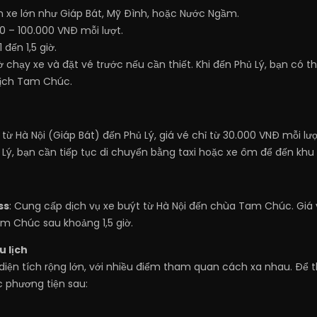
ến xe lớn như Giáp Bát, Mỹ Đình, hoặc Nước Ngầm.
0 – 100.000 VNĐ mỗi lượt.
 1 đến 1,5 giờ.
iờ chạy xe và đặt vé trước nếu cần thiết. Khi đến Phủ Lý, bạn có t
lịch Tam Chúc.
 từ Hà Nội (Giáp Bát) đến Phủ Lý, giá vé chỉ từ 30.000 VNĐ mỗi lượ
ủ Lý, bạn cần tiếp tục di chuyển bằng taxi hoặc xe ôm để đến kh
ss
: Cung cấp dịch vụ xe buýt từ Hà Nội đến chùa Tam Chúc. Giá v
m Chúc sau khoảng 1,5 giờ.
u lịch
iện tích rộng lớn, với nhiều điểm tham quan cách xa nhau. Để t
 phương tiện sau: