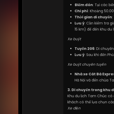
Điểm đón
: Tại các b
Chi phí
: Khoảng 50.00
Thời gian di chuyển
:
Lưu ý
: Cần kiểm tra g
15 km) để đến khu du 
Xe buýt
Tuyến 206
: Di chuyển
Lưu ý
: Sau khi đến Ph
Xe buýt chuyên tuyến
Nhà xe Cát Bà Expre
Hà Nội và đến chùa Ta
3. Di chuyển trong khu d
Khu du lịch Tam Chúc có d
khách có thể lựa chọn các
Xe điện