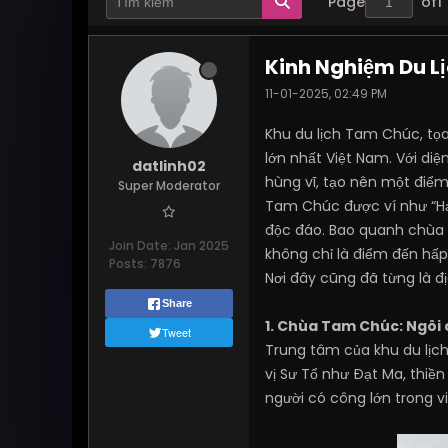
Page
of
1
Kinh Nghiệm Du L
11-01-2025, 02:49 PM
Khu du lịch Tam Chúc, tọa 
lớn nhất Việt Nam. Với di
datlinh02
hùng vĩ, tạo nên một điể
Super Moderator
Tam Chúc được ví như “Hạ
độc đáo. Bao quanh chùa 
Join Date:
Jan 2025
không chỉ là điểm đến hấp
Posts:
7876
Nơi đây cũng đã từng là đ
Share
1. Chùa Tam Chúc: Ngôi 
Tweet
Trung tâm của khu du lịc
vị Sư Tổ như Đạt Ma, thiề
người có công lớn trong vi