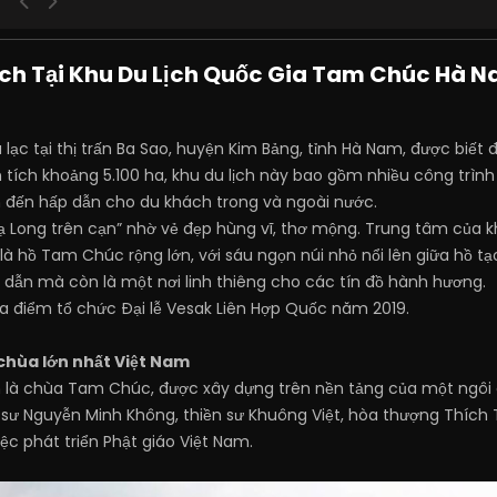
ịch Tại Khu Du Lịch Quốc Gia Tam Chúc Hà 
lạc tại thị trấn Ba Sao, huyện Kim Bảng, tỉnh Hà Nam, được biết 
ện tích khoảng 5.100 ha, khu du lịch này bao gồm nhiều công trìn
m đến hấp dẫn cho du khách trong và ngoài nước.
 Long trên cạn” nhờ vẻ đẹp hùng vĩ, thơ mộng. Trung tâm của k
là hồ Tam Chúc rộng lớn, với sáu ngọn núi nhỏ nổi lên giữa h
 dẫn mà còn là một nơi linh thiêng cho các tín đồ hành hương.
ịa điểm tổ chức Đại lễ Vesak Liên Hợp Quốc năm 2019.
chùa lớn nhất Việt Nam
h là chùa Tam Chúc, được xây dựng trên nền tảng của một ngôi 
n sư Nguyễn Minh Không, thiền sư Khuông Việt, hòa thượng Thíc
ệc phát triển Phật giáo Việt Nam.