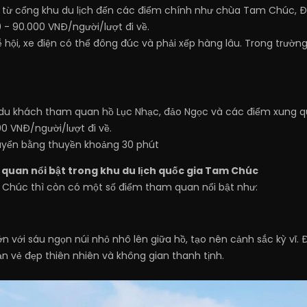
y từ cổng khu du lịch đến các điểm chính như chùa Tam Chúc, 
 - 90.000 VNĐ/người/lượt đi về.
ễ hội, xe điện có thể đông đúc và phải xếp hàng lâu. Trong trườn
 du khách tham quan hồ Lục Nhạc, đảo Ngọc và các điểm xung q
0 VNĐ/người/lượt đi về.
huyển bằng thuyền khoảng 30 phút
quan nổi bật trong khu du lịch quốc gia Tam Chúc
Chúc thì còn có một số điểm tham quan nổi bật như:
n với sáu ngọn núi nhỏ nhô lên giữa hồ, tạo nên cảnh sắc kỳ vĩ.
n vẻ đẹp thiên nhiên và không gian thanh tịnh.