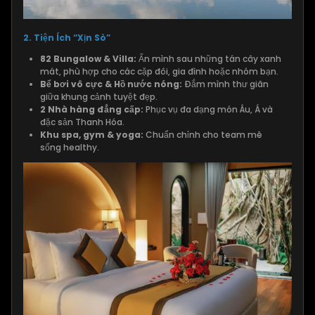
2.
Tiện Ích “Xịn Sò”
82 Bungalow & Villa:
Ẩn mình sau những tán cây xanh
mát, phù hợp cho các cặp đôi, gia đình hoặc nhóm bạn.
Bể bơi vô cực & Hồ nước nóng:
Đắm mình thư giãn
giữa khung cảnh tuyệt đẹp.
2 Nhà hàng đẳng cấp:
Phục vụ đa dạng món Âu, Á và
đặc sản Thanh Hóa.
Khu spa, gym & yoga:
Chuẩn chỉnh cho team mê
sống healthy.