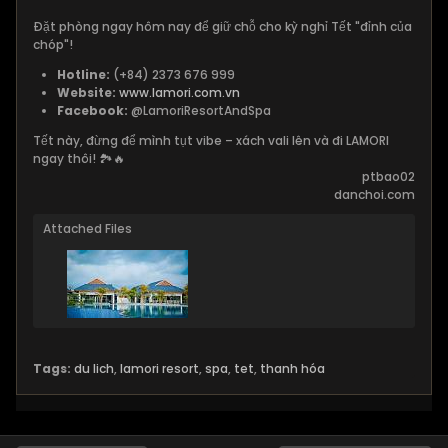
Đặt phòng ngay hôm nay để giữ chỗ cho kỳ nghỉ Tết "đỉnh của
chóp"!
Hotline:
(+84) 2373 676 999
Website:
www.lamori.com.vn
Facebook:
@LamoriResortAndSpa
Tết này, đừng để mình tụt vibe – xách vali lên và đi LAMORI
ngay thôi! 🏞️🔥
ptbao02
danchoi.com
Attached Files
Tags:
du lich
,
lamori resort
,
spa
,
tet
,
thanh hóa