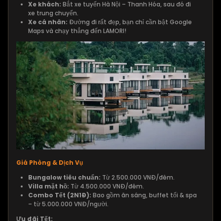
Xe khách:
Bắt xe tuyến Hà Nội – Thanh Hóa, sau đó đi
xe trung chuyển.
Xe cá nhân:
Đường đi rất đẹp, bạn chỉ cần bật Google
Maps và chạy thẳng đến LAMORI!
Giá Phòng & Dịch Vụ
Bungalow tiêu chuẩn:
Từ 2.500.000 VNĐ/đêm.
Villa mặt hồ:
Từ 4.500.000 VNĐ/đêm.
Combo Tết (2N1Đ):
Bao gồm ăn sáng, buffet tối & spa
– từ 5.000.000 VNĐ/người.
Ưu đãi Tết: