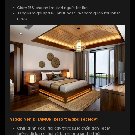
Giảm 15% cho nhóm từ 4 người trở lên.
Tặng kèm gói spa 60 phút hoặc vé tham quan khu nhạc
nước.
Vì Sao Nên Đi LAMORI Resort & Spa Tết Này?
Chill đỉnh cao:
Nơi đây thực sự là chốn trốn Tết lý
tưởng để bạn xả hơi và tận hưởng sự thư thái.