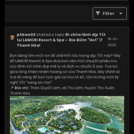
Filter
ptbao02
started a topic
Đi chữa lành dịp Tết
19-01-
tại LAMORI Resort & Spa – Địa Điểm "Hot" Ở
2025,
Thanh Hóa!
09:28 PM
Bạn đang tìm một nơi để chill hết nấc trong dịp Tết này? Hãy
để LAMORI Resort & Spa đưa bạn vào một chuyến phiêu lưu
cực đỉnh với cảnh đẹp mê ly và dịch vụ chuẩn 5 sao. Tọa lạc
giữa lòng thiên nhiên hoang sơ của Thanh Hóa, đây chính là
tọa độ vàng để bạn tạm gác lại mọi xô bồ, tận hưởng một kỳ
nghỉ Tết "sang xịn mịn".
📍 Địa chỉ:
Thôn Quyết Lâm, xã Thọ Lâm, huyện Thọ Xuân,
Thanh Hóa.