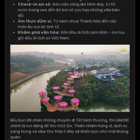
Check-in xịn sò:
Góc nào cũng lên hình đẹp, từ hồ
nước trong veo đến bể bơi vô cực hay những villa bên
đồi.
Ẩm thực đậm vị:
Từ nem chua Thanh Hóa đến các
món Âu cực kỳ tinh tế.
Khám phá văn hóa:
Gần Khu di tích Lam Kinh – nơi lưu
giữ dấu ấn lịch sử Việt Nam.
Nếu bạn đã chán những chuyến đi Tết bình thường, thì LAMORI
chính là nơi đáng để thử một lần. Thiên nhiên hùng vĩ, dịch vụ
sang trọng và vibe thư thái ở đây sẽ khiến bạn nhớ mãi không
quên.