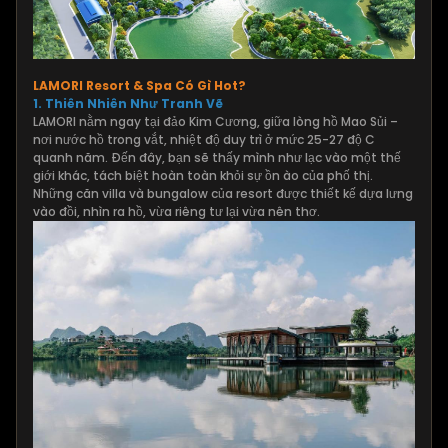
LAMORI Resort & Spa Có Gì Hot?
1.
Thiên Nhiên Như Tranh Vẽ
LAMORI nằm ngay tại đảo Kim Cương, giữa lòng hồ Mao Sủi –
nơi nước hồ trong vắt, nhiệt độ duy trì ở mức 25-27 độ C
quanh năm. Đến đây, bạn sẽ thấy mình như lạc vào một thế
giới khác, tách biệt hoàn toàn khỏi sự ồn ào của phố thị.
Những căn villa và bungalow của resort được thiết kế dựa lưng
vào đồi, nhìn ra hồ, vừa riêng tư lại vừa nên thơ.