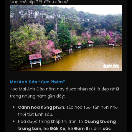
lùng mỗi dịp Tết đến xuân về.
Mai Anh Đào “Cực Phẩm”
Hoa Mai Anh Đào năm nay được nhận xét là đẹp nhất
trong những năm gần đây:
Cánh hoa hồng phấn
, sắc hoa tươi tắn hơn nhờ
thời tiết lạnh sâu.
Hoa được trồng khắp thị trấn: từ
Quảng trường
trung tâm
,
hồ Đăk Ke
,
hồ Đam Bri
, đến
các