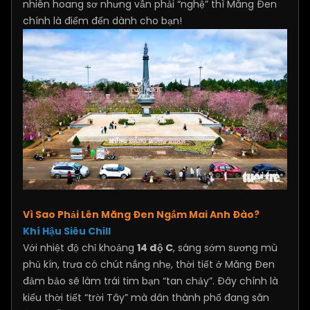
nhiên hoang sơ nhưng vẫn phải “nghệ” thì Măng Đen
chính là điểm đến dành cho bạn!
Vì Sao Phải Lên Măng Đen Ngắm Mai Anh Đào?
Khí Hậu Siêu Chill
Với nhiệt độ chỉ khoảng
14 độ C
, sáng sớm sương mù
phủ kín, trưa có chút nắng nhẹ, thời tiết ở Măng Đen
đảm bảo sẽ làm trái tim bạn “tan chảy”. Đây chính là
kiểu thời tiết “trời Tây” mà dân thành phố đang săn