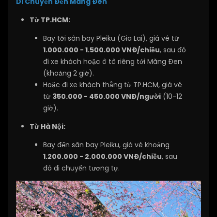
Di Chuyển Đến Măng Đen
Từ TP.HCM:
Bay tới sân bay Pleiku (Gia Lai), giá vé từ
1.000.000 - 1.500.000 VNĐ/chiều
, sau đó
đi xe khách hoặc ô tô riêng tới Măng Đen
(khoảng 2 giờ).
Hoặc đi xe khách thẳng từ TP.HCM, giá vé
từ
350.000 - 450.000 VNĐ/người
(10-12
giờ).
Từ Hà Nội:
Bay đến sân bay Pleiku, giá vé khoảng
1.200.000 - 2.000.000 VNĐ/chiều
, sau
đó di chuyển tương tự.