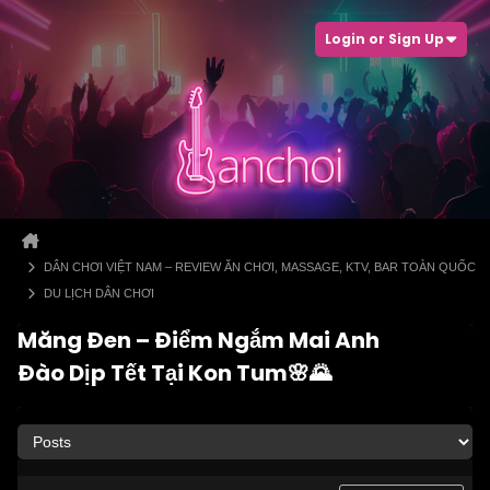
Login or Sign Up
DÂN CHƠI VIỆT NAM – REVIEW ĂN CHƠI, MASSAGE, KTV, BAR TOÀN QUỐC
DU LỊCH DÂN CHƠI
Măng Đen – Điểm Ngắm Mai Anh
Đào Dịp Tết Tại Kon Tum🌸🌄