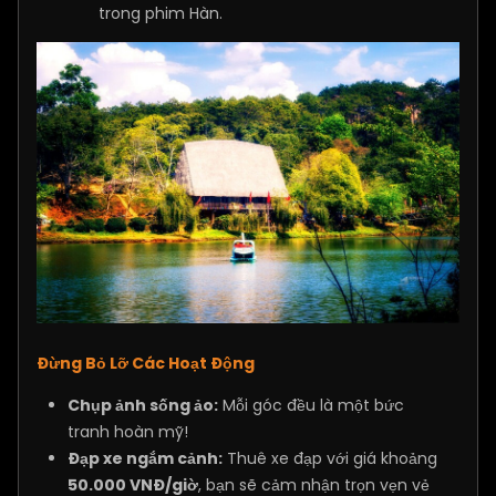
trong phim Hàn.
Đừng Bỏ Lỡ Các Hoạt Động
Chụp ảnh sống ảo:
Mỗi góc đều là một bức
tranh hoàn mỹ!
Đạp xe ngắm cảnh:
Thuê xe đạp với giá khoảng
50.000 VNĐ/giờ
, bạn sẽ cảm nhận trọn vẹn vẻ