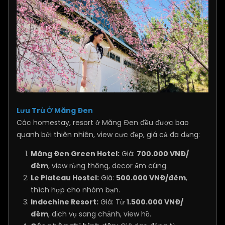
Lưu Trú Ở Măng Đen
Các homestay, resort ở Măng Đen đều được bao
quanh bởi thiên nhiên, view cực đẹp, giá cả đa dạng:
Măng Đen Green Hotel:
Giá:
700.000 VNĐ/
đêm
, view rừng thông, decor ấm cúng.
Le Plateau Hostel:
Giá:
500.000 VNĐ/đêm
,
thích hợp cho nhóm bạn.
Indochine Resort:
Giá: Từ
1.500.000 VNĐ/
đêm
, dịch vụ sang chảnh, view hồ.