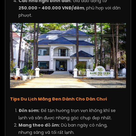
Các nhà nghỉ bình dân:
Giá dao động từ
250.000 - 400.000 VNĐ/đêm
, phù hợp với dân
phượt.
Tips Du Lịch Măng Đen Dành Cho Dân Chơi
Đến sớm:
Để tận hưởng trọn vẹn không khí se
lạnh và săn được những góc chụp đẹp nhất.
Mang theo đồ ấm:
Dù ban ngày có nắng,
nhưng sáng và tối rất lạnh.