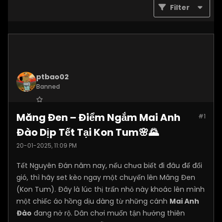
Filter
ptbao02
Banned
Join Date:
Dec 2024
Măng Đen – Điểm Ngắm Mai Anh
#1
Posts:
2180
Đào Dịp Tết Tại Kon Tum🌸🌄
20-01-2025, 11:09 PM
Tết Nguyên Đán năm nay, nếu chưa biết đi đâu để đổi
gió, thì hãy set kèo ngay một chuyến lên Măng Đen
(Kon Tum). Đây là lúc thị trấn nhỏ này khoác lên mình
một chiếc áo hồng dịu dàng từ những cánh
Mai Anh
Đào
đang nở rộ. Dân chơi muốn tận hưởng thiên