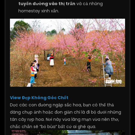
tuyến đường vào thị trấn
và cả những
homestay xinh xắn.
View Đẹp Không Góc Chết
Dọc các con đường ngập sắc hoa, bạn có thể thả
dáng chụp ảnh hoặc đơn giản chỉ là đi bộ dưới những
tán cây rợp hoa. Nơi này vừa lãng mạn vừa nên thơ,
chắc chắn sẽ “bỏ bùa” bất cứ ai ghé qua.