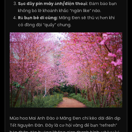
Sạc đầy pin máy ảnh/điện thoại:
Đảm bảo bạn
không bỏ lỡ khoảnh khắc “ngàn like” nào.
Rủ bạn bè đi cùng:
Măng Đen sẽ thú vị hơn khi
có đồng đội “quẩy” chung.
Mùa hoa Mai Anh Đào ở Măng Đen chỉ kéo dài đến dịp
Tết Nguyên Đán. Đây là cơ hội vàng để bạn “refresh”