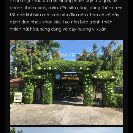
mình một màu áo mới. Những vườn cây trĩu quả, từ
chôm chôm, xoài, mận, đến sầu riêng, càng thêm tươi
tốt nhờ khí hậu mát mẻ của đầu năm. Hoa cỏ và cây
cảnh đua nhau khoe sắc, tạo nên bức tranh thiên
nhiên hài hòa, sống động và đầy hương vị xuân.