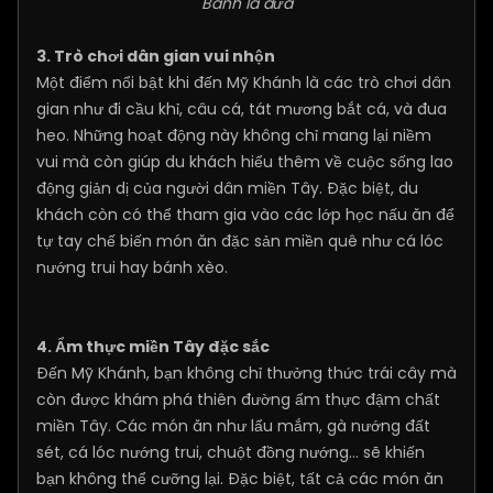
Bánh lá dừa
3.
Trò chơi dân gian vui nhộn
Một điểm nổi bật khi đến Mỹ Khánh là các trò chơi dân
gian như đi cầu khỉ, câu cá, tát mương bắt cá, và đua
heo. Những hoạt động này không chỉ mang lại niềm
vui mà còn giúp du khách hiểu thêm về cuộc sống lao
động giản dị của người dân miền Tây. Đặc biệt, du
khách còn có thể tham gia vào các lớp học nấu ăn để
tự tay chế biến món ăn đặc sản miền quê như cá lóc
nướng trui hay bánh xèo.
4.
Ẩm thực miền Tây đặc sắc
Đến Mỹ Khánh, bạn không chỉ thưởng thức trái cây mà
còn được khám phá thiên đường ẩm thực đậm chất
miền Tây. Các món ăn như lẩu mắm, gà nướng đất
sét, cá lóc nướng trui, chuột đồng nướng… sẽ khiến
bạn không thể cưỡng lại. Đặc biệt, tất cả các món ăn