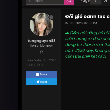
Page
of
1
Đổi gió oanh tạc
15-06-2026, 02:00 PM
🌊 Giữa cái nắng hè oi
suối hoang sơ đỉnh chó
tungnguyen88
đang trở thành một thi
Senior Member
năm 2026 này. Không cầ
cắm trại chill hết nấc!
Join Date:
Nov 2025
Posts:
3619
Share
Tweet