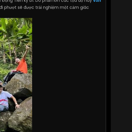
 Động Tiên kỳ bí. Do phần lớn các tọa độ này
vẫn
đi phượt sẽ được trải nghiệm một cảm giác