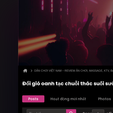
DÂN CHƠI VIỆT NAM – REVIEW ĂN CHƠI, MASSAGE, KTV,
Đổi gió oanh tạc chuỗi thác suối 
Posts
Hoạt động mới nhất
Photos