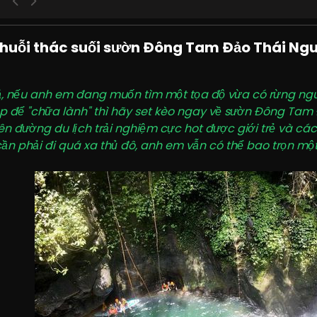
 chuỗi thác suối sườn Đông Tam Đảo Thái Ng
 ả, nếu anh em đang muốn tìm một tọa độ vừa có rừng ngu
p để "chữa lành" thì hãy set kèo ngay về sườn Đông Tam 
ên đường du lịch trải nghiệm cực hot được giới trẻ và các
n phải đi quá xa thủ đô, anh em vẫn có thể bao trọn một