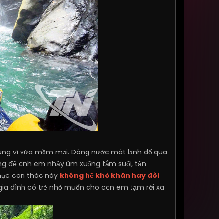
 hùng vĩ vừa mềm mại. Dòng nước mát lạnh đổ qua
ởng để anh em nhảy ùm xuống tắm suối, tận
phục con thác này
không hề khó khăn hay đòi
c gia đình có trẻ nhỏ muốn cho con em tạm rời xa