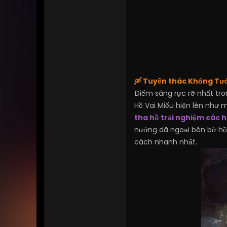
🛶 Tuyến thác Khổng Tướ
Điểm sáng rực rỡ nhất tr
Hồ Vai Miếu hiện lên như 
tha hồ trải nghiệm các 
nướng dã ngoại bên bờ hồ.
cách nhanh nhất.