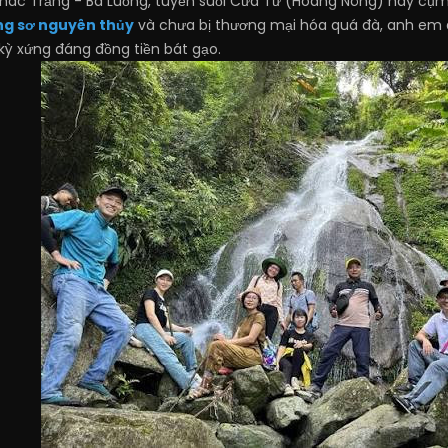
Thác Trắng - Ba Luồng, tuyến suối Cửa Tử (Hoàng Nông) hay cụm
ng sơ nguyên thủy
và chưa bị thương mại hóa quá đà, anh em 
kỳ xứng đáng đồng tiền bát gạo.