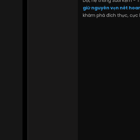
Dội, hệ thống Suối Kẹm - 
giữ nguyên vẹn nét hoa
khám phá đích thực, cực 