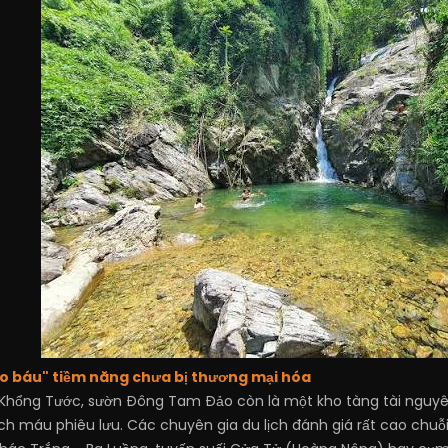
o báu" tiềm năng chưa bị thương mại hóa
 Khổng Tước, sườn Đông Tam Đảo còn là một kho tàng tài nguyên
ch máu phiêu lưu. Các chuyên gia du lịch đánh giá rất cao chuỗi