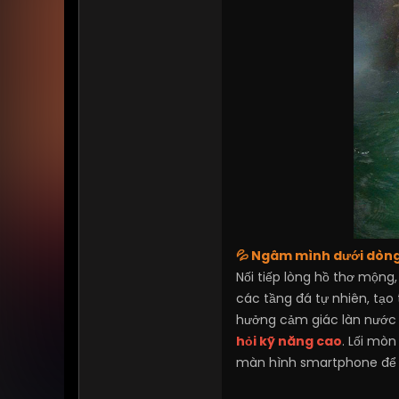
💦 Ngâm mình dưới dòng
Nối tiếp lòng hồ thơ mộn
các tầng đá tự nhiên, tạ
hưởng cảm giác làn nước 
hỏi kỹ năng cao
. Lối mò
màn hình smartphone để r