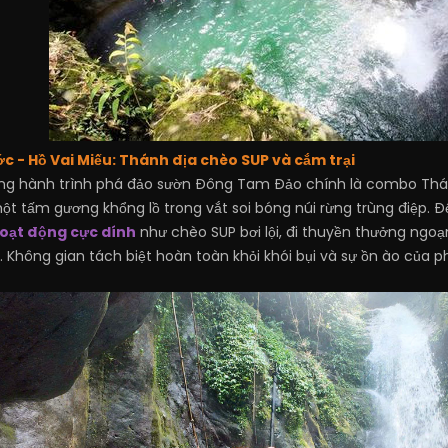
c - Hồ Vai Miếu: Thánh địa chèo SUP và cắm trại
ong hành trình phá đảo sườn Đông Tam Đảo chính là combo Thác
một tấm gương khổng lồ trong vắt soi bóng núi rừng trùng điệp. Đ
hoạt động cực dính
như chèo SUP bơi lội, đi thuyền thưởng ngoạ
 Không gian tách biệt hoàn toàn khỏi khói bụi và sự ồn ào của p