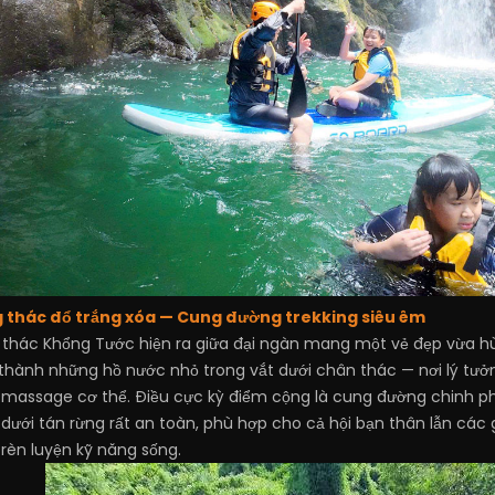
 thác đổ trắng xóa — Cung đường trekking siêu êm
g, thác Khổng Tước hiện ra giữa đại ngàn mang một vẻ đẹp vừa
o thành những hồ nước nhỏ trong vắt dưới chân thác — nơi lý tư
massage cơ thể. Điều cực kỳ điểm cộng là cung đường chinh 
n dưới tán rừng rất an toàn, phù hợp cho cả hội bạn thân lẫn cá
èn luyện kỹ năng sống.