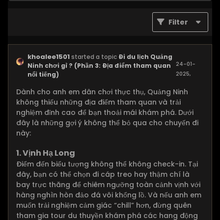
Filter
khoalee1501
started a topic
Đi du lịch Quảng
24-01-
Ninh chơi gì ? (Phần 3: Địa điểm tham quan
2025,
nổi tiếng)
05:47 PM
Dành cho anh em dân chơi thực thụ, Quảng Ninh
không thiếu những địa điểm tham quan và trải
nghiệm đỉnh cao để bạn thoải mái khám phá. Dưới
đây là những gợi ý không thể bỏ qua cho chuyến đi
này:
1. Vịnh Hạ Long
Điểm đến biểu tượng không thể không check-in. Tại
đây, bạn có thể chọn đi cáp treo hay thậm chí là
bay trực thăng để chiêm ngưỡng toàn cảnh vịnh với
hàng nghìn hòn đảo đá vôi khổng lồ. Và nếu anh em
muốn trải nghiệm cảm giác “chill” hơn, đừng quên
tham gia tour du thuyền khám phá các hang động