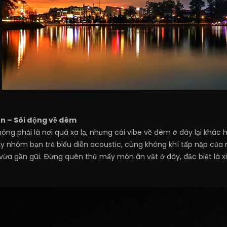
n – Sôi động về đêm
ng phải là nơi quá xa lạ, nhưng cái vibe về đêm ở đây lại khác 
ấy nhóm bạn trẻ biểu diễn acoustic, cùng không khí tấp nập của
 vừa gần gũi. Đừng quên thử mấy món ăn vặt ở đây, đặc biệt là 