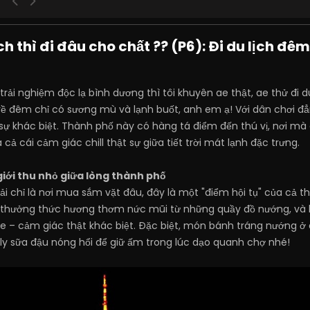
h thì đi đâu cho chất ?? (P6): Đi du lịch đêm
i nghiệm độc lạ bình dương thì tôi khuyên ae thật, ae thử đi du 
về đêm chỉ có sương mù và lạnh buốt, anh em ạ! Với dân chơi đẳ
sự khác biệt. Thành phố này có hàng tá điểm đến thú vị, nơi m
 cả cái cảm giác chill thật sự giữa tiết trời mát lạnh đặc trưng.
giới thu nhỏ giữa lòng thành phố
 chỉ là nơi mua sắm vặt đâu, đây là một "điểm hội tụ" của cả 
 thưởng thức hương thơm nức mũi từ những quầy đồ nướng, và 
– cảm giác thật khác biệt. Đặc biệt, món bánh tráng nướng ở đ
ly sữa đậu nóng hổi để giữ ấm trong lúc dạo quanh chợ nhé!