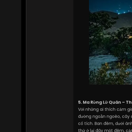
5. Ma Rừng Lữ Quán – T
Với những ai thích cảm g
đường ngoằn ngoèo, cây c
cổ tích. Ban đêm, dưới á
thử ở lại đây một đêm, cả