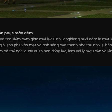
inh phục màn đêm
à tìm kiếm cảm giác mới lạ? Đỉnh Langbiang buổi đêm là một lự
gió lạnh phả vào mặt và ánh sáng của thành phố thu nhỏ lại bê
em có thể ngồi quây quần bên đống lửa, làm vài ly rượu cần và 