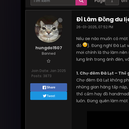
Page
of
1
Đi Lâm Đồng du lịc
26-01-2025, 07:52 PM
Nếu ae nào muốn có một trả
đó
). Đừng nghĩ Đà Lạt 
hungdo1507
mới chính là thứ làm nên 
Banned
lung linh trong ánh đèn, và
Join Date:
Jan 2025
1. Chợ đêm Đà Lạt – Thế 
Posts:
3873
Chợ đêm Đà Lạt không phải
những gian hàng tấp nập,
Share
thổ cẩm hay đồ handmade 
Tweet
luôn. Đừng quên làm một 