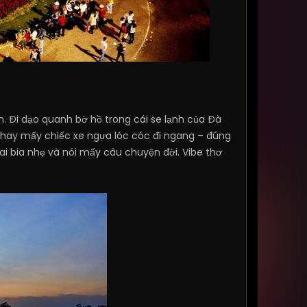
. Đi dạo quanh bờ hồ trong cái se lạnh của Đà
h hay mấy chiếc xe ngựa lóc cóc đi ngang – đúng
hai bia nhẹ và nói mấy câu chuyện đời. Vibe thơ