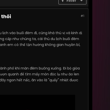
Filter
 thôi
#1
lịch vào buổi đêm đi, cũng khá thú vị và kinh dị
ng cấp như chúng ta, cái thú du lịch buổi đêm
à anh em có thể tận hưởng không gian huyền bí,
thành phố khi màn đêm buông xuống. Đi bộ giữa
lượn quanh để tìm mấy món độc lạ như áo len
ây ngon hết nấc, ăn vào là "quẩy" nhiệt được