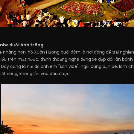
l nhẹ dưới ánh trăng
 nhàng hơn, hồ Xuân Hương buổi đêm là nơi đáng để trải nghiệm
iếu trên mặt nước, thỉnh thoảng nghe tiếng xe đạp đôi lăn bán
. Đây cũng là nơi để anh em "săn vibe", ngồi cùng bạn bè, làm c
ất riêng, không lẫn vào đâu được.