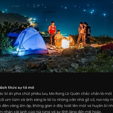
hách thức sự tò mò
iác bí ẩn pha chút phiêu lưu, Ma Rừng Lữ Quán chắc chắn là mộ
ối um tùm và ánh sáng le lói từ những căn nhà gỗ cổ, nơi này 
nh đèn vàng ấm áp, không gian ở đây toát lên một vẻ huyền bí 
m nhận cái lạnh của núi rừng và sự tĩnh lặng đến mê hoặc.