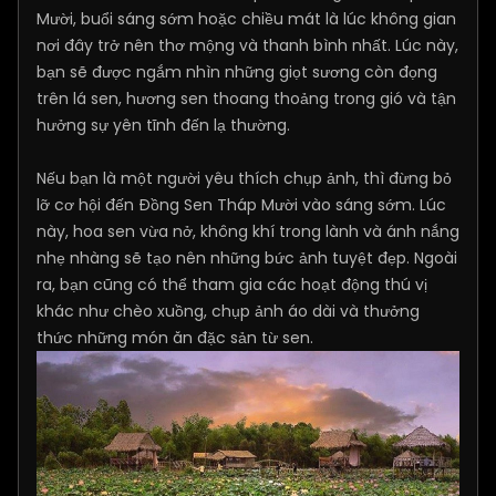
Mười, buổi sáng sớm hoặc chiều mát là lúc không gian
nơi đây trở nên thơ mộng và thanh bình nhất. Lúc này,
bạn sẽ được ngắm nhìn những giọt sương còn đọng
trên lá sen, hương sen thoang thoảng trong gió và tận
hưởng sự yên tĩnh đến lạ thường.
Nếu bạn là một người yêu thích chụp ảnh, thì đừng bỏ
lỡ cơ hội đến Đồng Sen Tháp Mười vào sáng sớm. Lúc
này, hoa sen vừa nở, không khí trong lành và ánh nắng
nhẹ nhàng sẽ tạo nên những bức ảnh tuyệt đẹp. Ngoài
ra, bạn cũng có thể tham gia các hoạt động thú vị
khác như chèo xuồng, chụp ảnh áo dài và thưởng
thức những món ăn đặc sản từ sen.