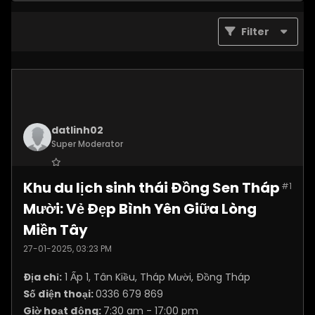
Filter
datlinh02
Super Moderator
Join Date:
Jan 2025
Khu du lịch sinh thái Đồng Sen Tháp
#1
Posts:
7876
Mười: Vẻ Đẹp Bình Yên Giữa Lòng
Miền Tây
27-01-2025, 03:23 PM
Địa chỉ:
1 Ấp 1, Tân Kiều, Tháp Mười, Đồng Tháp
Số điện thoại:
0336 679 869
Giờ hoạt động:
7:30 am - 17:00 pm