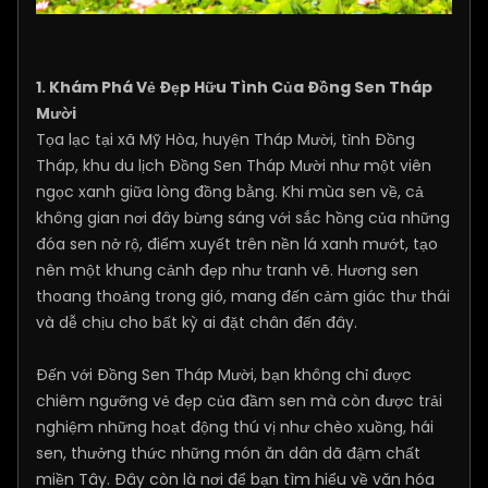
1. Khám Phá Vẻ Đẹp Hữu Tình Của Đồng Sen Tháp
Mười
Tọa lạc tại xã Mỹ Hòa, huyện Tháp Mười, tỉnh Đồng
Tháp, khu du lịch Đồng Sen Tháp Mười như một viên
ngọc xanh giữa lòng đồng bằng. Khi mùa sen về, cả
không gian nơi đây bừng sáng với sắc hồng của những
đóa sen nở rộ, điểm xuyết trên nền lá xanh mướt, tạo
nên một khung cảnh đẹp như tranh vẽ. Hương sen
thoang thoảng trong gió, mang đến cảm giác thư thái
và dễ chịu cho bất kỳ ai đặt chân đến đây.
Đến với Đồng Sen Tháp Mười, bạn không chỉ được
chiêm ngưỡng vẻ đẹp của đầm sen mà còn được trải
nghiệm những hoạt động thú vị như chèo xuồng, hái
sen, thưởng thức những món ăn dân dã đậm chất
miền Tây. Đây còn là nơi để bạn tìm hiểu về văn hóa