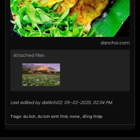
​danchoi.com
Attached Files
Last edited by
datlinh02
;
05-02-2025, 02:34 PM
.
Tags:
du lich
,
du lịch sinh thái
,
none.
,
đồng tháp