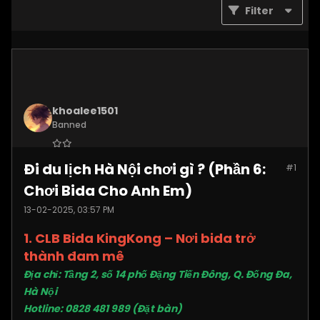
Filter
khoalee1501
Banned
Join Date:
Dec 2024
Đi du lịch Hà Nội chơi gì ? (Phần 6:
#1
Posts:
5577
Chơi Bida Cho Anh Em)
13-02-2025, 03:57 PM
1. CLB Bida KingKong – Nơi bida trở
thành đam mê
Địa chỉ: Tầng 2, số 14 phố Đặng Tiến Đông, Q. Đống Đa,
Hà Nội
Hotline: 0828 481 989 (Đặt bàn)