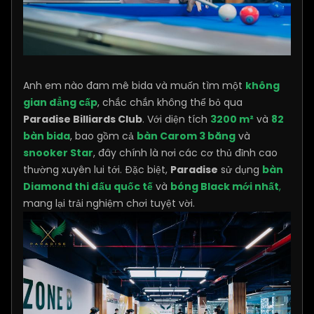
Anh em nào đam mê bida và muốn tìm một
không
gian đẳng cấp
, chắc chắn không thể bỏ qua
Paradise Billiards Club
. Với diện tích
3200 m²
và
82
bàn bida
, bao gồm cả
bàn Carom 3 băng
và
snooker Star
, đây chính là nơi các cơ thủ đỉnh cao
thường xuyên lui tới. Đặc biệt,
Paradise
sử dụng
bàn
Diamond thi đấu quốc tế
và
bóng Black mới nhất
,
mang lại trải nghiệm chơi tuyệt vời.