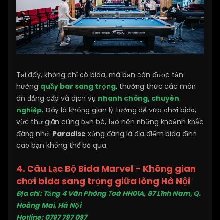
Tại đây, không chỉ có bida, mà bạn còn được tận
hưởng
quầy bar sang trọng
, thưởng thức các món
ăn đẳng cấp và dịch vụ
nhanh chóng, chuyên
nghiệp
. Đây là không gian lý tưởng để vừa chơi bida,
vừa thư giãn cùng bạn bè, tạo nên những khoảnh khắc
đáng nhớ.
Paradise
xứng đáng là địa điểm bida đỉnh
cao bạn không thể bỏ qua.
4. Câu Lạc Bộ Bida Marvel – Không gian
chơi bida sang trọng giữa lòng Hà Nội
Địa chỉ: Tầng 4 Văn Phòng Toà HH01A, 87 Lĩnh Nam, Q.
Hoàng Mai, Hà Nội
Hotline: 0797 797 097