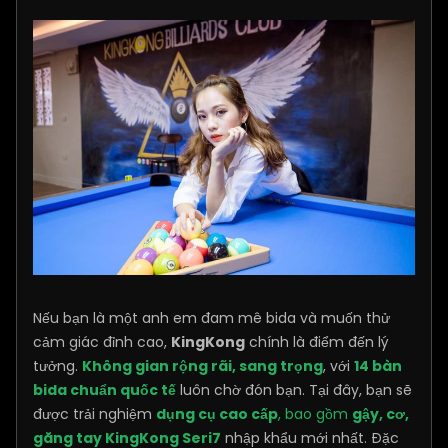
Nếu bạn là một anh em đam mê bida và muốn thử
cảm giác đỉnh cao,
KingKong
chính là điểm đến lý
tưởng.
Không gian rộng rãi, sang trọng
, với
14 bàn
bida chuẩn quốc tế
luôn chờ đón bạn. Tại đây, bạn sẽ
được trải nghiệm
dụng cụ cao cấp
, bao gồm
gậy, cơ,
găng tay KingKong Seri7
nhập khẩu mới nhất. Đặc