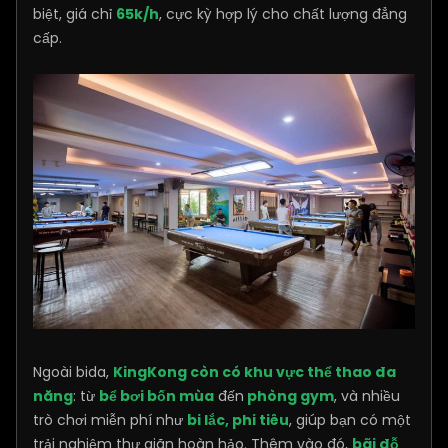
biệt, giá chỉ
65k/h
, cực kỳ hợp lý cho chất lượng đẳng
cấp.
Ngoài bida,
KingKong còn có khu vực thể thao đa
năng
: từ
bể bơi bốn mùa
đến
phòng gym
, và nhiều
trò chơi miễn phí như
bi lắc, phi tiêu
, giúp bạn có một
trải nghiệm thư giãn hoàn hảo. Thêm vào đó,
bãi đỗ