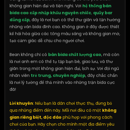
không gian hiện đại và tiện nghi. Với
hệ thống bàn
bida cao cấp nhập khẩu nguyên chiếc
,
quầy bar
đẳng cấp
, đây là nơi bạn có thể thư giãn và tận hưởng
những ván bida đỉnh cao. Không gian ở đây được thiết
kế hài hòa giữa các tông màu sáng và không gian mở,
tạo cảm giác dễ chịu cho người chơi.
Bean không chỉ có
bàn bida chất lượng cao
, mà còn
là nơi anh em có thể tụ tập bạn bè, giao lưu, và thư
giãn trong một không gian hiện đại, lịch sự. Với đội ngũ
nhân viên
trẻ trung, chuyên nghiệp
, đây chắc chắn
là nơi lý tưởng để thả mình vào những trận bida cực
đã!
Lời khuyên
: Nếu bạn là dân chơi thực thụ, đừng bỏ
qua những điểm đến này. Mỗi nơi đều có một
không
gian riêng biệt, độc đáo
phù hợp với phong cách
chơi của bạn. Hãy chọn cho mình một địa điểm yêu