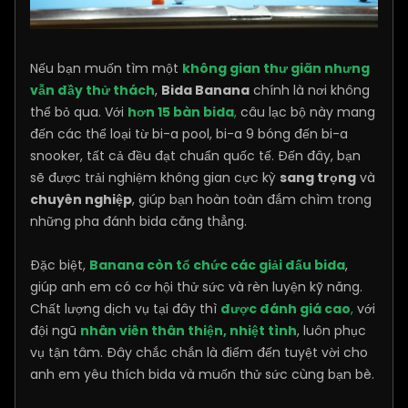
Nếu bạn muốn tìm một
không gian thư giãn nhưng
vẫn đầy thử thách
,
Bida Banana
chính là nơi không
thể bỏ qua. Với
hơn 15 bàn bida
,
câu lạc bộ này mang
đến các thể loại từ bi-a pool, bi-a 9 bóng đến bi-a
snooker, tất cả đều đạt chuẩn quốc tế. Đến đây, bạn
sẽ được trải nghiệm không gian cực kỳ
sang trọng
và
chuyên nghiệp
, giúp bạn hoàn toàn đắm chìm trong
những pha đánh bida căng thẳng.
Đặc biệt,
Banana còn tổ chức các giải đấu bida
,
giúp anh em có cơ hội thử sức và rèn luyện kỹ năng.
Chất lượng dịch vụ tại đây thì
được đánh giá cao
,
với
đội ngũ
nhân viên thân thiện, nhiệt tình
, luôn phục
vụ tận tâm. Đây chắc chắn là điểm đến tuyệt vời cho
anh em yêu thích bida và muốn thử sức cùng bạn bè.