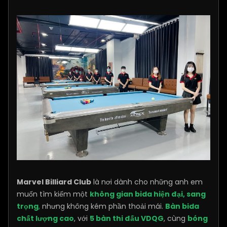
Marvel Billiard Club
là nơi dành cho những anh em
muốn tìm kiếm một
không gian bida hiện đại, sang
trọng
,
nhưng không kém phần thoải mái.
Bàn bida
chất lượng cao
, với
5 bàn thi đấu VDQG
, cùng
bóng