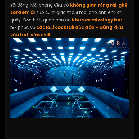
sôi động. Mỗi phòng đều có
không gian rộng rãi, ghế
sofa êm ái
, tạo cảm giác thoải mái cho anh em khi
quẩy. Đặc biệt, quán còn có
khu vực mixology bar
,
nơi phục vụ
các loại cocktail độc đáo – đúng kiểu
vừa hát, vừa chill.