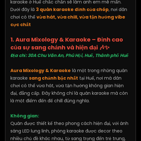
karaoke ở Huế chắc chắn sẽ làm anh em mê mẩn.
Dưới đây là
3 quán karaoke đỉnh của chóp
, nơi dân
chơi có thể
vừa hát, vừa chill, vừa tận hưởng vibe
cực chất
1. Aura Mixology & Karaoke – Đỉnh cao
của sự sang chảnh và hiện đại
🎶✨
Địa chỉ: 30A Chu Văn An, Phú Hội, Huế, Thành phố Huế
Aura Mixology & Karaoke
là một trong những quán
karaoke
sang chảnh bậc nhất
tại Huế, nơi mà dân
chơi có thể vừa hát, vừa tận hưởng không gian hiện
đại, đẳng cấp. Đây không chỉ là quán karaoke mà còn
là một điểm đến để chill đúng nghĩa.
Không gian:
Quán được thiết kế theo phong cách hiện đại, với ánh
sáng LED lung linh, phòng karaoke được decor theo
nhiều chủ đề khác nhau, từ sang trọng đến trẻ trung,