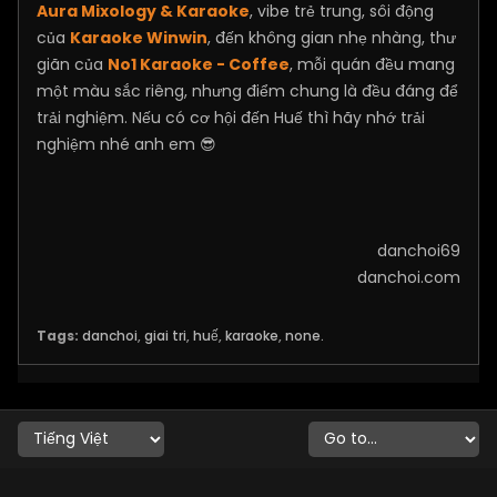
Aura Mixology & Karaoke
, vibe trẻ trung, sôi động
của
Karaoke Winwin
, đến không gian nhẹ nhàng, thư
giãn của
No1 Karaoke - Coffee
, mỗi quán đều mang
một màu sắc riêng, nhưng điểm chung là đều đáng để
trải nghiệm. Nếu có cơ hội đến Huế thì hãy nhớ trải
nghiệm nhé anh em 😎
danchoi69
danchoi.com
Tags:
danchoi
,
giai tri
,
huế
,
karaoke
,
none.