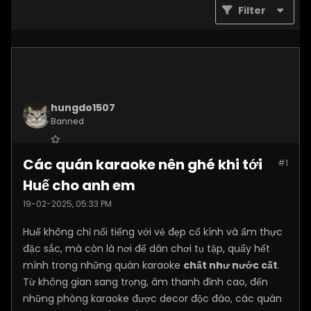
Filter
hungdo1507
Banned
Join Date:
Jan 2025
Các quán karaoke nên ghé khi tới
#1
Posts:
3873
Huế cho anh em
19-02-2025, 05:33 PM
Huế không chỉ nổi tiếng với vẻ đẹp cổ kính và ẩm thực
đặc sắc, mà còn là nơi để dân chơi tụ tập, quẩy hết
mình trong những quán karaoke
chất như nước cất
.
Từ không gian sang trọng, âm thanh đỉnh cao, đến
những phòng karaoke được decor độc đáo, các quán