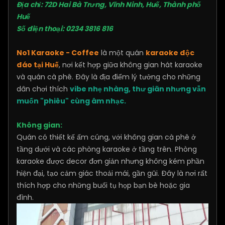
Địa chỉ: 72D Hai Bà Trưng, Vĩnh Ninh, Huế, Thành phố
Huế​
Số điện thoại: 0234 3816 816
No1 Karaoke - Coffee
là một quán
karaoke độc
đáo tại Huế
, nơi kết hợp giữa không gian hát karaoke
và quán cà phê. Đây là địa điểm lý tưởng cho những
dân chơi thích
vibe nhẹ nhàng, thư giãn nhưng vẫn
muốn "phiêu" cùng âm nhạc.
Không gian:
Quán có thiết kế ấm cúng, với không gian cà phê ở
tầng dưới và các phòng karaoke ở tầng trên. Phòng
karaoke được decor đơn giản nhưng không kém phần
hiện đại, tạo cảm giác thoải mái, gần gũi. Đây là nơi rất
thích hợp cho những buổi tụ họp bạn bè hoặc gia
đình.