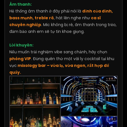
Âm thanh:
Hệ thống âm thanh ở đây phải nói là
đỉnh của đỉnh,
bass mạnh, treble rõ
, hát lên nghe như
ca sĩ
chuyên nghiệp
. Mic không bị rè, âm thanh trong trẻo,
đảm bảo anh em sẽ tự tin khoe giọng.
Lời khuyên:
Nếu muốn trải nghiệm vibe sang chảnh, hãy chọn
phòng VIP
. Đừng quên thử một vài ly cocktail tại khu
vực
mixology bar – vừa lạ, vừa ngon, rất hợp để
quẩy.