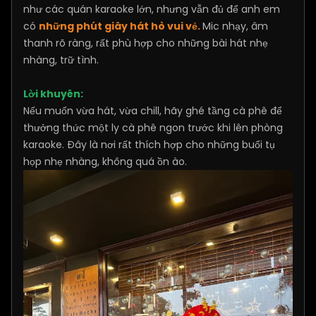
như các quán karaoke lớn, nhưng vẫn đủ để anh em
có
những phút giây hát hò vui vẻ.
Mic nhạy, âm
thanh rõ ràng, rất phù hợp cho những bài hát nhẹ
nhàng, trữ tình.
Lời khuyên:
Nếu muốn vừa hát, vừa chill, hãy ghé tầng cà phê để
thưởng thức một ly cà phê ngon trước khi lên phòng
karaoke. Đây là nơi rất thích hợp cho những buổi tụ
họp nhẹ nhàng, không quá ồn ào.​​​