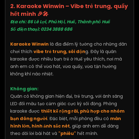
2. Karaoke Winwin – Vibe trẻ trung, quẩy
hết mình
🎉🎤
Địa chỉ: 86 Lê Lợi, Phú Hội, Huế, Thành phố Huế​
Số điện thoại: 0234 3888 686
Karaoke Winwin
là địa điểm lý tưởng cho những dân
chơi thích
vibe trẻ trung, sôi độn
g. Đây là quán
karaoke được nhiều bạn trẻ ở Huế yêu thích, nơi mà
anh em có thể vừa hát, vừa quẩy, vừa tận hưởng
không khí náo nhiệt.
Không gian:
Quán có không gian hiện đại, trẻ trung, với ánh sáng
LED đổi màu tạo cảm giác cực kỳ sôi động. Phòng
karaoke được
thiết kế rộng rãi, phù hợp cho nhóm
bạn đông người
. Đặc biệt, mỗi phòng đều có
màn
hình lớn, hình ảnh sắc nét
, giúp anh em dễ dàng
theo dõi lời bài hát và
"phiêu"
hết mình.