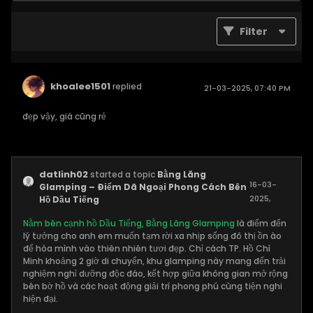
Filter
khoalee1501
replied
21-03-2025, 07:40 PM
đẹp vậy, giá cũng rẻ
datlinh02
started a topic
Bằng Lăng
16-03-
Glamping – Điểm Dã Ngoại Phong Cách Bên
2025,
Hồ Dầu Tiếng
12:36 PM
Nằm bên cạnh hồ Dầu Tiếng, Bằng Lăng Glamping
là điểm đến
lý tưởng cho anh em muốn tạm rời xa nhịp sống đô thị ồn ào
để hòa mình vào thiên nhiên tươi đẹp. Chỉ cách TP. Hồ Chí
Minh khoảng 2 giờ di chuyển, khu glamping này mang đến trải
nghiệm nghỉ dưỡng độc đáo, kết hợp giữa không gian mở rộng
bên bờ hồ và các hoạt động giải trí phong phú cùng tiện nghi
hiện đại.