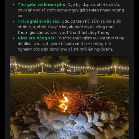
Thư giãn và khám phá
:
Dạo bộ, đạp xe, chơi xích đu,
chụp ảnh và tổ chức picnic ngay giữa thiên nhiên hoang
sơ.
Trải nghiệm đặc sắc
:
Câu cá trên hồ, tắm tại bãi biển
nhân tạo, chèo thuyền kayak, cưỡi ngựa, cũng như
tham gia các trò chơi vượt thử thách dây thừng.
Giao lưu động vật
:
Thưởng thức niềm vui khi chơi cùng
đà điểu, cừu, vẹt, chim bồ câu và thỏ – những trải
nghiệm độc đáo dành cho cả trẻ nhỏ lẫn người lớn.