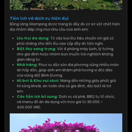
Tiện ích và dịch vụ hiện đại
Bằng Lăng Glamping được trang bị đầy đủ cơ sở vật chất hiện
đại nhằm đáp ứng mọi nhu cầu của anh em:
Lều trại đa dạng:
Từ các loại lều tiêu chuẩn với giá cả
phải chăng cho đến lều cao cấp đầy đủ tiện nghi.
Biệt thự sang trọng:
Với 4 phòng máy lạnh, lý tưởng
cho gia đình hoặc nhóm bạn muốn trải nghiệm không
gian riêng tư.
Nhà hàng:
Phục vụ đặc sản địa phương cùng nhiều món
ăn hấp dẫn, giúp anh em khám phá hương vị độc đáo
của vùng đất Bình Dương.
Hồ bơi & Khu vui chơi:
Mang đến những giây phút giải
trí sảng khoái, an toàn cho cả gia đình, đặc biệt là trẻ
em.
Các tiện ích bổ sung:
Dịch vụ cà phê, BBQ tự tổ chức,
và menu đồ ăn đa dạng với mức giá từ 35.000 –
400.000 VND.