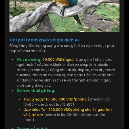
Chi phí tham khảo và gói dịch vụ
Bằng Lăng Glamping cung cấp các gói dịch vụ linh hoạt phù
hợp với mọi nhu cầu:
Vé vào cổng:
70.000 VND/người,
bao gồm 1 chai nước
ngọt hoặc 1 cây kem Merino, dịch vụ chụp ảnh, picnic,
tham gia các hoạt động như đi bộ, đạp xe, xích đu, team
building, thư giãn tại chòi lá, cùng các tiện ích khác như
sử dụng nhà vệ sinh sạch sẽ và trải nghiệm cưỡi ngựa,
chơi cùng động vật.
Dịch vụ thuê phòng:
Trong ngày:
Từ 500.000 VND/phòng
(check in lúc
10h00 – check out lúc 16h00).
Qua đêm:
Từ 1.200.000 VND/phòng cho 2 người lớn
và 2 trẻ em
(check in lúc 13h00 – check out lúc
11h00).
Dịch vụ cắm trại: