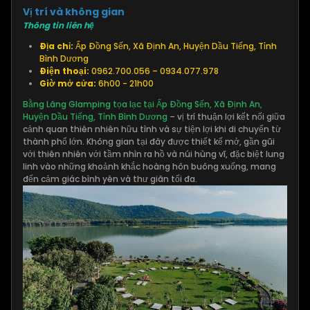
Vị trí và không gian
Thông tin liên hệ
Địa chỉ:
Ấp Đồng Sến, Xã Định An, Huyện Dầu Tiếng, Tỉnh
Bình Dương
Điện thoại:
0962.700.056 – 0934.077.978
Giờ mở cửa:
6h00 - 21h00
Bằng Lăng Glamping tọa lạc tại Ấp Đồng Sến, Xã Định An,
Huyện Dầu Tiếng, Tỉnh Bình Dương
– vị trí thuận lợi kết nối giữa
cảnh quan thiên nhiên hữu tình và sự tiện lợi khi di chuyển từ
thành phố lớn. Không gian tại đây được thiết kế mở, gần gũi
với thiên nhiên với tầm nhìn ra hồ và núi hùng vĩ, đặc biệt lung
linh vào những khoảnh khắc hoàng hôn buông xuống, mang
đến cảm giác bình yên và thư giãn tối đa.