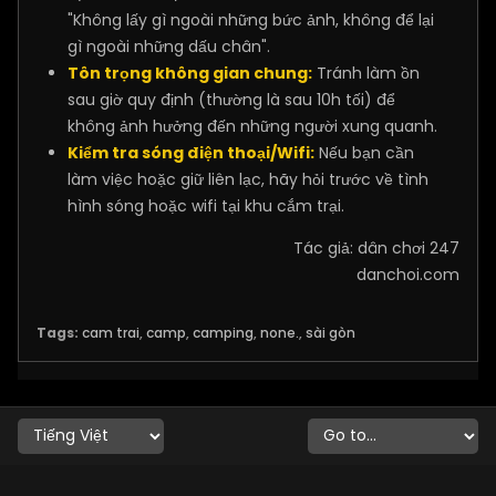
"Không lấy gì ngoài những bức ảnh, không để lại
gì ngoài những dấu chân".
Tôn trọng không gian chung:
Tránh làm ồn
sau giờ quy định (thường là sau 10h tối) để
không ảnh hưởng đến những người xung quanh.
Kiểm tra sóng điện thoại/Wifi:
Nếu bạn cần
làm việc hoặc giữ liên lạc, hãy hỏi trước về tình
hình sóng hoặc wifi tại khu cắm trại.
​Tác giả: dân chơi 247
danchoi.com
Tags:
cam trai
,
camp
,
camping
,
none.
,
sài gòn