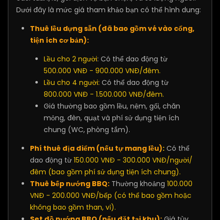
Dưới đây là mức giá tham khảo bạn có thể hình dung:
Thuê lều dựng sẵn (đã bao gồm vé vào cổng,
tiện ích cơ bản):
Lều cho 2 người
: Có thể dao động từ
500.000 VNĐ - 900.000 VNĐ/đêm.
Lều cho 4 người:
Có thể dao động từ
800.000 VNĐ - 1.500.000 VNĐ/đêm.
Giá thường bao gồm lều, nệm, gối, chăn
mỏng, đèn, quạt và phí sử dụng tiện ích
chung (WC, phòng tắm).
Phí thuê địa điểm (nếu tự mang lều)
:
Có thể
dao động từ
150.000 VNĐ - 300.000 VNĐ/người/
đêm (bao gồm phí sử dụng tiện ích chung).
Thuê bếp nướng BBQ:
Thường khoảng
100.000
VNĐ - 200.000 VNĐ/bếp (có thể bao gồm hoặc
không bao gồm than, vỉ).
Set đồ nướng BBQ (nếu đặt tại khu):
Giá tùy