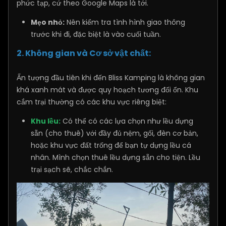
phức tạp, cứ theo Google Maps là tới.
Mẹo nhỏ:
Nên kiểm tra tình hình giao thông
trước khi đi, đặc biệt là vào cuối tuần.
2. Không gian và Cơ sở vật chất:
Ấn tượng đầu tiên khi đến Bliss Kamping là không gian
khá xanh mát và được quy hoạch tương đối ổn. Khu
cắm trại thường có các khu vực riêng biệt:
Khu lều:
Có thể có các lựa chọn như lều dựng
sẵn (cho thuê) với đầy đủ nệm, gối, đèn cơ bản,
hoặc khu vực đất trống để bạn tự dựng lều cá
nhân. Mình chọn thuê lều dựng sẵn cho tiện. Lều
trại sạch sẽ, chắc chắn.