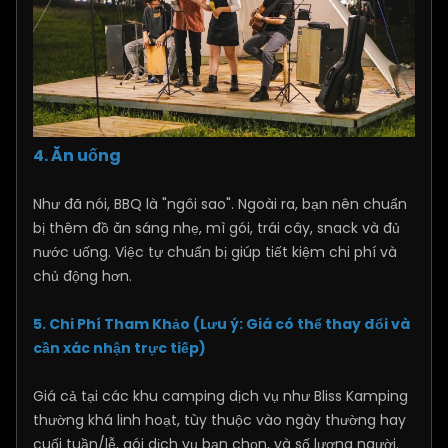
4. Ăn uống
Như đã nói, BBQ là "ngôi sao". Ngoài ra, bạn nên chuẩn
bị thêm đồ ăn sáng nhẹ, mì gói, trái cây, snack và đủ
nước uống. Việc tự chuẩn bị giúp tiết kiệm chi phí và
chủ động hơn.
5. Chi Phí Tham Khảo (Lưu ý: Giá có thể thay đổi và
cần xác nhận trực tiếp)
Giá cả tại các khu camping dịch vụ như Bliss Kamping
thường khá linh hoạt, tùy thuộc vào ngày thường hay
cuối tuần/lễ, gói dịch vụ bạn chọn, và số lượng người.