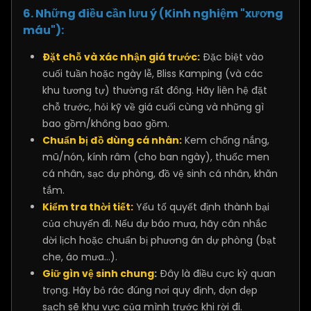
6. Những điều cần lưu ý (Kinh nghiệm "xương
máu"):
Đặt chỗ và xác nhận giá trước:
Đặc biệt vào
cuối tuần hoặc ngày lễ, Bliss Kamping (và các
khu tương tự) thường rất đông. Hãy liên hệ đặt
chỗ trước, hỏi kỹ về giá cuối cùng và những gì
bao gồm/không bao gồm.
Chuẩn bị đồ dùng cá nhân:
Kem chống nắng,
mũ/nón, kính râm (cho ban ngày), thuốc men
cá nhân, sạc dự phòng, đồ vệ sinh cá nhân, khăn
tắm.
Kiểm tra thời tiết:
Yếu tố quyết định thành bại
của chuyến đi. Nếu dự báo mưa, hãy cân nhắc
dời lịch hoặc chuẩn bị phương án dự phòng (bạt
che, áo mưa...).
Giữ gìn vệ sinh chung
:
Đây là điều cực kỳ quan
trọng. Hãy bỏ rác đúng nơi quy định, dọn dẹp
sạch sẽ khu vực của mình trước khi rời đi.