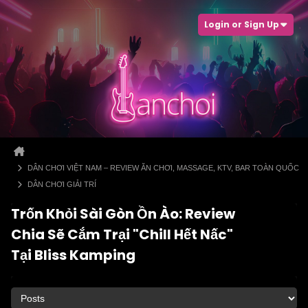
Login or Sign Up
DÂN CHƠI VIỆT NAM – REVIEW ĂN CHƠI, MASSAGE, KTV, BAR TOÀN QUỐC
DÂN CHƠI GIẢI TRÍ
Trốn Khỏi Sài Gòn Ồn Ào: Review
Chia Sẽ Cắm Trại "Chill Hết Nấc"
Tại Bliss Kamping