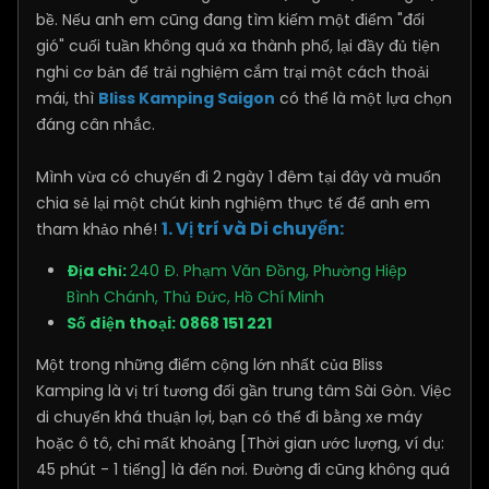
bề. Nếu anh em cũng đang tìm kiếm một điểm "đổi
gió" cuối tuần không quá xa thành phố, lại đầy đủ tiện
nghi cơ bản để trải nghiệm cắm trại một cách thoải
mái, thì
Bliss Kamping Saigon
có thể là một lựa chọn
đáng cân nhắc.
Mình vừa có chuyến đi 2 ngày 1 đêm tại đây và muốn
chia sẻ lại một chút kinh nghiệm thực tế để anh em
1. Vị trí và Di chuyển:
tham khảo nhé!
Địa chỉ:
240 Đ. Phạm Văn Đồng, Phường Hiệp
Bình Chánh, Thủ Đức, Hồ Chí Minh
Số điện thoại: 0868 151 221
Một trong những điểm cộng lớn nhất của Bliss
Kamping là vị trí tương đối gần trung tâm Sài Gòn. Việc
di chuyển khá thuận lợi, bạn có thể đi bằng xe máy
hoặc ô tô, chỉ mất khoảng [Thời gian ước lượng, ví dụ:
45 phút - 1 tiếng] là đến nơi. Đường đi cũng không quá