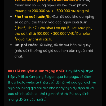
thuộc vào số lượng người và loại thực phẩm,
thường từ 200.000 VNĐ - 500.000 VNĐ/người.
Phụ thu cuối tuần/lễ:
Hầu hết các khu camping
sẽ có phụ thu thêm vào các ngày cuối tuần
(Thứ 6, Thứ 7, Chủ Nhật) và dịp lễ, Tết. Mức phụ
thu có thể từ 100.000 - 300.000 VNĐ/lều hoặc
/người tùy chính sách.
Chi phí khác:
Đồ uống, đồ ăn vặt bán tại quầy
(nếu có) thường có giá cao hơn bên ngoài một
chút.
==> Lời khuyên quan trọng nhất
:
Hãy
liên hệ trực
tiếp
với Bliss Kamping Saigon qua fanpage, số điện
thoại hoặc website (nếu có) để hỏi về các gói dịch vụ
hiện có, bảng giá chi tiết cho ngày bạn dự định đi và
các chính sách cụ thể (giờ nhận/trả lều, quy định
mang đồ ăn, vật nuôi...).