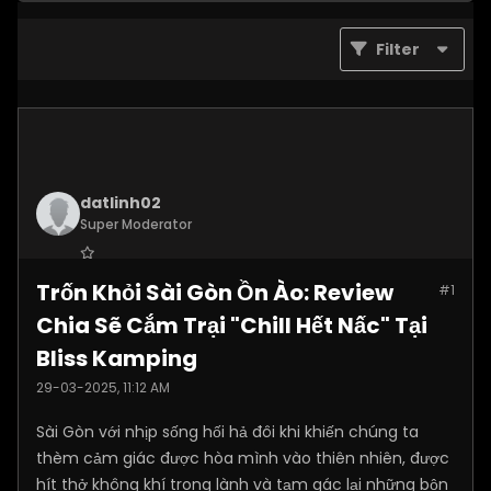
Filter
datlinh02
Super Moderator
Join Date:
Jan 2025
Trốn Khỏi Sài Gòn Ồn Ào: Review
#1
Posts:
7876
Chia Sẽ Cắm Trại "Chill Hết Nấc" Tại
Bliss Kamping
29-03-2025, 11:12 AM
Sài Gòn với nhịp sống hối hả đôi khi khiến chúng ta
thèm cảm giác được hòa mình vào thiên nhiên, được
hít thở không khí trong lành và tạm gác lại những bộn