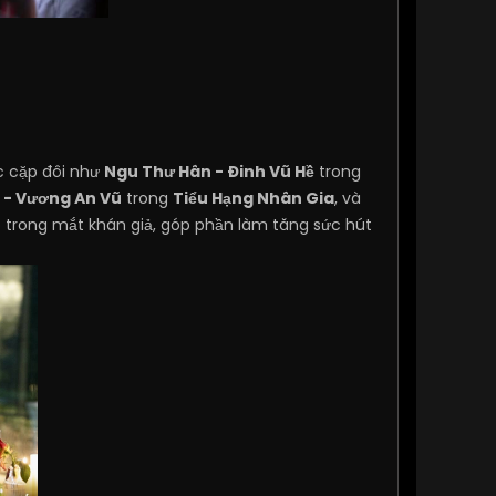
c cặp đôi như
Ngu Thư Hân - Đinh Vũ Hề
trong
 - Vương An Vũ
trong
Tiểu Hạng Nhân Gia
, và
 trong mắt khán giả, góp phần làm tăng sức hút