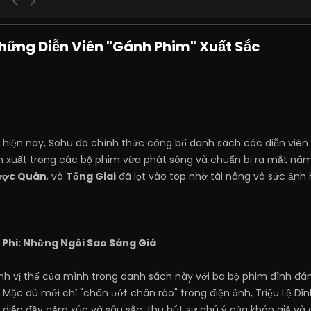
hững Diễn Viên "Gánh Phim" Xuất Sắc
ộng hiện nay, Sohu đã chính thức công bố danh sách các diễn viê
n xuất trong các bộ phim vừa phát sóng và chuẩn bị ra mắt năm
ược Quân
, và
Tống Giai
đã lọt vào top nhờ tài năng và sức ảnh
c Phi: Những Ngôi Sao Sáng Giá
h vị thế của mình trong danh sách này với ba bộ phim đình đám
. Mặc dù mới chỉ "chân ướt chân ráo" trong điện ảnh, Triệu Lệ Dĩ
diễn đầy cảm xúc và sâu sắc, thu hút sự chú ý của khán giả và g