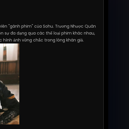
viên "gánh phim" của Sohu. Trương Nhược Quân
iện sự đa dạng qua các thể loại phim khác nhau,
ợc hình ảnh vững chắc trong lòng khán giả.