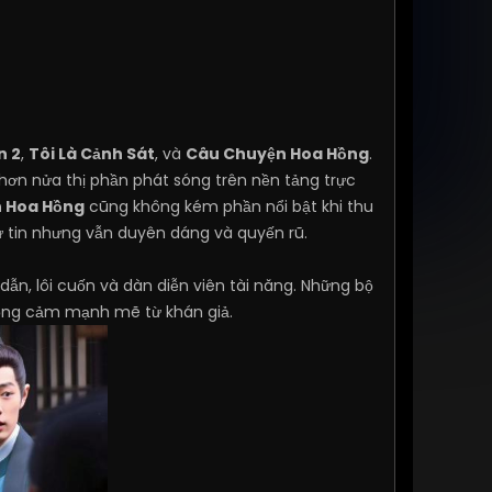
n 2
,
Tôi Là Cảnh Sát
, và
Câu Chuyện Hoa Hồng
.
hơn nửa thị phần phát sóng trên nền tảng trực
 Hoa Hồng
cũng không kém phần nổi bật khi thu
ự tin nhưng vẫn duyên dáng và quyến rũ.
ẫn, lôi cuốn và dàn diễn viên tài năng. Những bộ
đồng cảm mạnh mẽ từ khán giả.