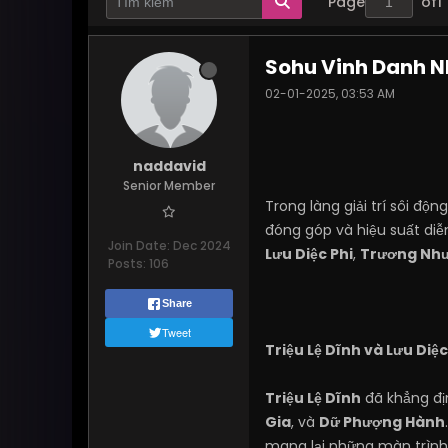
Page
of
1
Sohu Vinh Danh N
02-01-2025, 03:53 AM
naddavid
Senior Member
Trong làng giải trí sôi đ
đóng góp và hiệu suất diễ
Join Date:
Dec 2024
Lưu Diệc Phi
,
Trương Nh
Posts:
106
Share
Tweet
Triệu Lệ Dĩnh và Lưu Diệ
Triệu Lệ Dĩnh
đã khẳng địn
Gia
, và
Dữ Phượng Hành
mang lại những màn trình 