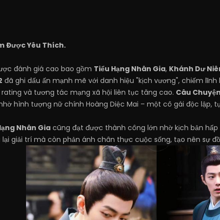
m Được Yêu Thích.
được đánh giá cao bao gồm
Tiểu Hạng Nhân Gia
,
Khánh Dư Niê
2
đã ghi dấu ấn mạnh mẽ với danh hiệu "kịch vương", chiếm lĩnh 
 rating và tương tác mạng xã hội liên tục tăng cao.
Câu Chuyện
nhờ hình tượng nữ chính Hoàng Diệc Mai – một cô gái độc lập, t
Hạng Nhân Gia
cũng đạt được thành công lớn nhờ kịch bản hấp d
lại giải trí mà còn phản ánh chân thực cuộc sống, tạo nên sự 